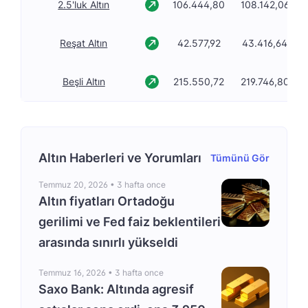
2.5'luk Altın
106.444,80
108.142,06
Reşat Altın
42.577,92
43.416,64
Beşli Altın
215.550,72
219.746,80
Altın Haberleri ve Yorumları
Tümünü Gör
Temmuz 20, 2026 •
3 hafta once
Altın fiyatları Ortadoğu
gerilimi ve Fed faiz beklentileri
arasında sınırlı yükseldi
Temmuz 16, 2026 •
3 hafta once
Saxo Bank: Altında agresif