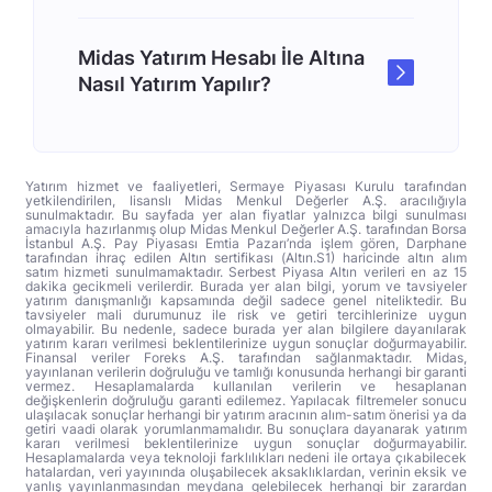
Midas Yatırım Hesabı İle Altına
Nasıl Yatırım Yapılır?
Yatırım hizmet ve faaliyetleri, Sermaye Piyasası Kurulu tarafından
yetkilendirilen, lisanslı Midas Menkul Değerler A.Ş. aracılığıyla
sunulmaktadır. Bu sayfada yer alan fiyatlar yalnızca bilgi sunulması
amacıyla hazırlanmış olup Midas Menkul Değerler A.Ş. tarafından Borsa
İstanbul A.Ş. Pay Piyasası Emtia Pazarı’nda işlem gören, Darphane
tarafından ihraç edilen Altın sertifikası (Altın.S1) haricinde altın alım
satım hizmeti sunulmamaktadır. Serbest Piyasa Altın verileri en az 15
dakika gecikmeli verilerdir. Burada yer alan bilgi, yorum ve tavsiyeler
yatırım danışmanlığı kapsamında değil sadece genel niteliktedir. Bu
tavsiyeler mali durumunuz ile risk ve getiri tercihlerinize uygun
olmayabilir. Bu nedenle, sadece burada yer alan bilgilere dayanılarak
yatırım kararı verilmesi beklentilerinize uygun sonuçlar doğurmayabilir.
Finansal veriler Foreks A.Ş. tarafından sağlanmaktadır. Midas,
yayınlanan verilerin doğruluğu ve tamlığı konusunda herhangi bir garanti
vermez. Hesaplamalarda kullanılan verilerin ve hesaplanan
değişkenlerin doğruluğu garanti edilemez. Yapılacak filtremeler sonucu
ulaşılacak sonuçlar herhangi bir yatırım aracının alım-satım önerisi ya da
getiri vaadi olarak yorumlanmamalıdır. Bu sonuçlara dayanarak yatırım
kararı verilmesi beklentilerinize uygun sonuçlar doğurmayabilir.
Hesaplamalarda veya teknoloji farklılıkları nedeni ile ortaya çıkabilecek
hatalardan, veri yayınında oluşabilecek aksaklıklardan, verinin eksik ve
yanlış yayınlanmasından meydana gelebilecek herhangi bir zarardan