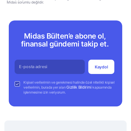
Midas sorumlu değildir.
Midas Bülten’e abone ol,
finansal gündemi takip et.
Kaydol
Kişisel verilerimin ve gerekmesi halinde özel nitelikli kişisel
Gizlilik Bildirimi
verilerimin, burada yer alan
kapsamında
işlenmesine izin veriyorum.