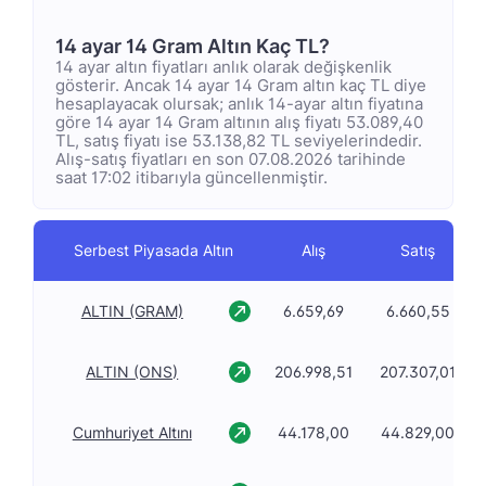
14 ayar 14 Gram Altın Kaç TL?
14 ayar altın fiyatları anlık olarak değişkenlik
gösterir. Ancak 14 ayar 14 Gram altın kaç TL diye
hesaplayacak olursak; anlık 14-ayar altın fiyatına
göre 14 ayar 14 Gram altının alış fiyatı 53.089,40
TL, satış fiyatı ise 53.138,82 TL seviyelerindedir.
Alış-satış fiyatları en son 07.08.2026 tarihinde
saat 17:02 itibarıyla güncellenmiştir.
Serbest Piyasada Altın
Alış
Satış
ALTIN (GRAM)
6.659,69
6.660,55
ALTIN (ONS)
206.998,51
207.307,01
Cumhuriyet Altını
44.178,00
44.829,00