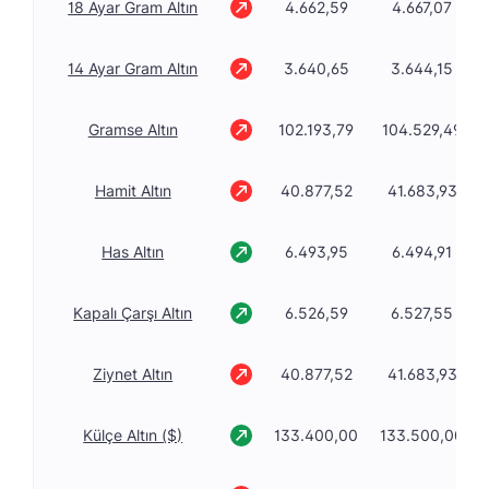
18 Ayar Gram Altın
4.662,59
4.667,07
14 Ayar Gram Altın
3.640,65
3.644,15
Gramse Altın
102.193,79
104.529,49
Hamit Altın
40.877,52
41.683,93
Has Altın
6.493,95
6.494,91
Kapalı Çarşı Altın
6.526,59
6.527,55
Ziynet Altın
40.877,52
41.683,93
Külçe Altın ($)
133.400,00
133.500,00