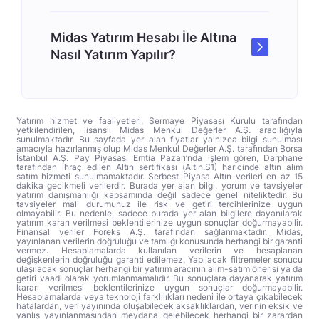
Midas Yatırım Hesabı İle Altına
Nasıl Yatırım Yapılır?
Yatırım hizmet ve faaliyetleri, Sermaye Piyasası Kurulu tarafından
yetkilendirilen, lisanslı Midas Menkul Değerler A.Ş. aracılığıyla
sunulmaktadır. Bu sayfada yer alan fiyatlar yalnızca bilgi sunulması
amacıyla hazırlanmış olup Midas Menkul Değerler A.Ş. tarafından Borsa
İstanbul A.Ş. Pay Piyasası Emtia Pazarı’nda işlem gören, Darphane
tarafından ihraç edilen Altın sertifikası (Altın.S1) haricinde altın alım
satım hizmeti sunulmamaktadır. Serbest Piyasa Altın verileri en az 15
dakika gecikmeli verilerdir. Burada yer alan bilgi, yorum ve tavsiyeler
yatırım danışmanlığı kapsamında değil sadece genel niteliktedir. Bu
tavsiyeler mali durumunuz ile risk ve getiri tercihlerinize uygun
olmayabilir. Bu nedenle, sadece burada yer alan bilgilere dayanılarak
yatırım kararı verilmesi beklentilerinize uygun sonuçlar doğurmayabilir.
Finansal veriler Foreks A.Ş. tarafından sağlanmaktadır. Midas,
yayınlanan verilerin doğruluğu ve tamlığı konusunda herhangi bir garanti
vermez. Hesaplamalarda kullanılan verilerin ve hesaplanan
değişkenlerin doğruluğu garanti edilemez. Yapılacak filtremeler sonucu
ulaşılacak sonuçlar herhangi bir yatırım aracının alım-satım önerisi ya da
getiri vaadi olarak yorumlanmamalıdır. Bu sonuçlara dayanarak yatırım
kararı verilmesi beklentilerinize uygun sonuçlar doğurmayabilir.
Hesaplamalarda veya teknoloji farklılıkları nedeni ile ortaya çıkabilecek
hatalardan, veri yayınında oluşabilecek aksaklıklardan, verinin eksik ve
yanlış yayınlanmasından meydana gelebilecek herhangi bir zarardan