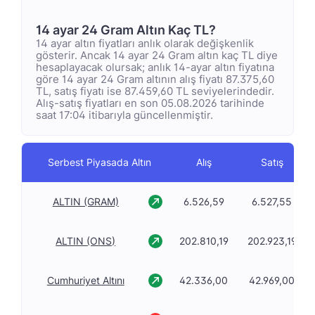
14 ayar 24 Gram Altın Kaç TL?
14 ayar altın fiyatları anlık olarak değişkenlik
gösterir. Ancak 14 ayar 24 Gram altın kaç TL diye
hesaplayacak olursak; anlık 14-ayar altın fiyatına
göre 14 ayar 24 Gram altının alış fiyatı 87.375,60
TL, satış fiyatı ise 87.459,60 TL seviyelerindedir.
Alış-satış fiyatları en son 05.08.2026 tarihinde
saat 17:04 itibarıyla güncellenmiştir.
Serbest Piyasada Altın
Alış
Satış
ALTIN (GRAM)
6.526,59
6.527,55
ALTIN (ONS)
202.810,19
202.923,19
Cumhuriyet Altını
42.336,00
42.969,00