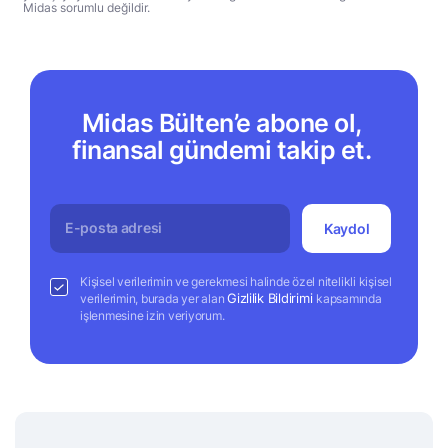
Midas sorumlu değildir.
Midas Bülten’e abone ol,
finansal gündemi takip et.
Kaydol
Kişisel verilerimin ve gerekmesi halinde özel nitelikli kişisel
Gizlilik Bildirimi
verilerimin, burada yer alan
kapsamında
işlenmesine izin veriyorum.