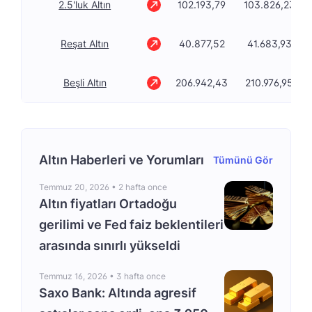
2.5'luk Altın
102.193,79
103.826,23
Reşat Altın
40.877,52
41.683,93
Beşli Altın
206.942,43
210.976,95
Altın Haberleri ve Yorumları
Tümünü Gör
Temmuz 20, 2026 •
2 hafta once
Altın fiyatları Ortadoğu
gerilimi ve Fed faiz beklentileri
arasında sınırlı yükseldi
Temmuz 16, 2026 •
3 hafta once
Saxo Bank: Altında agresif