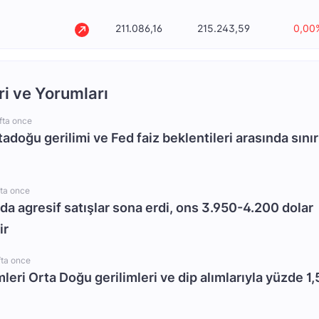
211.086,16
215.243,59
0,00
ri ve Yorumları
fta once
rtadoğu gerilimi ve Fed faiz beklentileri arasında sınır
fta once
da agresif satışlar sona erdi, ons 3.950-4.200 dolar
ir
fta once
mleri Orta Doğu gerilimleri ve dip alımlarıyla yüzde 1,