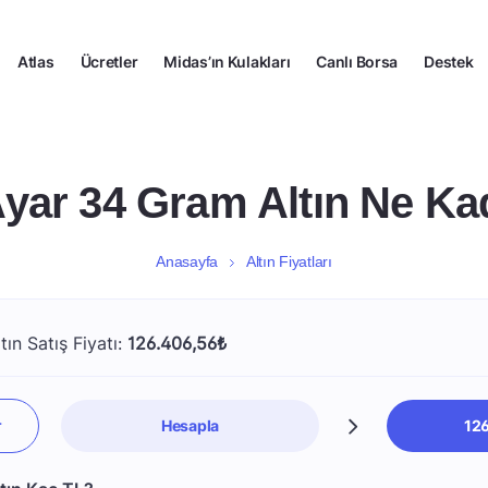
Atlas
Ücretler
Midas’ın Kulakları
Canlı Borsa
Destek
Ayar 34 Gram Altın Ne Ka
Anasayfa
Altın Fiyatları
ın Satış Fiyatı:
126.406,56₺
Hesapla
12