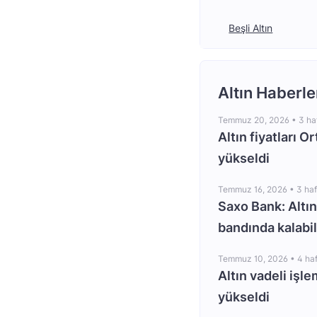
Beşli Altın
Altın Haberle
Temmuz 20, 2026 •
3 ha
Altın fiyatları O
yükseldi
Temmuz 16, 2026 •
3 ha
Saxo Bank: Altın
bandında kalabil
Temmuz 10, 2026 •
4 ha
Altın vadeli işle
yükseldi