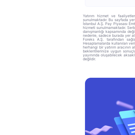
Yatırım hizmet ve faaliyetle
sunulmaktadır. Bu sayfada yer 
İstanbul A.Ş. Pay Piyasası Emti
hizmeti sunulmamaktadır. Serbes
danışmanlığı kapsamında değil 
nedenle, sadece burada yer alan
Foreks A.Ş. tarafından sağl
Hesaplamalarda kullanılan veri
herhangi bir yatırım aracının 
beklentilerinize uygun sonuçla
yayınında oluşabilecek aksakl
değildir.