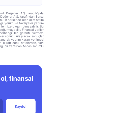
ul Değerler A.Ş. aracılığıyla
 Değerler A.Ş. tarafından Borsa
n.S1) haricinde altın alım satım
lgi, yorum ve tavsiyeler yatırım
hlerinize uygun olmayabilir. Bu
doğurmayabilir. Finansal veriler
herhangi bir garanti vermez.
eler sonucu ulaşılacak sonuçlar
anarak yatırım kararı verilmesi
ya çıkabilecek hatalardan, veri
ngi bir zarardan Midas sorumlu
ol, finansal
Kaydol