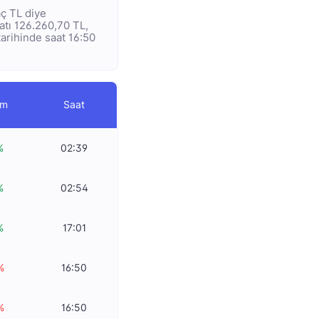
aç TL diye
yatı 126.260,70 TL,
tarihinde saat 16:50
im
Saat
%
02:39
%
02:54
%
17:01
%
16:50
%
16:50