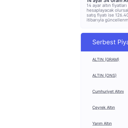
14 ayar 34 Gram Al
14 ayar altın fiyatla
hesaplayacak olursak;
satış fiyatı ise 126.
itibarıyla güncellenmi
Serbest Piy
ALTIN (GRAM)
ALTIN (ONS)
Cumhuriyet Altını
Çeyrek Altın
Yarım Altın