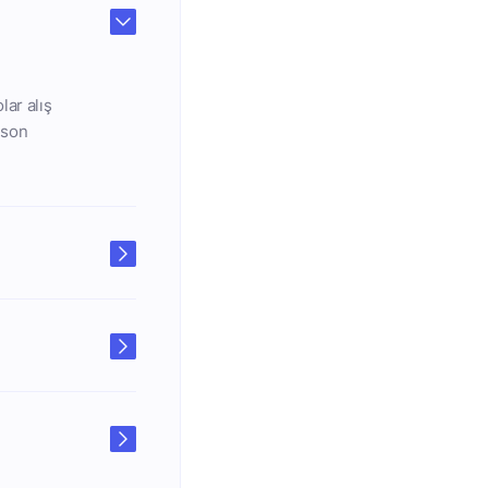
lar alış
n son