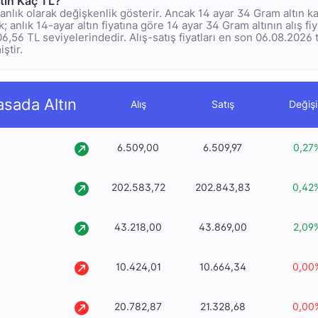
tın Kaç TL?
rı anlık olarak değişkenlik gösterir. Ancak 14 ayar 34 Gram altın k
 anlık 14-ayar altın fiyatına göre 14 ayar 34 Gram altının alış fi
406,56 TL seviyelerindedir. Alış-satış fiyatları en son 06.08.2026 
ştir.
asada Altın
Alış
Satış
Değiş
6.509,00
6.509,97
0,27
202.583,72
202.843,83
0,42
43.218,00
43.869,00
2,09
10.424,01
10.664,34
0,00
20.782,87
21.328,68
0,00