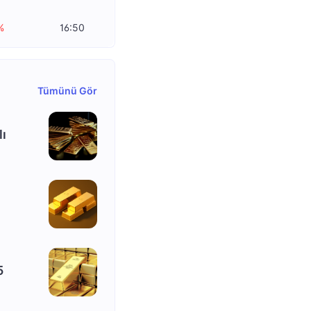
%
16:50
Tümünü Gör
lı
5