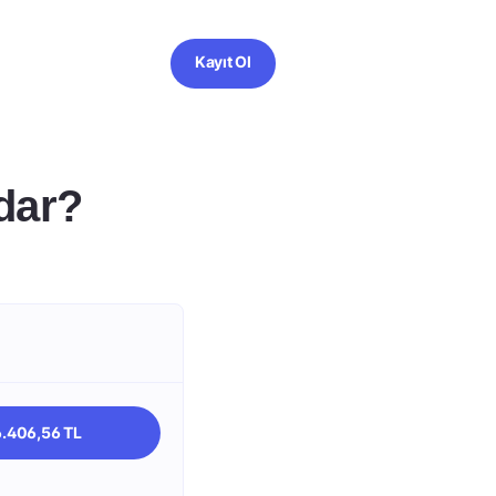
Kayıt Ol
dar?
6.406,56 TL