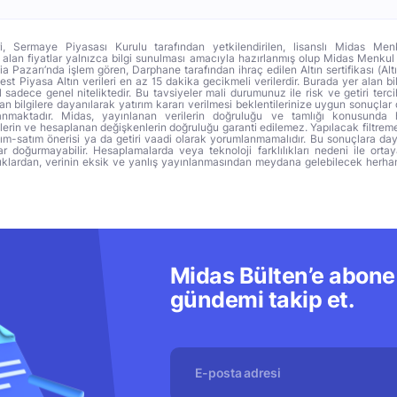
ri, Sermaye Piyasası Kurulu tarafından yetkilendirilen, lisanslı Midas Menk
alan fiyatlar yalnızca bilgi sunulması amacıyla hazırlanmış olup Midas Menkul
a Pazarı’nda işlem gören, Darphane tarafından ihraç edilen Altın sertifikası (Altı
t Piyasa Altın verileri en az 15 dakika gecikmeli verilerdir. Burada yer alan bi
sadece genel niteliktedir. Bu tavsiyeler mali durumunuz ile risk ve getiri terci
 bilgilere dayanılarak yatırım kararı verilmesi beklentilerinize uygun sonuçlar 
anmaktadır. Midas, yayınlanan verilerin doğruluğu ve tamlığı konusunda 
lerin ve hesaplanan değişkenlerin doğruluğu garanti edilemez. Yapılacak filtrem
alım-satım önerisi ya da getiri vaadi olarak yorumlanmamalıdır. Bu sonuçlara day
r doğurmayabilir. Hesaplamalarda veya teknoloji farklılıkları nedeni ile orta
ıklardan, verinin eksik ve yanlış yayınlanmasından meydana gelebilecek herha
Midas Bülten’e abone 
gündemi takip et.