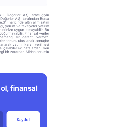
ul Değerler A.Ş. aracılığıyla
 Değerler A.Ş. tarafından Borsa
n.S1) haricinde altın alım satım
lgi, yorum ve tavsiyeler yatırım
hlerinize uygun olmayabilir. Bu
doğurmayabilir. Finansal veriler
herhangi bir garanti vermez.
eler sonucu ulaşılacak sonuçlar
anarak yatırım kararı verilmesi
ya çıkabilecek hatalardan, veri
ngi bir zarardan Midas sorumlu
ol, finansal
Kaydol