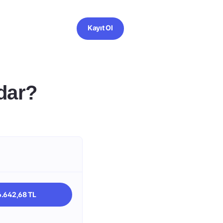
Kayıt Ol
dar?
6.642,68 TL