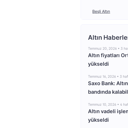
Beşli Altın
Altın Haberle
Temmuz 20, 2026 •
3 ha
Altın fiyatları O
yükseldi
Temmuz 16, 2026 •
3 ha
Saxo Bank: Altın
bandında kalabil
Temmuz 10, 2026 •
4 ha
Altın vadeli işle
yükseldi