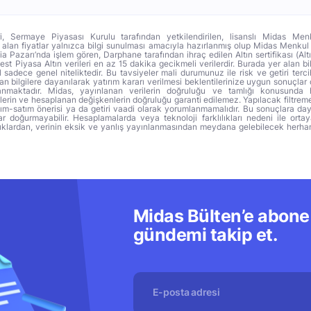
ri, Sermaye Piyasası Kurulu tarafından yetkilendirilen, lisanslı Midas Menk
alan fiyatlar yalnızca bilgi sunulması amacıyla hazırlanmış olup Midas Menkul
a Pazarı’nda işlem gören, Darphane tarafından ihraç edilen Altın sertifikası (Altı
t Piyasa Altın verileri en az 15 dakika gecikmeli verilerdir. Burada yer alan bi
sadece genel niteliktedir. Bu tavsiyeler mali durumunuz ile risk ve getiri terci
 bilgilere dayanılarak yatırım kararı verilmesi beklentilerinize uygun sonuçlar 
anmaktadır. Midas, yayınlanan verilerin doğruluğu ve tamlığı konusunda 
lerin ve hesaplanan değişkenlerin doğruluğu garanti edilemez. Yapılacak filtrem
alım-satım önerisi ya da getiri vaadi olarak yorumlanmamalıdır. Bu sonuçlara day
r doğurmayabilir. Hesaplamalarda veya teknoloji farklılıkları nedeni ile orta
ıklardan, verinin eksik ve yanlış yayınlanmasından meydana gelebilecek herha
Midas Bülten’e abone 
gündemi takip et.