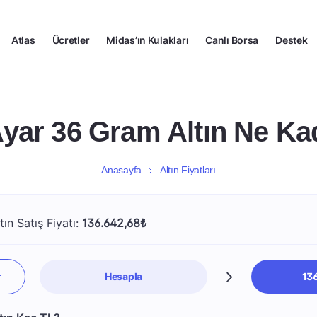
Atlas
Ücretler
Midas’ın Kulakları
Canlı Borsa
Destek
Ayar 36 Gram Altın Ne Ka
Anasayfa
Altın Fiyatları
ın Satış Fiyatı:
136.642,68₺
Hesapla
13