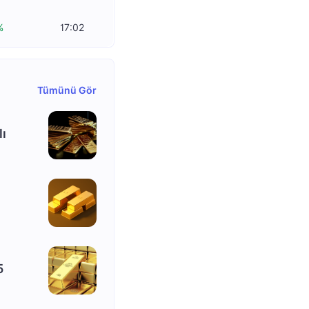
%
17:02
Tümünü Gör
lı
5