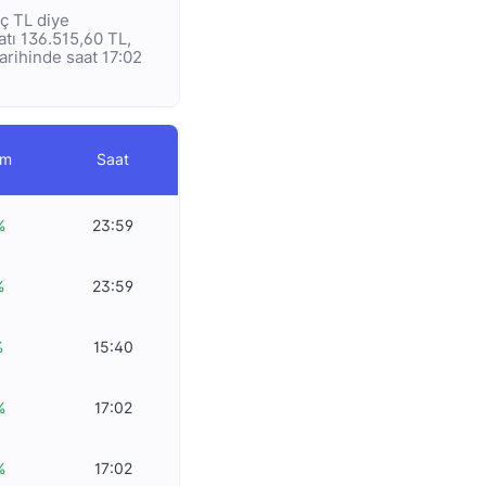
aç TL diye
yatı 136.515,60 TL,
tarihinde saat 17:02
im
Saat
%
23:59
%
23:59
%
15:40
%
17:02
%
17:02