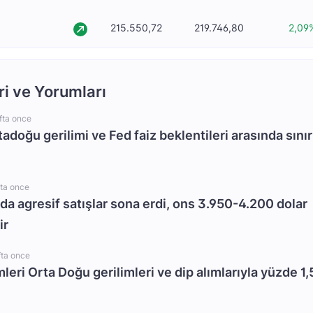
215.550,72
219.746,80
2,09
ri ve Yorumları
fta once
rtadoğu gerilimi ve Fed faiz beklentileri arasında sınır
fta once
da agresif satışlar sona erdi, ons 3.950-4.200 dolar
ir
fta once
mleri Orta Doğu gerilimleri ve dip alımlarıyla yüzde 1,