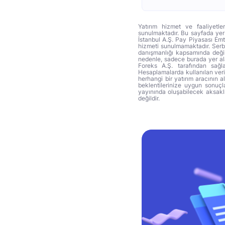
Yatırım hizmet ve faaliyetle
sunulmaktadır. Bu sayfada yer 
İstanbul A.Ş. Pay Piyasası Emti
hizmeti sunulmamaktadır. Serbes
danışmanlığı kapsamında değil 
nedenle, sadece burada yer alan
Foreks A.Ş. tarafından sağl
Hesaplamalarda kullanılan veri
herhangi bir yatırım aracının 
beklentilerinize uygun sonuçla
yayınında oluşabilecek aksakl
değildir.