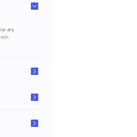
ar alış
n son