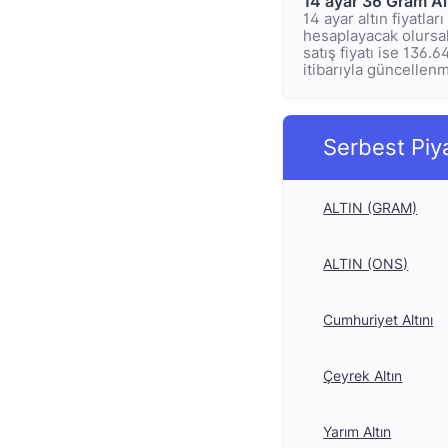
14 ayar 36 Gram Al
14 ayar altın fiyatla
hesaplayacak olursak;
satış fiyatı ise 136.
itibarıyla güncellenmi
Serbest Piy
ALTIN (GRAM)
ALTIN (ONS)
Cumhuriyet Altını
Çeyrek Altın
Yarım Altın