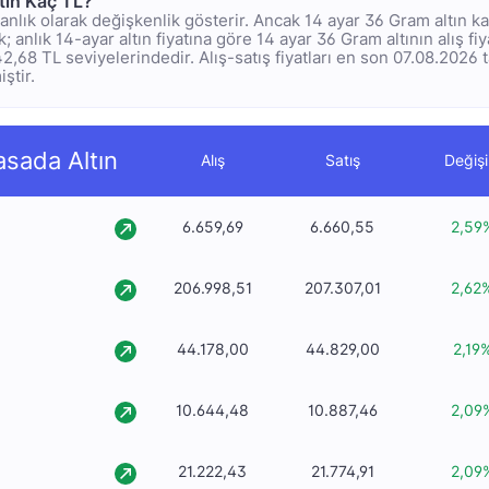
tın Kaç TL?
rı anlık olarak değişkenlik gösterir. Ancak 14 ayar 36 Gram altın k
 anlık 14-ayar altın fiyatına göre 14 ayar 36 Gram altının alış fi
642,68 TL seviyelerindedir. Alış-satış fiyatları en son 07.08.2026 
ştir.
asada Altın
Alış
Satış
Değiş
6.659,69
6.660,55
2,59
206.998,51
207.307,01
2,62
44.178,00
44.829,00
2,19
10.644,48
10.887,46
2,09
21.222,43
21.774,91
2,09