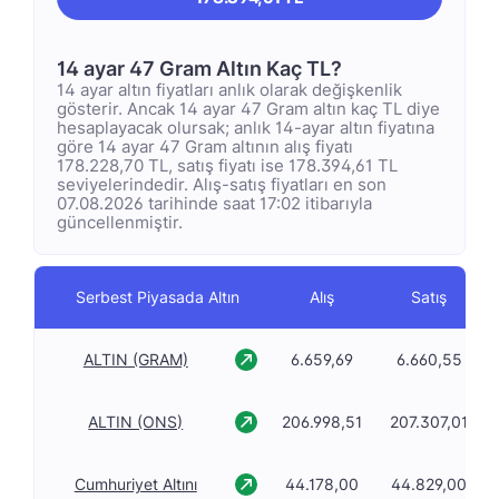
14 ayar 47 Gram Altın Kaç TL?
14 ayar altın fiyatları anlık olarak değişkenlik
gösterir. Ancak 14 ayar 47 Gram altın kaç TL diye
hesaplayacak olursak; anlık 14-ayar altın fiyatına
göre 14 ayar 47 Gram altının alış fiyatı
178.228,70 TL, satış fiyatı ise 178.394,61 TL
seviyelerindedir. Alış-satış fiyatları en son
07.08.2026 tarihinde saat 17:02 itibarıyla
güncellenmiştir.
Serbest Piyasada Altın
Alış
Satış
ALTIN (GRAM)
6.659,69
6.660,55
ALTIN (ONS)
206.998,51
207.307,01
Cumhuriyet Altını
44.178,00
44.829,00