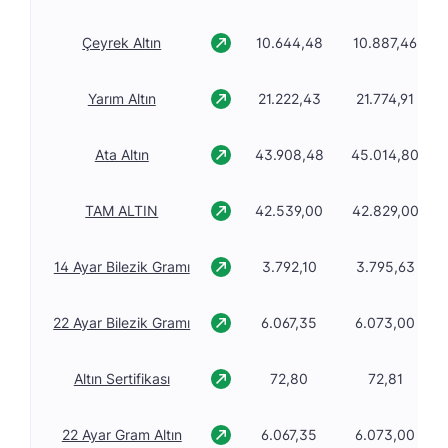
Çeyrek Altın
10.644,48
10.887,46
Yarım Altın
21.222,43
21.774,91
Ata Altın
43.908,48
45.014,80
TAM ALTIN
42.539,00
42.829,00
14 Ayar Bilezik Gramı
3.792,10
3.795,63
22 Ayar Bilezik Gramı
6.067,35
6.073,00
Altın Sertifikası
72,80
72,81
22 Ayar Gram Altın
6.067,35
6.073,00