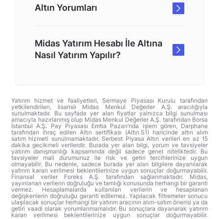
Altın Yorumları
Midas Yatırım Hesabı İle Altına
Nasıl Yatırım Yapılır?
Yatırım hizmet ve faaliyetleri, Sermaye Piyasası Kurulu tarafından
yetkilendirilen, lisanslı Midas Menkul Değerler A.Ş. aracılığıyla
sunulmaktadır. Bu sayfada yer alan fiyatlar yalnızca bilgi sunulması
amacıyla hazırlanmış olup Midas Menkul Değerler A.Ş. tarafından Borsa
İstanbul A.Ş. Pay Piyasası Emtia Pazarı’nda işlem gören, Darphane
tarafından ihraç edilen Altın sertifikası (Altın.S1) haricinde altın alım
satım hizmeti sunulmamaktadır. Serbest Piyasa Altın verileri en az 15
dakika gecikmeli verilerdir. Burada yer alan bilgi, yorum ve tavsiyeler
yatırım danışmanlığı kapsamında değil sadece genel niteliktedir. Bu
tavsiyeler mali durumunuz ile risk ve getiri tercihlerinize uygun
olmayabilir. Bu nedenle, sadece burada yer alan bilgilere dayanılarak
yatırım kararı verilmesi beklentilerinize uygun sonuçlar doğurmayabilir.
Finansal veriler Foreks A.Ş. tarafından sağlanmaktadır. Midas,
yayınlanan verilerin doğruluğu ve tamlığı konusunda herhangi bir garanti
vermez. Hesaplamalarda kullanılan verilerin ve hesaplanan
değişkenlerin doğruluğu garanti edilemez. Yapılacak filtremeler sonucu
ulaşılacak sonuçlar herhangi bir yatırım aracının alım-satım önerisi ya da
getiri vaadi olarak yorumlanmamalıdır. Bu sonuçlara dayanarak yatırım
kararı verilmesi beklentilerinize uygun sonuçlar doğurmayabilir.