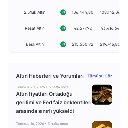
2.5'luk Altın
106.444,80
108.142,06
Reşat Altın
42.577,92
43.416,64
Beşli Altın
215.550,72
219.746,80
Altın Haberleri ve Yorumları
Tümünü Gör
Temmuz 20, 2026 •
3 hafta once
Altın fiyatları Ortadoğu
gerilimi ve Fed faiz beklentileri
arasında sınırlı yükseldi
Temmuz 16, 2026 •
3 hafta once