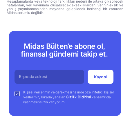
Hesaplamalarda veya teknoloji farklılıkları nedeni ile ortaya çıkabilecek
hatalardan, veri yayınında oluşabilecek aksaklıklardan, verinin eksik ve
yanlış yayınlanmasından meydana gelebilecek herhangi bir zarardan
Midas sorumlu değildir.
Midas Bülten’e abone ol,
finansal gündemi takip et.
Kaydol
Kişisel verilerimin ve gerekmesi halinde özel nitelikli kişisel
Gizlilik Bildirimi
verilerimin, burada yer alan
kapsamında
işlenmesine izin veriyorum.