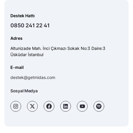
Destek Hattı
0850 241 22 41
Adres
Altunizade Mah. İnci Çıkmazı Sokak No:3 Daire:3
Üsküdar İstanbul
E-mail
destek@getmidas.com
Sosyal Medya