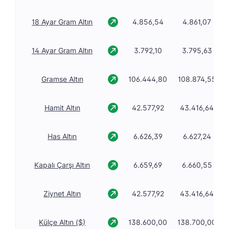
18 Ayar Gram Altın
4.856,54
4.861,07
14 Ayar Gram Altın
3.792,10
3.795,63
Gramse Altın
106.444,80
108.874,55
Hamit Altın
42.577,92
43.416,64
Has Altın
6.626,39
6.627,24
Kapalı Çarşı Altın
6.659,69
6.660,55
Ziynet Altın
42.577,92
43.416,64
Külçe Altın ($)
138.600,00
138.700,00