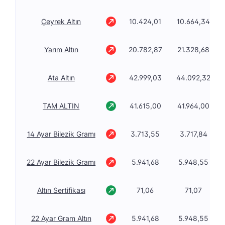
Çeyrek Altın
10.424,01
10.664,34
Yarım Altın
20.782,87
21.328,68
Ata Altın
42.999,03
44.092,32
TAM ALTIN
41.615,00
41.964,00
14 Ayar Bilezik Gramı
3.713,55
3.717,84
22 Ayar Bilezik Gramı
5.941,68
5.948,55
Altın Sertifikası
71,06
71,07
22 Ayar Gram Altın
5.941,68
5.948,55