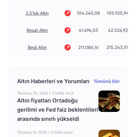
2.5'luk Altın
104.240,08
105.925,94
Reşat Altın
41.696,03
42.526,92
Beşli Altın
211.086,16
215.243,59
Altın Haberleri ve Yorumları
Tümünü Gör
Temmuz 20, 2026 •
3 hafta once
Altın fiyatları Ortadoğu
gerilimi ve Fed faiz beklentileri
arasında sınırlı yükseldi
Temmuz 16, 2026 •
3 hafta once