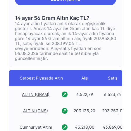
14 ayar 56 Gram Altın Kaç TL?
14 ayar altın fiyatları anlık olarak değişkenlik
gösterir. Ancak 14 ayar 56 Gram altın kaç TL diye
hesaplayacak olursak; anlık 14-ayar altın fiyatına
göre 14 ayar 56 Gram altının alış fiyatı 207.958,80
TL, satış fiyatı ise 208.199,04 TL
seviyelerindedir. Alış-satış fiyatları en son
06.08.2026 tarihinde saat 16:50 itibarıyla
güncellenmiştir.
Serbest Piyasada Altın
Alış
Satış
ALTIN (GRAM)
6.522,79
6.523,74
ALTIN (ONS)
203.135,20
203.253,17
Cumhuriyet Altını
43.218,00
43.869,00