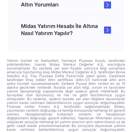
Altın Yorumları
Midas Yatırım Hesabı İle Altına
Nasıl Yatırım Yapılır?
Yatırım hizmet ve faaliyetleri, Sermaye Piyasası Kurulu tarafından
yetkilendirilen, lisanslı Midas Menkul Değerler A.Ş. aracılığıyla
sunulmaktadır. Bu sayfada yer alan fiyatlar yalnızca bilgi sunulması
amacıyla hazırlanmış olup Midas Menkul Değerler A.Ş. tarafından Borsa
İstanbul A.Ş. Pay Piyasası Emtia Pazarı’nda işlem gören, Darphane
tarafından ihraç edilen Altın sertifikası (Altın.S1) haricinde altın alım
satım hizmeti sunulmamaktadır. Serbest Piyasa Altın verileri en az 15
dakika gecikmeli verilerdir. Burada yer alan bilgi, yorum ve tavsiyeler
yatırım danışmanlığı kapsamında değil sadece genel niteliktedir. Bu
tavsiyeler mali durumunuz ile risk ve getiri tercihlerinize uygun
olmayabilir. Bu nedenle, sadece burada yer alan bilgilere dayanılarak
yatırım kararı verilmesi beklentilerinize uygun sonuçlar doğurmayabilir.
Finansal veriler Foreks A.Ş. tarafından sağlanmaktadır. Midas,
yayınlanan verilerin doğruluğu ve tamlığı konusunda herhangi bir garanti
vermez. Hesaplamalarda kullanılan verilerin ve hesaplanan
değişkenlerin doğruluğu garanti edilemez. Yapılacak filtremeler sonucu
ulaşılacak sonuçlar herhangi bir yatırım aracının alım-satım önerisi ya da
getiri vaadi olarak yorumlanmamalıdır. Bu sonuçlara dayanarak yatırım
kararı verilmesi beklentilerinize uygun sonuçlar doğurmayabilir.