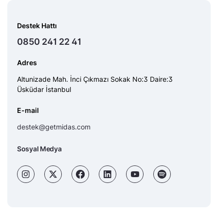
Destek Hattı
0850 241 22 41
Adres
Altunizade Mah. İnci Çıkmazı Sokak No:3 Daire:3
Üsküdar İstanbul
E-mail
destek@getmidas.com
Sosyal Medya