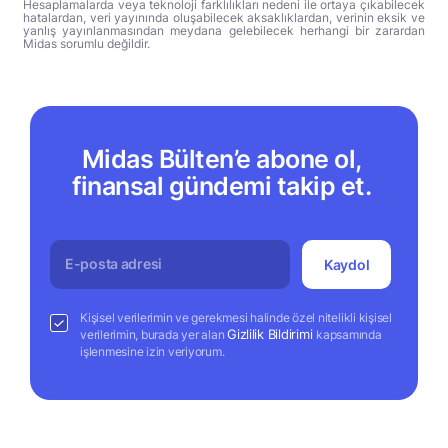
Hesaplamalarda veya teknoloji farklılıkları nedeni ile ortaya çıkabilecek
hatalardan, veri yayınında oluşabilecek aksaklıklardan, verinin eksik ve
yanlış yayınlanmasından meydana gelebilecek herhangi bir zarardan
Midas sorumlu değildir.
Midas Bülten’e abone ol,
finansal gündemi takip et.
Kaydol
Kişisel verilerimin ve gerekmesi halinde özel nitelikli kişisel
Gizlilik Bildirimi
verilerimin, burada yer alan
kapsamında
işlenmesine izin veriyorum.