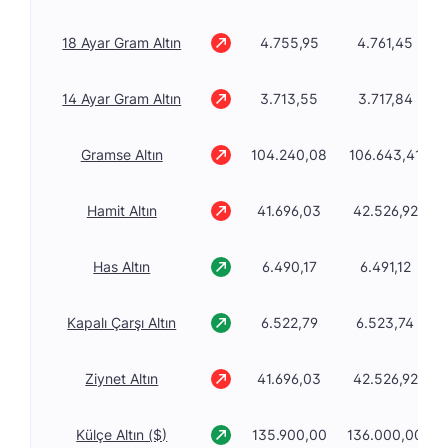
18 Ayar Gram Altın
4.755,95
4.761,45
14 Ayar Gram Altın
3.713,55
3.717,84
Gramse Altın
104.240,08
106.643,41
Hamit Altın
41.696,03
42.526,92
Has Altın
6.490,17
6.491,12
Kapalı Çarşı Altın
6.522,79
6.523,74
Ziynet Altın
41.696,03
42.526,92
Külçe Altın ($)
135.900,00
136.000,00