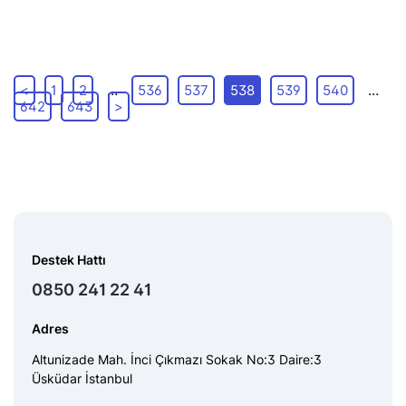
<
1
2
…
536
537
538
539
540
…
642
643
>
Destek Hattı
0850 241 22 41
Adres
Altunizade Mah. İnci Çıkmazı Sokak No:3 Daire:3
Üsküdar İstanbul