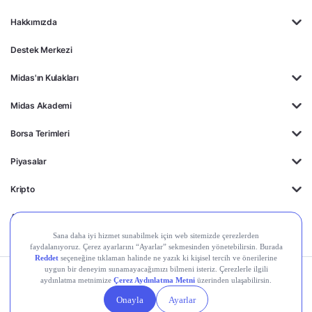
Hakkımızda
Destek Merkezi
Midas'ın Kulakları
Midas Akademi
Borsa Terimleri
Piyasalar
Kripto
Ayrıcalıklar
Kişisel Verilerin
Gizlilik
Yasal
Çerez
Korunması
Politikası
Duyurular
Ayarları