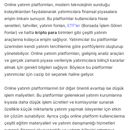
Online yatırım platformları, modern teknolojinin sunduğu
kolaylıklardan faydalanarak yatırımcılara finansal piyasalara
erişim imkanı sunuyor. Bu platformlar kullanıcılara hisse
senetleri, tahviller, yatırım fonları,
ETF’ler
(Borsada İşlem Gören
Fonlar) ve hatta
kripto para
birimleri gibi çeşitli yatırım
araçlarına kolayca erişim sağlıyor. Yatırımcılar bu platformlar
üzerinden kendi yatırım tercihlerine göre portföylerini oluşturup
yönetebiliyor. Online yatırım platformları, gelişmiş analiz araçları
ve gerçek zamanlı piyasa verileriyle yatırımcılara bilinçli kararlar
almak için gerekli bilgileri sağlıyor. Böylece bu platformlar
yatırımcılar için cazip bir seçenek haline geliyor.
Online yatırım platformlarının bir diğer önemli avantajı ise düşük
işlem maliyetleri. Bu platformlar geleneksel yatırım kurumlarına
kıyasla daha düşük işlem ücretleri ve komisyonlar sunarak
özellikle küçük miktarlarla yatırım yapmak isteyenler için etkin
bir çözüm sunabiliyor. Ayrıca çoğu online platform kullanıcılarına
çeşitli eğitim materyalleri ve yatırım danışmanlığı hizmetleri
sunarak finansal okuryazarlığı ve yatırım bilincini artırmaya