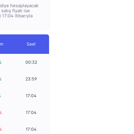
L diye hesaplayacak
satış fiyatı ise
 17:04 itibarıyla
im
Saat
%
00:32
%
23:59
%
17:04
%
17:04
%
17:04