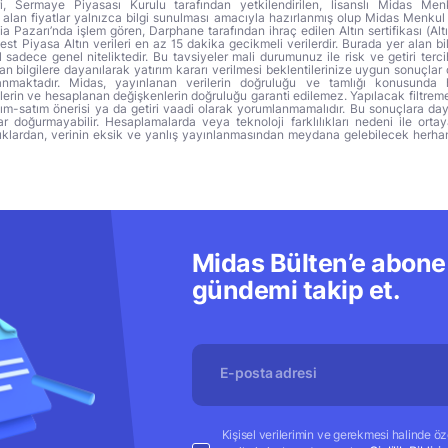
ri, Sermaye Piyasası Kurulu tarafından yetkilendirilen, lisanslı Midas Menk
alan fiyatlar yalnızca bilgi sunulması amacıyla hazırlanmış olup Midas Menkul
a Pazarı’nda işlem gören, Darphane tarafından ihraç edilen Altın sertifikası (Altı
t Piyasa Altın verileri en az 15 dakika gecikmeli verilerdir. Burada yer alan bi
sadece genel niteliktedir. Bu tavsiyeler mali durumunuz ile risk ve getiri terci
 bilgilere dayanılarak yatırım kararı verilmesi beklentilerinize uygun sonuçlar 
anmaktadır. Midas, yayınlanan verilerin doğruluğu ve tamlığı konusunda 
lerin ve hesaplanan değişkenlerin doğruluğu garanti edilemez. Yapılacak filtrem
alım-satım önerisi ya da getiri vaadi olarak yorumlanmamalıdır. Bu sonuçlara day
r doğurmayabilir. Hesaplamalarda veya teknoloji farklılıkları nedeni ile orta
ıklardan, verinin eksik ve yanlış yayınlanmasından meydana gelebilecek herha
Midas Bülten’e abone 
gündemi takip et.
Kişisel verilerimin ve gerekmesi halinde özel