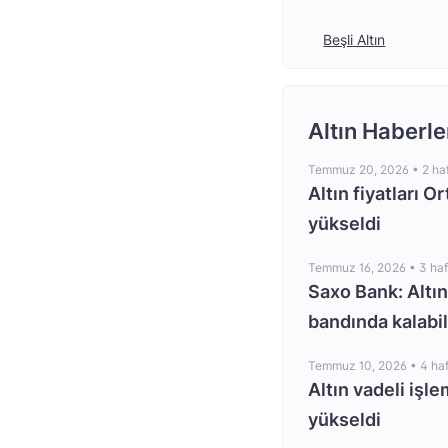
Beşli Altın
Altın Haberle
Temmuz 20, 2026 •
2 ha
Altın fiyatları O
yükseldi
Temmuz 16, 2026 •
3 ha
Saxo Bank: Altın
bandında kalabil
Temmuz 10, 2026 •
4 ha
Altın vadeli işle
yükseldi