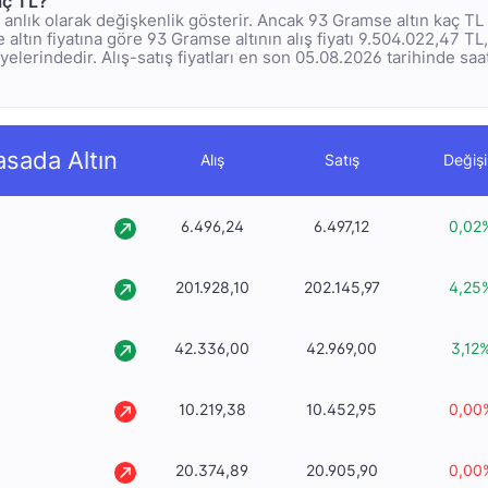
aç TL?
rı anlık olarak değişkenlik gösterir. Ancak 93 Gramse altın kaç T
 altın fiyatına göre 93 Gramse altının alış fiyatı 9.504.022,47 TL, 
elerindedir. Alış-satış fiyatları en son 05.08.2026 tarihinde saat
asada Altın
Alış
Satış
Değiş
6.496,24
6.497,12
0,02
201.928,10
202.145,97
4,25
42.336,00
42.969,00
3,12
10.219,38
10.452,95
0,00
20.374,89
20.905,90
0,00