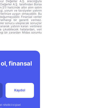
ul Değerler A.Ş. aracılığıyla
 Değerler A.Ş. tarafından Borsa
n.S1) haricinde altın alım satım
lgi, yorum ve tavsiyeler yatırım
hlerinize uygun olmayabilir. Bu
doğurmayabilir. Finansal veriler
herhangi bir garanti vermez.
eler sonucu ulaşılacak sonuçlar
anarak yatırım kararı verilmesi
ya çıkabilecek hatalardan, veri
ngi bir zarardan Midas sorumlu
ol, finansal
Kaydol
 nitelikli kişisel