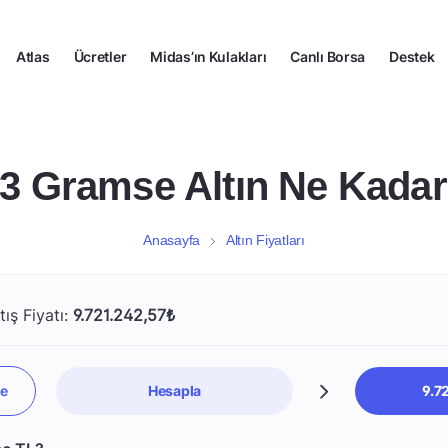
Atlas
Ücretler
Midas’ın Kulakları
Canlı Borsa
Destek
3 Gramse Altın Ne Kada
Anasayfa
Altın Fiyatları
ış Fiyatı:
9.721.242,57₺
Hesapla
9.7