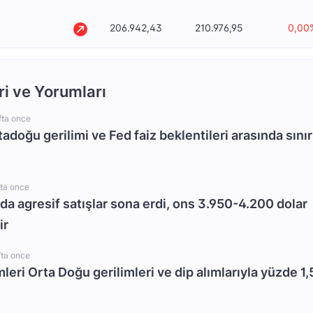
206.942,43
210.976,95
0,00
ri ve Yorumları
fta once
rtadoğu gerilimi ve Fed faiz beklentileri arasında sınır
fta once
da agresif satışlar sona erdi, ons 3.950-4.200 dolar
ir
fta once
mleri Orta Doğu gerilimleri ve dip alımlarıyla yüzde 1,