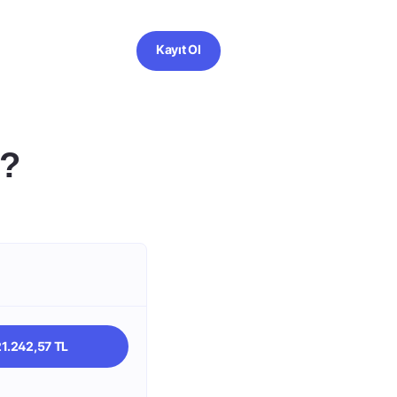
Kayıt Ol
r?
21.242,57 TL