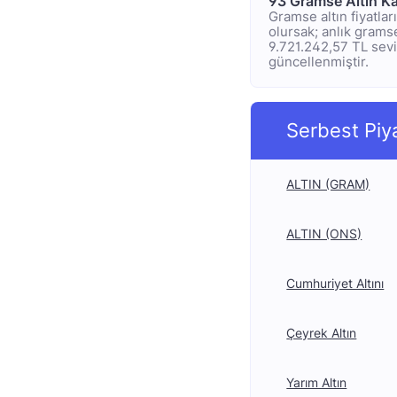
93 Gramse Altın K
Gramse altın fiyatla
olursak; anlık gramse
9.721.242,57 TL seviy
güncellenmiştir.
Serbest Piy
ALTIN (GRAM)
ALTIN (ONS)
Cumhuriyet Altını
Çeyrek Altın
Yarım Altın