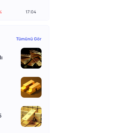
%
17:04
Tümünü Gör
lı
5