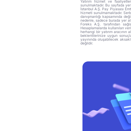
Yatırım hizmet ve faaliyetle
sunulmaktadır. Bu sayfada yer 
İstanbul A.Ş. Pay Piyasası Emti
hizmeti sunulmamaktadır. Serbes
danışmanlığı kapsamında değil 
nedenle, sadece burada yer alan
Foreks A.Ş. tarafından sağl
Hesaplamalarda kullanılan veri
herhangi bir yatırım aracının 
beklentilerinize uygun sonuçla
yayınında oluşabilecek aksakl
değildir.