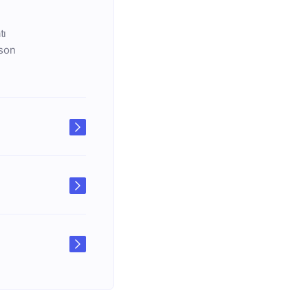
tı
 son