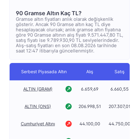
90 Gramse Altın Kaç TL?
Gramse altın fiyatları anlık olarak değişkenlik
gösterir. Ancak 90 Gramse altın kaç TL diye
hesaplayacak olursak; anlık gramse altın fiyatına
göre 90 Gramse altının alış fiyatı 9.571.447,80 TL,
satış fiyatı ise 9.789.930,90 TL seviyelerindedir.
Alış-satış fiyatları en son 08.08.2026 tarihinde
saat 12:47 itibarıyla güncellenmiştir.
Serbest Piyasada Altın
Alış
Satış
ALTIN (GRAM)
6.659,69
6.660,55
ALTIN (ONS)
206.998,51
207.307,01
Cumhuriyet Altını
44.100,00
44.750,00