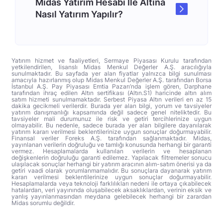
Midas Yatırım Hesabı İle Altına
Nasıl Yatırım Yapılır?
Yatırım hizmet ve faaliyetleri, Sermaye Piyasası Kurulu tarafından
yetkilendirilen, lisanslı Midas Menkul Değerler A.Ş. aracılığıyla
sunulmaktadır. Bu sayfada yer alan fiyatlar yalnızca bilgi sunulması
amacıyla hazırlanmış olup Midas Menkul Değerler A.Ş. tarafından Borsa
İstanbul A.Ş. Pay Piyasası Emtia Pazarı’nda işlem gören, Darphane
tarafından ihraç edilen Altın sertifikası (Altın.S1) haricinde altın alım
satım hizmeti sunulmamaktadır. Serbest Piyasa Altın verileri en az 15
dakika gecikmeli verilerdir. Burada yer alan bilgi, yorum ve tavsiyeler
yatırım danışmanlığı kapsamında değil sadece genel niteliktedir. Bu
tavsiyeler mali durumunuz ile risk ve getiri tercihlerinize uygun
olmayabilir. Bu nedenle, sadece burada yer alan bilgilere dayanılarak
yatırım kararı verilmesi beklentilerinize uygun sonuçlar doğurmayabilir.
Finansal veriler Foreks A.Ş. tarafından sağlanmaktadır. Midas,
yayınlanan verilerin doğruluğu ve tamlığı konusunda herhangi bir garanti
vermez. Hesaplamalarda kullanılan verilerin ve hesaplanan
değişkenlerin doğruluğu garanti edilemez. Yapılacak filtremeler sonucu
ulaşılacak sonuçlar herhangi bir yatırım aracının alım-satım önerisi ya da
getiri vaadi olarak yorumlanmamalıdır. Bu sonuçlara dayanarak yatırım
kararı verilmesi beklentilerinize uygun sonuçlar doğurmayabilir.
Hesaplamalarda veya teknoloji farklılıkları nedeni ile ortaya çıkabilecek
hatalardan, veri yayınında oluşabilecek aksaklıklardan, verinin eksik ve
yanlış yayınlanmasından meydana gelebilecek herhangi bir zarardan
Midas sorumlu değildir.