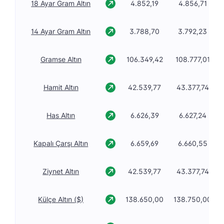
18 Ayar Gram Altın
4.852,19
4.856,71
14 Ayar Gram Altın
3.788,70
3.792,23
Gramse Altın
106.349,42
108.777,01
Hamit Altın
42.539,77
43.377,74
Has Altın
6.626,39
6.627,24
Kapalı Çarşı Altın
6.659,69
6.660,55
Ziynet Altın
42.539,77
43.377,74
Külçe Altın ($)
138.650,00
138.750,00