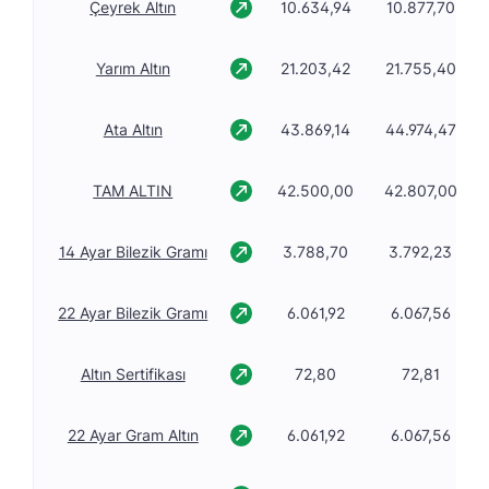
Çeyrek Altın
10.634,94
10.877,70
Yarım Altın
21.203,42
21.755,40
Ata Altın
43.869,14
44.974,47
TAM ALTIN
42.500,00
42.807,00
14 Ayar Bilezik Gramı
3.788,70
3.792,23
22 Ayar Bilezik Gramı
6.061,92
6.067,56
Altın Sertifikası
72,80
72,81
22 Ayar Gram Altın
6.061,92
6.067,56