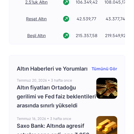
2.5'luk Altın
106.349,42
108.045,17
Reşat Altın
42.539,77
43.377,74
Beşli Altın
215.357,58
219.549,92
Altın Haberleri ve Yorumları
Tümünü Gör
Temmuz 20, 2026 •
3 hafta once
Altın fiyatları Ortadoğu
gerilimi ve Fed faiz beklentileri
arasında sınırlı yükseldi
Temmuz 16, 2026 •
3 hafta once
Saxo Bank: Altında agresif