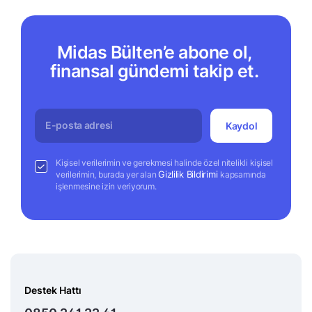
Midas Bülten’e abone ol,
finansal gündemi takip et.
Kaydol
Kişisel verilerimin ve gerekmesi halinde özel nitelikli kişisel
Gizlilik Bildirimi
verilerimin, burada yer alan
kapsamında
işlenmesine izin veriyorum.
Destek Hattı