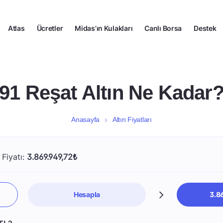
Atlas
Ücretler
Midas’ın Kulakları
Canlı Borsa
Destek
91 Reşat Altın Ne Kadar
Anasayfa
Altın Fiyatları
 Fiyatı:
3.869.949,72₺
Hesapla
3.8