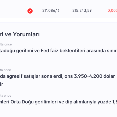
211.086,16
215.243,59
0,00
ri ve Yorumları
fta once
rtadoğu gerilimi ve Fed faiz beklentileri arasında sınır
fta once
da agresif satışlar sona erdi, ons 3.950-4.200 dolar
ir
fta once
mleri Orta Doğu gerilimleri ve dip alımlarıyla yüzde 1,