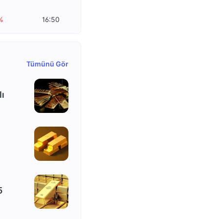
%
16:50
Tümünü Gör
lı
5