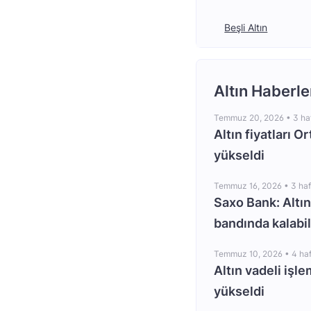
Beşli Altın
Altın Haberle
Temmuz 20, 2026 •
3 ha
Altın fiyatları O
yükseldi
Temmuz 16, 2026 •
3 ha
Saxo Bank: Altın
bandında kalabil
Temmuz 10, 2026 •
4 ha
Altın vadeli işle
yükseldi