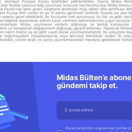
ri, Sermaye Piyasası Kurulu tarafından yetkilendirilen, lisanslı Midas Menk
alan fiyatlar yalnızca bilgi sunulması amacıyla hazırlanmış olup Midas Menkul
a Pazarı’nda işlem gören, Darphane tarafından ihraç edilen Altın sertifikası (Altı
t Piyasa Altın verileri en az 15 dakika gecikmeli verilerdir. Burada yer alan bi
sadece genel niteliktedir. Bu tavsiyeler mali durumunuz ile risk ve getiri terci
 bilgilere dayanılarak yatırım kararı verilmesi beklentilerinize uygun sonuçlar 
anmaktadır. Midas, yayınlanan verilerin doğruluğu ve tamlığı konusunda 
lerin ve hesaplanan değişkenlerin doğruluğu garanti edilemez. Yapılacak filtrem
alım-satım önerisi ya da getiri vaadi olarak yorumlanmamalıdır. Bu sonuçlara day
r doğurmayabilir. Hesaplamalarda veya teknoloji farklılıkları nedeni ile orta
ıklardan, verinin eksik ve yanlış yayınlanmasından meydana gelebilecek herha
Midas Bülten’e abone 
gündemi takip et.
Kişisel verilerimin ve gerekmesi halinde özel