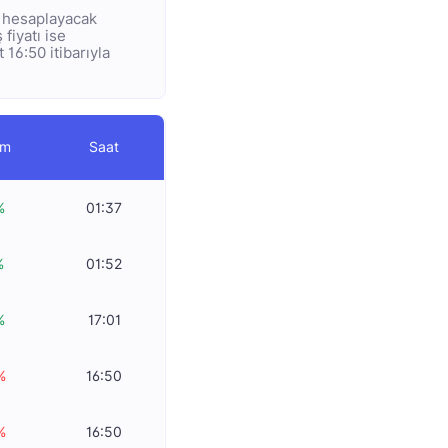
ye hesaplayacak
 fiyatı ise
 16:50 itibarıyla
im
Saat
%
01:37
%
01:52
%
17:01
%
16:50
%
16:50