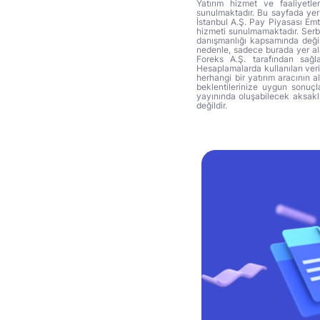
Yatırım hizmet ve faaliyetle
sunulmaktadır. Bu sayfada yer 
İstanbul A.Ş. Pay Piyasası Emti
hizmeti sunulmamaktadır. Serbes
danışmanlığı kapsamında değil 
nedenle, sadece burada yer alan
Foreks A.Ş. tarafından sağl
Hesaplamalarda kullanılan veri
herhangi bir yatırım aracının 
beklentilerinize uygun sonuçla
yayınında oluşabilecek aksakl
değildir.