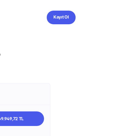
Kayıt Ol
?
69.949,72 TL