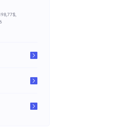
.198,77$,
6