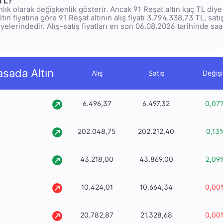
 TL?
 anlık olarak değişkenlik gösterir. Ancak 91 Reşat altın kaç TL di
ltın fiyatına göre 91 Reşat altının alış fiyatı 3.794.338,73 TL, satış
elerindedir. Alış-satış fiyatları en son 06.08.2026 tarihinde saat
asada Altın
Alış
Satış
Değiş
6.496,37
6.497,32
0,07
202.048,75
202.212,40
0,13
43.218,00
43.869,00
2,09
10.424,01
10.664,34
0,00
20.782,87
21.328,68
0,00