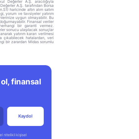
ul Değerler A.Ş. aracılığıyla
 Değerler A.Ş. tarafından Borsa
n.S1) haricinde altın alım satım
lgi, yorum ve tavsiyeler yatırım
hlerinize uygun olmayabilir. Bu
doğurmayabilir. Finansal veriler
herhangi bir garanti vermez.
eler sonucu ulaşılacak sonuçlar
anarak yatırım kararı verilmesi
ya çıkabilecek hatalardan, veri
ngi bir zarardan Midas sorumlu
ol, finansal
Kaydol
 nitelikli kişisel