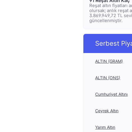
91 Reşat Altın Kaç
Reşat altın fiyatları
olursak; anlık reşat a
3.869.949,72 TL seviy
güncellenmiştir.
Serbest Piy
ALTIN (GRAM)
ALTIN (ONS)
Cumhuriyet Altını
Çeyrek Altın
Yarım Altın