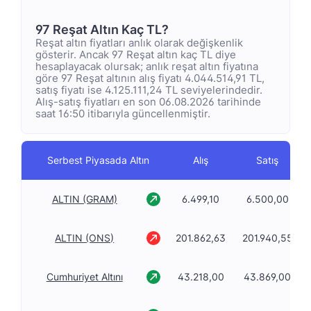
97 Reşat Altın Kaç TL?
Reşat altın fiyatları anlık olarak değişkenlik
gösterir. Ancak 97 Reşat altın kaç TL diye
hesaplayacak olursak; anlık reşat altın fiyatına
göre 97 Reşat altının alış fiyatı 4.044.514,91 TL,
satış fiyatı ise 4.125.111,24 TL seviyelerindedir.
Alış-satış fiyatları en son 06.08.2026 tarihinde
saat 16:50 itibarıyla güncellenmiştir.
Serbest Piyasada Altın
Alış
Satış
ALTIN (GRAM)
6.499,10
6.500,00
ALTIN (ONS)
201.862,63
201.940,55
Cumhuriyet Altını
43.218,00
43.869,00