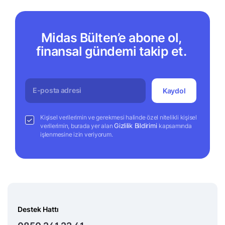
Midas Bülten’e abone ol,
finansal gündemi takip et.
Kaydol
Kişisel verilerimin ve gerekmesi halinde özel nitelikli kişisel
Gizlilik Bildirimi
verilerimin, burada yer alan
kapsamında
işlenmesine izin veriyorum.
Destek Hattı