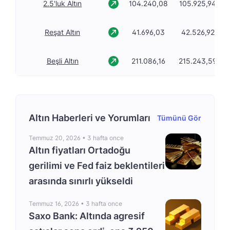
2.5'luk Altın
104.240,08
105.925,94
Reşat Altın
41.696,03
42.526,92
Beşli Altın
211.086,16
215.243,59
Altın Haberleri ve Yorumları
Tümünü Gör
Temmuz 20, 2026 •
3 hafta once
Altın fiyatları Ortadoğu
gerilimi ve Fed faiz beklentileri
arasında sınırlı yükseldi
Temmuz 16, 2026 •
3 hafta once
Saxo Bank: Altında agresif