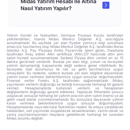
Midas Yatırım Hesabı İle Altına
Nasıl Yatırım Yapılır?
Yatırım hizmet ve faaliyetleri, Sermaye Piyasası Kurulu tarafından
yetkilendirilen, lisanslı Midas Menkul Değerler A.Ş. aracılığıyla
sunulmaktadır. Bu sayfada yer alan fiyatlar yalnızca bilgi sunulması
amacıyla hazırlanmış olup Midas Menkul Değerler A.Ş. tarafından Borsa
İstanbul A.Ş. Pay Piyasası Emtia Pazarı’nda işlem gören, Darphane
tarafından ihraç edilen Altın sertifikası (Altın.S1) haricinde altın alım
satım hizmeti sunulmamaktadır. Serbest Piyasa Altın verileri en az 15
dakika gecikmeli verilerdir. Burada yer alan bilgi, yorum ve tavsiyeler
yatırım danışmanlığı kapsamında değil sadece genel niteliktedir. Bu
tavsiyeler mali durumunuz ile risk ve getiri tercihlerinize uygun
olmayabilir. Bu nedenle, sadece burada yer alan bilgilere dayanılarak
yatırım kararı verilmesi beklentilerinize uygun sonuçlar doğurmayabilir.
Finansal veriler Foreks A.Ş. tarafından sağlanmaktadır. Midas,
yayınlanan verilerin doğruluğu ve tamlığı konusunda herhangi bir garanti
vermez. Hesaplamalarda kullanılan verilerin ve hesaplanan
değişkenlerin doğruluğu garanti edilemez. Yapılacak filtremeler sonucu
ulaşılacak sonuçlar herhangi bir yatırım aracının alım-satım önerisi ya da
getiri vaadi olarak yorumlanmamalıdır. Bu sonuçlara dayanarak yatırım
kararı verilmesi beklentilerinize uygun sonuçlar doğurmayabilir.
Hesaplamalarda veya teknoloji farklılıkları nedeni ile ortaya çıkabilecek
hatalardan, veri yayınında oluşabilecek aksaklıklardan, verinin eksik ve
yanlış yayınlanmasından meydana gelebilecek herhangi bir zarardan
Midas sorumlu değildir.