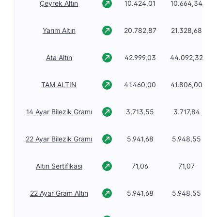
Çeyrek Altın
10.424,01
10.664,34
Yarım Altın
20.782,87
21.328,68
Ata Altın
42.999,03
44.092,32
TAM ALTIN
41.460,00
41.806,00
14 Ayar Bilezik Gramı
3.713,55
3.717,84
22 Ayar Bilezik Gramı
5.941,68
5.948,55
Altın Sertifikası
71,06
71,07
22 Ayar Gram Altın
5.941,68
5.948,55