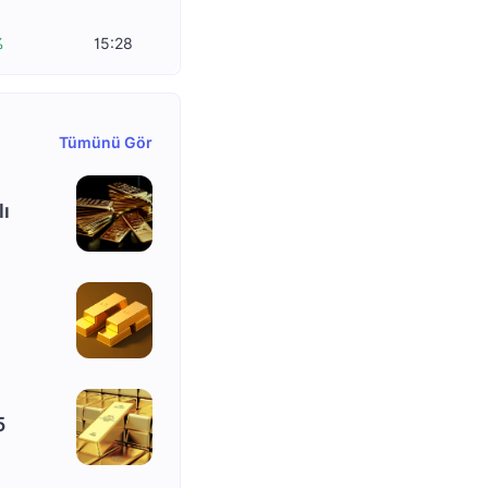
%
15:28
Tümünü Gör
lı
5