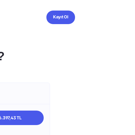
Kayıt Ol
?
6.397,43 TL