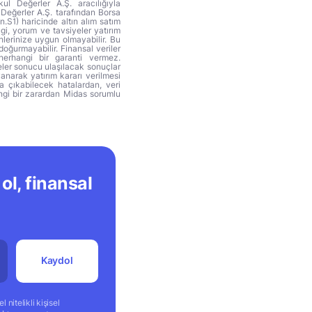
ul Değerler A.Ş. aracılığıyla
 Değerler A.Ş. tarafından Borsa
n.S1) haricinde altın alım satım
lgi, yorum ve tavsiyeler yatırım
hlerinize uygun olmayabilir. Bu
doğurmayabilir. Finansal veriler
herhangi bir garanti vermez.
eler sonucu ulaşılacak sonuçlar
anarak yatırım kararı verilmesi
ya çıkabilecek hatalardan, veri
ngi bir zarardan Midas sorumlu
ol, finansal
Kaydol
 nitelikli kişisel