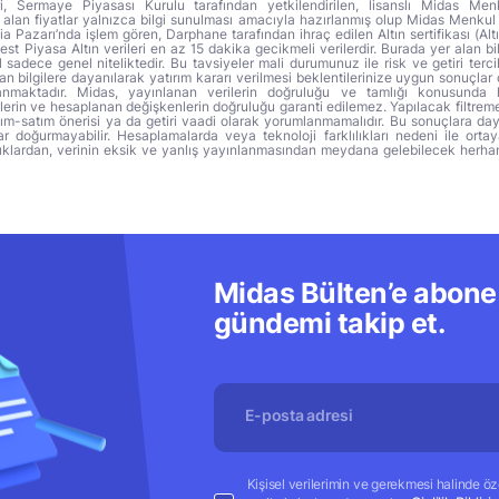
ri, Sermaye Piyasası Kurulu tarafından yetkilendirilen, lisanslı Midas Menk
alan fiyatlar yalnızca bilgi sunulması amacıyla hazırlanmış olup Midas Menkul
a Pazarı’nda işlem gören, Darphane tarafından ihraç edilen Altın sertifikası (Altı
t Piyasa Altın verileri en az 15 dakika gecikmeli verilerdir. Burada yer alan bi
sadece genel niteliktedir. Bu tavsiyeler mali durumunuz ile risk ve getiri terci
 bilgilere dayanılarak yatırım kararı verilmesi beklentilerinize uygun sonuçlar 
anmaktadır. Midas, yayınlanan verilerin doğruluğu ve tamlığı konusunda 
lerin ve hesaplanan değişkenlerin doğruluğu garanti edilemez. Yapılacak filtrem
alım-satım önerisi ya da getiri vaadi olarak yorumlanmamalıdır. Bu sonuçlara day
r doğurmayabilir. Hesaplamalarda veya teknoloji farklılıkları nedeni ile orta
ıklardan, verinin eksik ve yanlış yayınlanmasından meydana gelebilecek herha
Midas Bülten’e abone 
gündemi takip et.
Kişisel verilerimin ve gerekmesi halinde özel