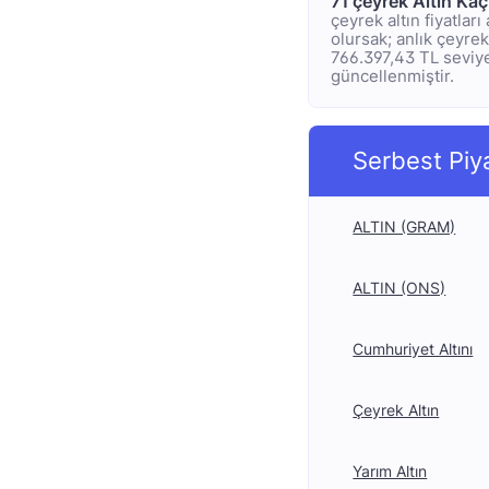
71 çeyrek Altın Ka
çeyrek altın fiyatlar
olursak; anlık çeyrek 
766.397,43 TL seviyel
güncellenmiştir.
Serbest Piy
ALTIN (GRAM)
ALTIN (ONS)
Cumhuriyet Altını
Çeyrek Altın
Yarım Altın