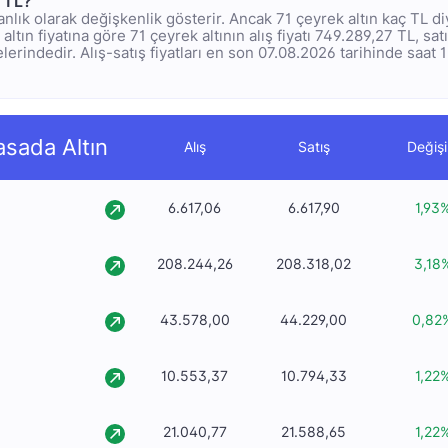
ç TL?
ı anlık olarak değişkenlik gösterir. Ancak 71 çeyrek altın kaç TL 
altın fiyatına göre 71 çeyrek altının alış fiyatı 749.289,27 TL, satı
erindedir. Alış-satış fiyatları en son 07.08.2026 tarihinde saat 1
asada Altın
Alış
Satış
Değiş
6.617,06
6.617,90
1,93
208.244,26
208.318,02
3,18
43.578,00
44.229,00
0,82
10.553,37
10.794,33
1,22
21.040,77
21.588,65
1,22