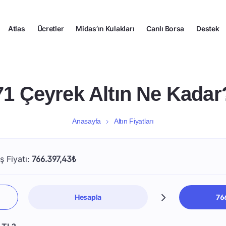
Atlas
Ücretler
Midas’ın Kulakları
Canlı Borsa
Destek
71 Çeyrek Altın Ne Kadar
Anasayfa
Altın Fiyatları
ş Fiyatı:
766.397,43₺
Hesapla
76