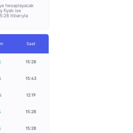
diye hesaplayacak
ş fiyatı ise
5:28 itibarıyla
im
Saat
%
15:28
%
15:43
%
12:19
%
15:28
%
15:28