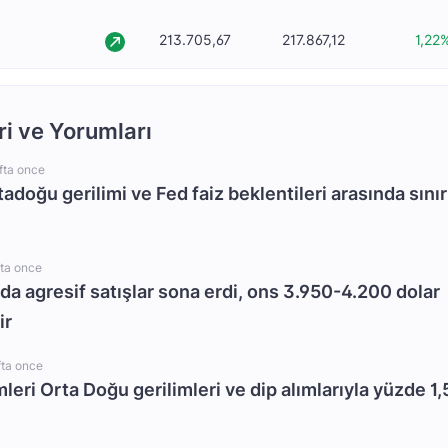
213.705,67
217.867,12
1,22
ri ve Yorumları
fta once
rtadoğu gerilimi ve Fed faiz beklentileri arasında sınır
fta once
da agresif satışlar sona erdi, ons 3.950-4.200 dolar
ir
fta once
mleri Orta Doğu gerilimleri ve dip alımlarıyla yüzde 1,