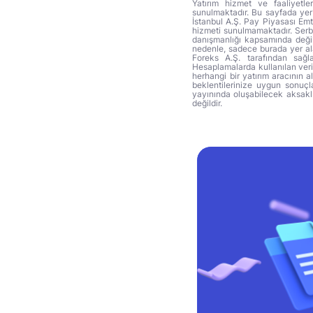
Yatırım hizmet ve faaliyetle
sunulmaktadır. Bu sayfada yer 
İstanbul A.Ş. Pay Piyasası Emti
hizmeti sunulmamaktadır. Serbes
danışmanlığı kapsamında değil 
nedenle, sadece burada yer alan
Foreks A.Ş. tarafından sağl
Hesaplamalarda kullanılan veri
herhangi bir yatırım aracının 
beklentilerinize uygun sonuçla
yayınında oluşabilecek aksakl
değildir.