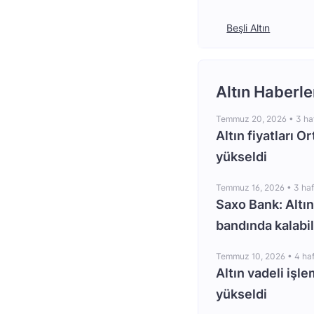
Beşli Altın
Altın Haberle
Temmuz 20, 2026 •
3 ha
Altın fiyatları O
yükseldi
Temmuz 16, 2026 •
3 ha
Saxo Bank: Altın
bandında kalabil
Temmuz 10, 2026 •
4 ha
Altın vadeli işle
yükseldi