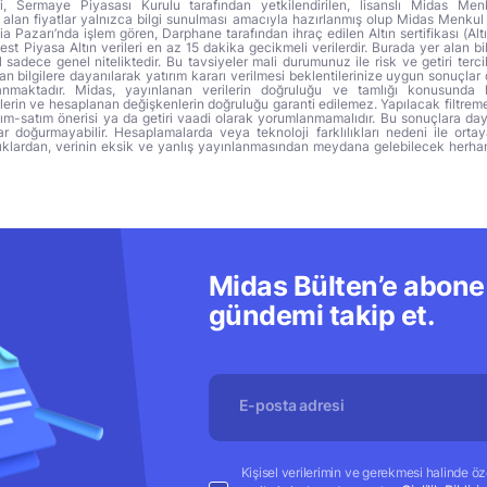
ri, Sermaye Piyasası Kurulu tarafından yetkilendirilen, lisanslı Midas Menk
alan fiyatlar yalnızca bilgi sunulması amacıyla hazırlanmış olup Midas Menkul
a Pazarı’nda işlem gören, Darphane tarafından ihraç edilen Altın sertifikası (Altı
t Piyasa Altın verileri en az 15 dakika gecikmeli verilerdir. Burada yer alan bi
sadece genel niteliktedir. Bu tavsiyeler mali durumunuz ile risk ve getiri terci
 bilgilere dayanılarak yatırım kararı verilmesi beklentilerinize uygun sonuçlar 
anmaktadır. Midas, yayınlanan verilerin doğruluğu ve tamlığı konusunda 
lerin ve hesaplanan değişkenlerin doğruluğu garanti edilemez. Yapılacak filtrem
alım-satım önerisi ya da getiri vaadi olarak yorumlanmamalıdır. Bu sonuçlara day
r doğurmayabilir. Hesaplamalarda veya teknoloji farklılıkları nedeni ile orta
ıklardan, verinin eksik ve yanlış yayınlanmasından meydana gelebilecek herha
Midas Bülten’e abone 
gündemi takip et.
Kişisel verilerimin ve gerekmesi halinde özel