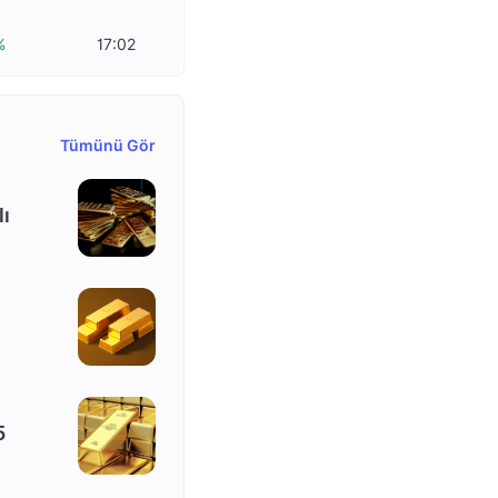
%
17:02
Tümünü Gör
lı
5