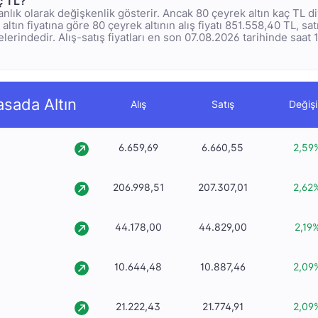
ç TL?
ı anlık olarak değişkenlik gösterir. Ancak 80 çeyrek altın kaç TL 
altın fiyatına göre 80 çeyrek altının alış fiyatı 851.558,40 TL, satı
erindedir. Alış-satış fiyatları en son 07.08.2026 tarihinde saat 1
asada Altın
Alış
Satış
Değiş
6.659,69
6.660,55
2,59
206.998,51
207.307,01
2,62
44.178,00
44.829,00
2,19
10.644,48
10.887,46
2,09
21.222,43
21.774,91
2,09