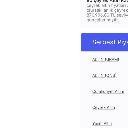
80 çeyrek Altın Ka
çeyrek altın fiyatlar
olursak; anlık çeyrek 
870.996,80 TL seviyel
güncellenmiştir.
Serbest Piy
ALTIN (GRAM)
ALTIN (ONS)
Cumhuriyet Altını
Çeyrek Altın
Yarım Altın