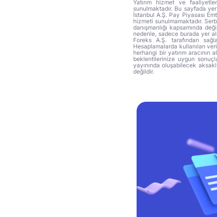
Yatırım hizmet ve faaliyetle
sunulmaktadır. Bu sayfada yer 
İstanbul A.Ş. Pay Piyasası Emti
hizmeti sunulmamaktadır. Serbes
danışmanlığı kapsamında değil 
nedenle, sadece burada yer alan
Foreks A.Ş. tarafından sağl
Hesaplamalarda kullanılan veri
herhangi bir yatırım aracının 
beklentilerinize uygun sonuçla
yayınında oluşabilecek aksakl
değildir.