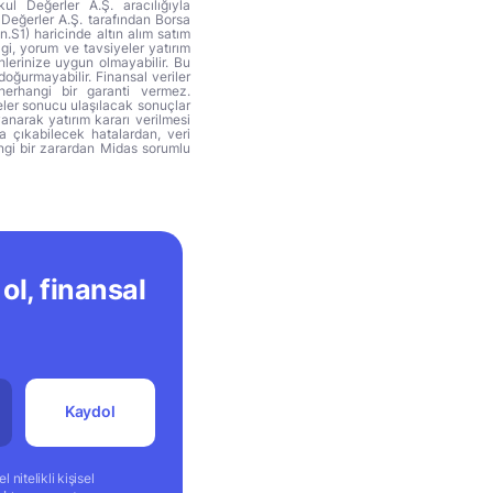
ul Değerler A.Ş. aracılığıyla
 Değerler A.Ş. tarafından Borsa
n.S1) haricinde altın alım satım
lgi, yorum ve tavsiyeler yatırım
hlerinize uygun olmayabilir. Bu
doğurmayabilir. Finansal veriler
herhangi bir garanti vermez.
eler sonucu ulaşılacak sonuçlar
anarak yatırım kararı verilmesi
ya çıkabilecek hatalardan, veri
ngi bir zarardan Midas sorumlu
ol, finansal
Kaydol
 nitelikli kişisel