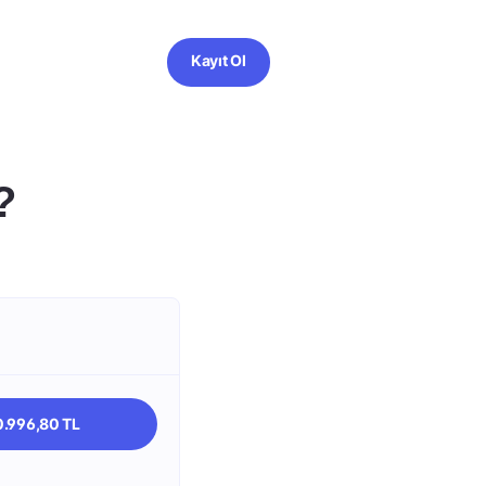
Kayıt Ol
?
.996,80 TL