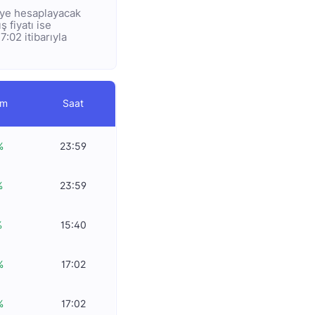
diye hesaplayacak
ş fiyatı ise
7:02 itibarıyla
im
Saat
%
23:59
%
23:59
%
15:40
%
17:02
%
17:02