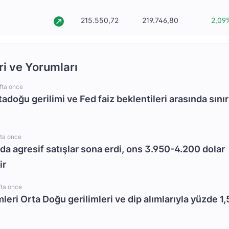
215.550,72
219.746,80
2,09
ri ve Yorumları
fta once
rtadoğu gerilimi ve Fed faiz beklentileri arasında sınır
fta once
da agresif satışlar sona erdi, ons 3.950-4.200 dolar
ir
fta once
mleri Orta Doğu gerilimleri ve dip alımlarıyla yüzde 1,