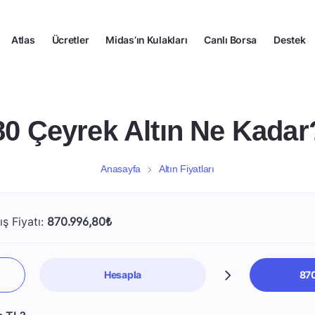
Atlas
Ücretler
Midas’ın Kulakları
Canlı Borsa
Destek
80 Çeyrek Altın Ne Kadar
Anasayfa
Altın Fiyatları
ış Fiyatı:
870.996,80₺
Hesapla
870