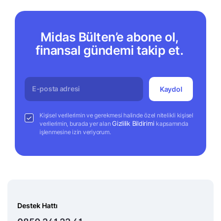
Midas Bülten’e abone ol,
finansal gündemi takip et.
Kaydol
Kişisel verilerimin ve gerekmesi halinde özel nitelikli kişisel
Gizlilik Bildirimi
verilerimin, burada yer alan
kapsamında
işlenmesine izin veriyorum.
Destek Hattı