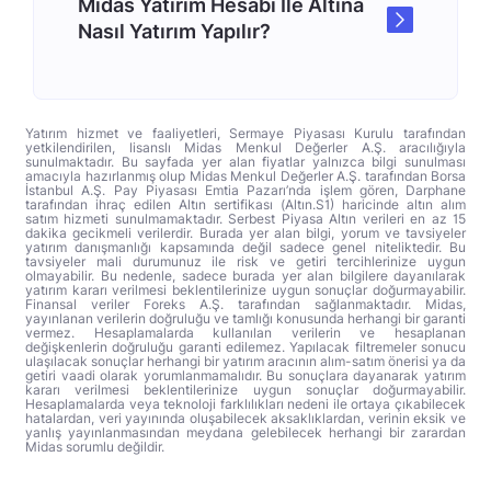
Midas Yatırım Hesabı İle Altına
Nasıl Yatırım Yapılır?
Yatırım hizmet ve faaliyetleri, Sermaye Piyasası Kurulu tarafından
yetkilendirilen, lisanslı Midas Menkul Değerler A.Ş. aracılığıyla
sunulmaktadır. Bu sayfada yer alan fiyatlar yalnızca bilgi sunulması
amacıyla hazırlanmış olup Midas Menkul Değerler A.Ş. tarafından Borsa
İstanbul A.Ş. Pay Piyasası Emtia Pazarı’nda işlem gören, Darphane
tarafından ihraç edilen Altın sertifikası (Altın.S1) haricinde altın alım
satım hizmeti sunulmamaktadır. Serbest Piyasa Altın verileri en az 15
dakika gecikmeli verilerdir. Burada yer alan bilgi, yorum ve tavsiyeler
yatırım danışmanlığı kapsamında değil sadece genel niteliktedir. Bu
tavsiyeler mali durumunuz ile risk ve getiri tercihlerinize uygun
olmayabilir. Bu nedenle, sadece burada yer alan bilgilere dayanılarak
yatırım kararı verilmesi beklentilerinize uygun sonuçlar doğurmayabilir.
Finansal veriler Foreks A.Ş. tarafından sağlanmaktadır. Midas,
yayınlanan verilerin doğruluğu ve tamlığı konusunda herhangi bir garanti
vermez. Hesaplamalarda kullanılan verilerin ve hesaplanan
değişkenlerin doğruluğu garanti edilemez. Yapılacak filtremeler sonucu
ulaşılacak sonuçlar herhangi bir yatırım aracının alım-satım önerisi ya da
getiri vaadi olarak yorumlanmamalıdır. Bu sonuçlara dayanarak yatırım
kararı verilmesi beklentilerinize uygun sonuçlar doğurmayabilir.
Hesaplamalarda veya teknoloji farklılıkları nedeni ile ortaya çıkabilecek
hatalardan, veri yayınında oluşabilecek aksaklıklardan, verinin eksik ve
yanlış yayınlanmasından meydana gelebilecek herhangi bir zarardan
Midas sorumlu değildir.