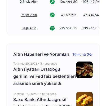
2.5'luk Altın
106.444,80
108.142,06
Reşat Altın
42.577,92
43.416,64
Beşli Altın
215.550,72
219.746,80
Altın Haberleri ve Yorumları
Tümünü Gör
Temmuz 20, 2026 •
3 hafta once
Altın fiyatları Ortadoğu
gerilimi ve Fed faiz beklentileri
arasında sınırlı yükseldi
Temmuz 16, 2026 •
3 hafta once
Saxo Bank: Altında agresif