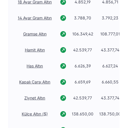
18 Ayar Gram Altın
4.852,19
4.856,71
14 Ayar Gram Altın
3.788,70
3.792,23
Gramse Altın
106.349,42
108.777,01
Hamit Altın
42.539,77
43.377,74
Has Altın
6.626,39
6.627,24
Kapalı Çarşı Altın
6.659,69
6.660,55
Ziynet Altın
42.539,77
43.377,74
Külçe Altın ($)
138.650,00
138.750,00