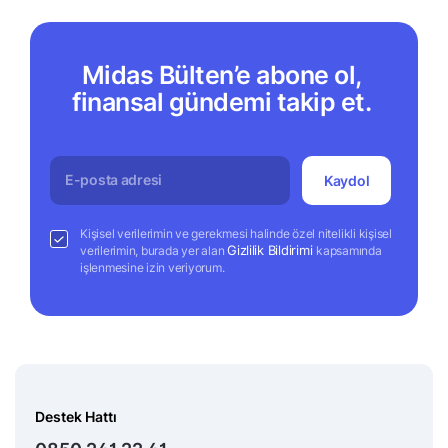
Midas Bülten’e abone ol,
finansal gündemi takip et.
Kaydol
Kişisel verilerimin ve gerekmesi halinde özel nitelikli kişisel
Gizlilik Bildirimi
verilerimin, burada yer alan
kapsamında
işlenmesine izin veriyorum.
Destek Hattı