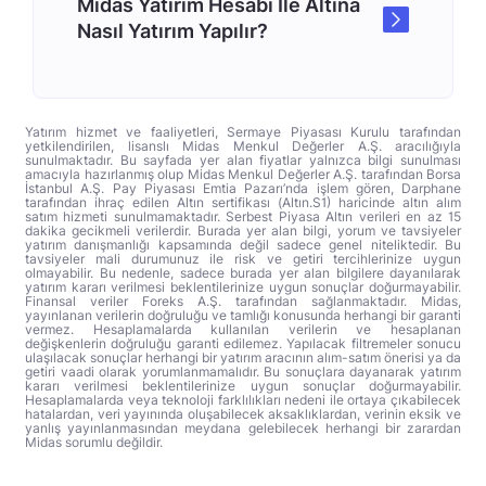
Midas Yatırım Hesabı İle Altına
Nasıl Yatırım Yapılır?
Yatırım hizmet ve faaliyetleri, Sermaye Piyasası Kurulu tarafından
yetkilendirilen, lisanslı Midas Menkul Değerler A.Ş. aracılığıyla
sunulmaktadır. Bu sayfada yer alan fiyatlar yalnızca bilgi sunulması
amacıyla hazırlanmış olup Midas Menkul Değerler A.Ş. tarafından Borsa
İstanbul A.Ş. Pay Piyasası Emtia Pazarı’nda işlem gören, Darphane
tarafından ihraç edilen Altın sertifikası (Altın.S1) haricinde altın alım
satım hizmeti sunulmamaktadır. Serbest Piyasa Altın verileri en az 15
dakika gecikmeli verilerdir. Burada yer alan bilgi, yorum ve tavsiyeler
yatırım danışmanlığı kapsamında değil sadece genel niteliktedir. Bu
tavsiyeler mali durumunuz ile risk ve getiri tercihlerinize uygun
olmayabilir. Bu nedenle, sadece burada yer alan bilgilere dayanılarak
yatırım kararı verilmesi beklentilerinize uygun sonuçlar doğurmayabilir.
Finansal veriler Foreks A.Ş. tarafından sağlanmaktadır. Midas,
yayınlanan verilerin doğruluğu ve tamlığı konusunda herhangi bir garanti
vermez. Hesaplamalarda kullanılan verilerin ve hesaplanan
değişkenlerin doğruluğu garanti edilemez. Yapılacak filtremeler sonucu
ulaşılacak sonuçlar herhangi bir yatırım aracının alım-satım önerisi ya da
getiri vaadi olarak yorumlanmamalıdır. Bu sonuçlara dayanarak yatırım
kararı verilmesi beklentilerinize uygun sonuçlar doğurmayabilir.
Hesaplamalarda veya teknoloji farklılıkları nedeni ile ortaya çıkabilecek
hatalardan, veri yayınında oluşabilecek aksaklıklardan, verinin eksik ve
yanlış yayınlanmasından meydana gelebilecek herhangi bir zarardan
Midas sorumlu değildir.