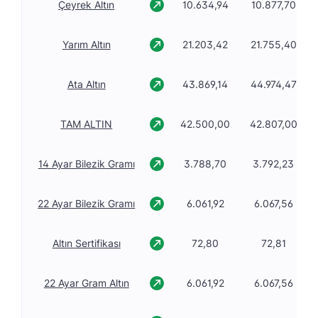
Çeyrek Altın
10.634,94
10.877,70
Yarım Altın
21.203,42
21.755,40
Ata Altın
43.869,14
44.974,47
TAM ALTIN
42.500,00
42.807,00
14 Ayar Bilezik Gramı
3.788,70
3.792,23
22 Ayar Bilezik Gramı
6.061,92
6.067,56
Altın Sertifikası
72,80
72,81
22 Ayar Gram Altın
6.061,92
6.067,56