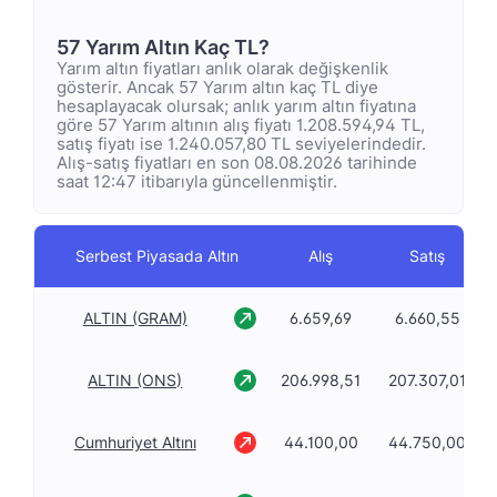
57 Yarım Altın Kaç TL?
Yarım altın fiyatları anlık olarak değişkenlik
gösterir. Ancak 57 Yarım altın kaç TL diye
hesaplayacak olursak; anlık yarım altın fiyatına
göre 57 Yarım altının alış fiyatı 1.208.594,94 TL,
satış fiyatı ise 1.240.057,80 TL seviyelerindedir.
Alış-satış fiyatları en son 08.08.2026 tarihinde
saat 12:47 itibarıyla güncellenmiştir.
Serbest Piyasada Altın
Alış
Satış
ALTIN (GRAM)
6.659,69
6.660,55
ALTIN (ONS)
206.998,51
207.307,01
Cumhuriyet Altını
44.100,00
44.750,00