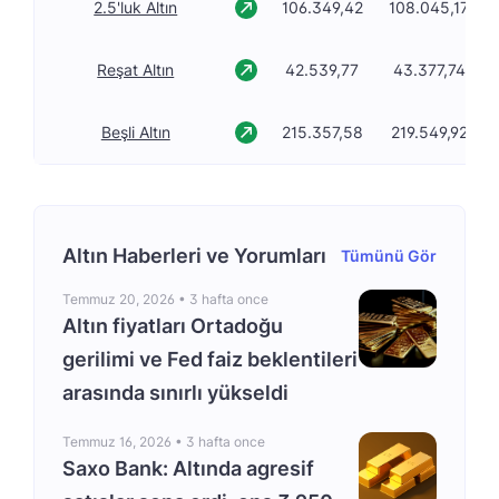
2.5'luk Altın
106.349,42
108.045,17
Reşat Altın
42.539,77
43.377,74
Beşli Altın
215.357,58
219.549,92
Altın Haberleri ve Yorumları
Tümünü Gör
Temmuz 20, 2026 •
3 hafta once
Altın fiyatları Ortadoğu
gerilimi ve Fed faiz beklentileri
arasında sınırlı yükseldi
Temmuz 16, 2026 •
3 hafta once
Saxo Bank: Altında agresif