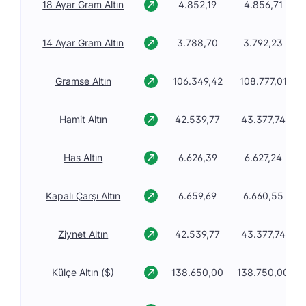
18 Ayar Gram Altın
4.852,19
4.856,71
14 Ayar Gram Altın
3.788,70
3.792,23
Gramse Altın
106.349,42
108.777,01
Hamit Altın
42.539,77
43.377,74
Has Altın
6.626,39
6.627,24
Kapalı Çarşı Altın
6.659,69
6.660,55
Ziynet Altın
42.539,77
43.377,74
Külçe Altın ($)
138.650,00
138.750,00