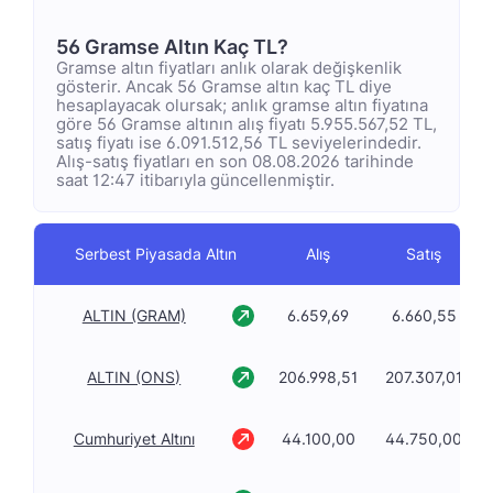
56 Gramse Altın Kaç TL?
Gramse altın fiyatları anlık olarak değişkenlik
gösterir. Ancak 56 Gramse altın kaç TL diye
hesaplayacak olursak; anlık gramse altın fiyatına
göre 56 Gramse altının alış fiyatı 5.955.567,52 TL,
satış fiyatı ise 6.091.512,56 TL seviyelerindedir.
Alış-satış fiyatları en son 08.08.2026 tarihinde
saat 12:47 itibarıyla güncellenmiştir.
Serbest Piyasada Altın
Alış
Satış
ALTIN (GRAM)
6.659,69
6.660,55
ALTIN (ONS)
206.998,51
207.307,01
Cumhuriyet Altını
44.100,00
44.750,00