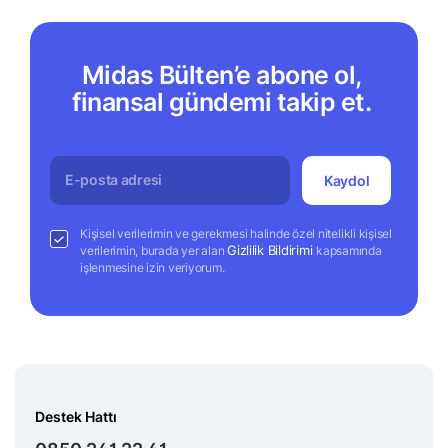
Midas Bülten’e abone ol,
finansal gündemi takip et.
Kaydol
Kişisel verilerimin ve gerekmesi halinde özel nitelikli kişisel
Gizlilik Bildirimi
verilerimin, burada yer alan
kapsamında
işlenmesine izin veriyorum.
Destek Hattı