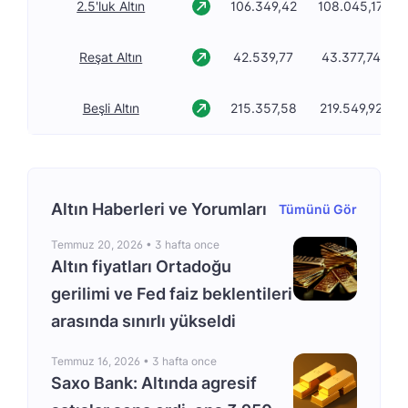
2.5'luk Altın
106.349,42
108.045,17
Reşat Altın
42.539,77
43.377,74
Beşli Altın
215.357,58
219.549,92
Altın Haberleri ve Yorumları
Tümünü Gör
Temmuz 20, 2026 •
3 hafta once
Altın fiyatları Ortadoğu
gerilimi ve Fed faiz beklentileri
arasında sınırlı yükseldi
Temmuz 16, 2026 •
3 hafta once
Saxo Bank: Altında agresif