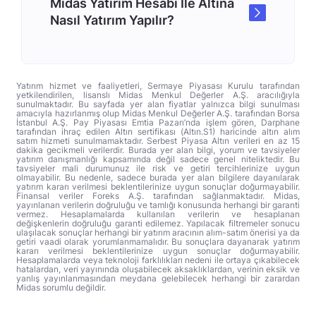
Midas Yatırım Hesabı İle Altına
Nasıl Yatırım Yapılır?
Yatırım hizmet ve faaliyetleri, Sermaye Piyasası Kurulu tarafından
yetkilendirilen, lisanslı Midas Menkul Değerler A.Ş. aracılığıyla
sunulmaktadır. Bu sayfada yer alan fiyatlar yalnızca bilgi sunulması
amacıyla hazırlanmış olup Midas Menkul Değerler A.Ş. tarafından Borsa
İstanbul A.Ş. Pay Piyasası Emtia Pazarı’nda işlem gören, Darphane
tarafından ihraç edilen Altın sertifikası (Altın.S1) haricinde altın alım
satım hizmeti sunulmamaktadır. Serbest Piyasa Altın verileri en az 15
dakika gecikmeli verilerdir. Burada yer alan bilgi, yorum ve tavsiyeler
yatırım danışmanlığı kapsamında değil sadece genel niteliktedir. Bu
tavsiyeler mali durumunuz ile risk ve getiri tercihlerinize uygun
olmayabilir. Bu nedenle, sadece burada yer alan bilgilere dayanılarak
yatırım kararı verilmesi beklentilerinize uygun sonuçlar doğurmayabilir.
Finansal veriler Foreks A.Ş. tarafından sağlanmaktadır. Midas,
yayınlanan verilerin doğruluğu ve tamlığı konusunda herhangi bir garanti
vermez. Hesaplamalarda kullanılan verilerin ve hesaplanan
değişkenlerin doğruluğu garanti edilemez. Yapılacak filtremeler sonucu
ulaşılacak sonuçlar herhangi bir yatırım aracının alım-satım önerisi ya da
getiri vaadi olarak yorumlanmamalıdır. Bu sonuçlara dayanarak yatırım
kararı verilmesi beklentilerinize uygun sonuçlar doğurmayabilir.
Hesaplamalarda veya teknoloji farklılıkları nedeni ile ortaya çıkabilecek
hatalardan, veri yayınında oluşabilecek aksaklıklardan, verinin eksik ve
yanlış yayınlanmasından meydana gelebilecek herhangi bir zarardan
Midas sorumlu değildir.