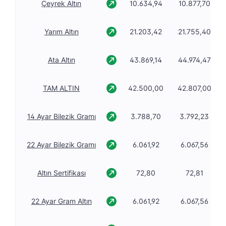
Çeyrek Altın
10.634,94
10.877,70
Yarım Altın
21.203,42
21.755,40
Ata Altın
43.869,14
44.974,47
TAM ALTIN
42.500,00
42.807,00
14 Ayar Bilezik Gramı
3.788,70
3.792,23
22 Ayar Bilezik Gramı
6.061,92
6.067,56
Altın Sertifikası
72,80
72,81
22 Ayar Gram Altın
6.061,92
6.067,56