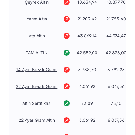
Çeyrek Altın
10.634,94
10.877,70
Yarım Altın
21.203,42
21.755,40
Ata Altın
43.869,14
44.974,47
TAM ALTIN
42.559,00
42.878,00
14 Ayar Bilezik Gramı
3.788,70
3.792,23
22 Ayar Bilezik Gramı
6.061,92
6.067,56
Altın Sertifikası
73,09
73,10
22 Ayar Gram Altın
6.061,92
6.067,56