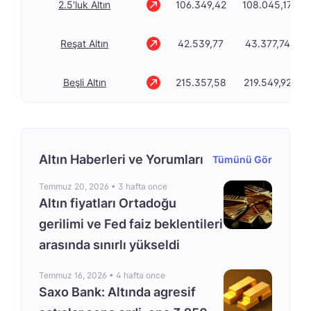
2.5'luk Altın
106.349,42
108.045,17
Reşat Altın
42.539,77
43.377,74
Beşli Altın
215.357,58
219.549,92
Altın Haberleri ve Yorumları
Tümünü Gör
Temmuz 20, 2026 •
3 hafta once
Altın fiyatları Ortadoğu
gerilimi ve Fed faiz beklentileri
arasında sınırlı yükseldi
Temmuz 16, 2026 •
4 hafta once
Saxo Bank: Altında agresif