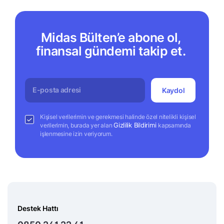
Midas Bülten’e abone ol,
finansal gündemi takip et.
Kaydol
Kişisel verilerimin ve gerekmesi halinde özel nitelikli kişisel
Gizlilik Bildirimi
verilerimin, burada yer alan
kapsamında
işlenmesine izin veriyorum.
Destek Hattı