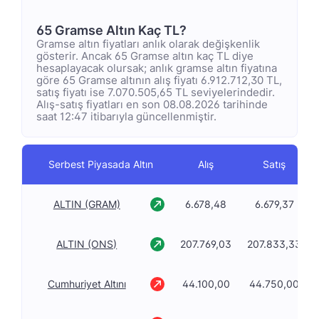
65 Gramse Altın Kaç TL?
Gramse altın fiyatları anlık olarak değişkenlik
gösterir. Ancak 65 Gramse altın kaç TL diye
hesaplayacak olursak; anlık gramse altın fiyatına
göre 65 Gramse altının alış fiyatı 6.912.712,30 TL,
satış fiyatı ise 7.070.505,65 TL seviyelerindedir.
Alış-satış fiyatları en son 08.08.2026 tarihinde
saat 12:47 itibarıyla güncellenmiştir.
Serbest Piyasada Altın
Alış
Satış
ALTIN (GRAM)
6.678,48
6.679,37
ALTIN (ONS)
207.769,03
207.833,33
Cumhuriyet Altını
44.100,00
44.750,00