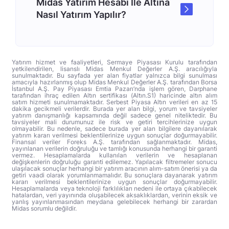
Midas Yatırım Hesabı İle Altına
Nasıl Yatırım Yapılır?
Yatırım hizmet ve faaliyetleri, Sermaye Piyasası Kurulu tarafından
yetkilendirilen, lisanslı Midas Menkul Değerler A.Ş. aracılığıyla
sunulmaktadır. Bu sayfada yer alan fiyatlar yalnızca bilgi sunulması
amacıyla hazırlanmış olup Midas Menkul Değerler A.Ş. tarafından Borsa
İstanbul A.Ş. Pay Piyasası Emtia Pazarı’nda işlem gören, Darphane
tarafından ihraç edilen Altın sertifikası (Altın.S1) haricinde altın alım
satım hizmeti sunulmamaktadır. Serbest Piyasa Altın verileri en az 15
dakika gecikmeli verilerdir. Burada yer alan bilgi, yorum ve tavsiyeler
yatırım danışmanlığı kapsamında değil sadece genel niteliktedir. Bu
tavsiyeler mali durumunuz ile risk ve getiri tercihlerinize uygun
olmayabilir. Bu nedenle, sadece burada yer alan bilgilere dayanılarak
yatırım kararı verilmesi beklentilerinize uygun sonuçlar doğurmayabilir.
Finansal veriler Foreks A.Ş. tarafından sağlanmaktadır. Midas,
yayınlanan verilerin doğruluğu ve tamlığı konusunda herhangi bir garanti
vermez. Hesaplamalarda kullanılan verilerin ve hesaplanan
değişkenlerin doğruluğu garanti edilemez. Yapılacak filtremeler sonucu
ulaşılacak sonuçlar herhangi bir yatırım aracının alım-satım önerisi ya da
getiri vaadi olarak yorumlanmamalıdır. Bu sonuçlara dayanarak yatırım
kararı verilmesi beklentilerinize uygun sonuçlar doğurmayabilir.
Hesaplamalarda veya teknoloji farklılıkları nedeni ile ortaya çıkabilecek
hatalardan, veri yayınında oluşabilecek aksaklıklardan, verinin eksik ve
yanlış yayınlanmasından meydana gelebilecek herhangi bir zarardan
Midas sorumlu değildir.