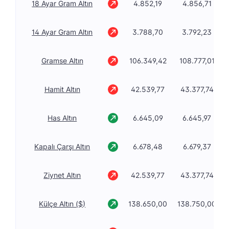
18 Ayar Gram Altın
4.852,19
4.856,71
14 Ayar Gram Altın
3.788,70
3.792,23
Gramse Altın
106.349,42
108.777,01
Hamit Altın
42.539,77
43.377,74
Has Altın
6.645,09
6.645,97
Kapalı Çarşı Altın
6.678,48
6.679,37
Ziynet Altın
42.539,77
43.377,74
Külçe Altın ($)
138.650,00
138.750,00