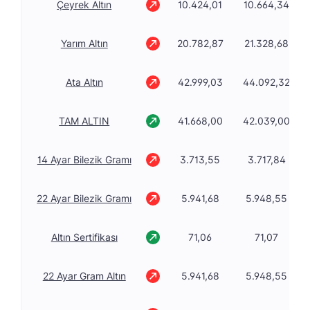
Çeyrek Altın
10.424,01
10.664,34
Yarım Altın
20.782,87
21.328,68
Ata Altın
42.999,03
44.092,32
TAM ALTIN
41.668,00
42.039,00
14 Ayar Bilezik Gramı
3.713,55
3.717,84
22 Ayar Bilezik Gramı
5.941,68
5.948,55
Altın Sertifikası
71,06
71,07
22 Ayar Gram Altın
5.941,68
5.948,55