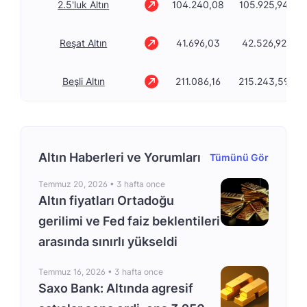
2.5'luk Altın
104.240,08
105.925,94
Reşat Altın
41.696,03
42.526,92
Beşli Altın
211.086,16
215.243,59
Altın Haberleri ve Yorumları
Tümünü Gör
Temmuz 20, 2026 •
3 hafta once
Altın fiyatları Ortadoğu
gerilimi ve Fed faiz beklentileri
arasında sınırlı yükseldi
Temmuz 16, 2026 •
3 hafta once
Saxo Bank: Altında agresif