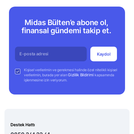
Midas Bülten’e abone ol,
finansal gündemi takip et.
Kaydol
Kişisel verilerimin ve gerekmesi halinde özel nitelikli kişisel
Gizlilik Bildirimi
verilerimin, burada yer alan
kapsamında
işlenmesine izin veriyorum.
Destek Hattı