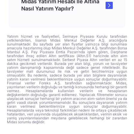
Midas Yatırım Hesabı İle Altına
Nasıl Yatırım Yapılır?
Yatırım hizmet ve faaliyetleri, Sermaye Piyasası Kurulu tarafından
yetkilendirilen, lisanslı Midas Menkul Değerler A.Ş. aracılığıyla
sunulmaktadır. Bu sayfada yer alan fiyatlar yalnızca bilgi sunulması
amacıyla hazırlanmış olup Midas Menkul Değerler A.Ş. tarafından Borsa
İstanbul A.Ş. Pay Piyasası Emtia Pazarı’nda işlem gören, Darphane
tarafından ihraç edilen Altın sertifikası (Altın.S1) haricinde altın alım
satım hizmeti sunulmamaktadır. Serbest Piyasa Altın verileri en az 15
dakika gecikmeli verilerdir. Burada yer alan bilgi, yorum ve tavsiyeler
yatırım danışmanlığı kapsamında değil sadece genel niteliktedir. Bu
tavsiyeler mali durumunuz ile risk ve getiri tercihlerinize uygun
olmayabilir. Bu nedenle, sadece burada yer alan bilgilere dayanılarak
yatırım kararı verilmesi beklentilerinize uygun sonuçlar doğurmayabilir.
Finansal veriler Foreks A.Ş. tarafından sağlanmaktadır. Midas,
yayınlanan verilerin doğruluğu ve tamlığı konusunda herhangi bir garanti
vermez. Hesaplamalarda kullanılan verilerin ve hesaplanan
değişkenlerin doğruluğu garanti edilemez. Yapılacak filtremeler sonucu
ulaşılacak sonuçlar herhangi bir yatırım aracının alım-satım önerisi ya da
getiri vaadi olarak yorumlanmamalıdır. Bu sonuçlara dayanarak yatırım
kararı verilmesi beklentilerinize uygun sonuçlar doğurmayabilir.
Hesaplamalarda veya teknoloji farklılıkları nedeni ile ortaya çıkabilecek
hatalardan, veri yayınında oluşabilecek aksaklıklardan, verinin eksik ve
yanlış yayınlanmasından meydana gelebilecek herhangi bir zarardan
Midas sorumlu değildir.