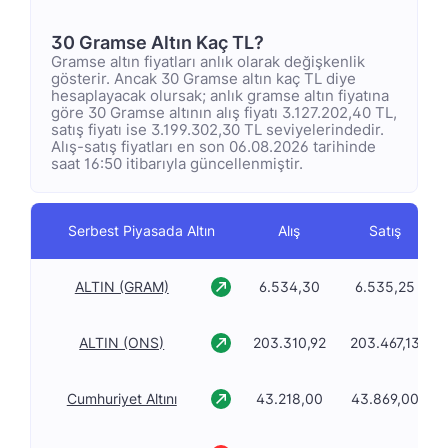
30 Gramse Altın Kaç TL?
Gramse altın fiyatları anlık olarak değişkenlik
gösterir. Ancak 30 Gramse altın kaç TL diye
hesaplayacak olursak; anlık gramse altın fiyatına
göre 30 Gramse altının alış fiyatı 3.127.202,40 TL,
satış fiyatı ise 3.199.302,30 TL seviyelerindedir.
Alış-satış fiyatları en son 06.08.2026 tarihinde
saat 16:50 itibarıyla güncellenmiştir.
Serbest Piyasada Altın
Alış
Satış
ALTIN (GRAM)
6.534,30
6.535,25
ALTIN (ONS)
203.310,92
203.467,13
Cumhuriyet Altını
43.218,00
43.869,00