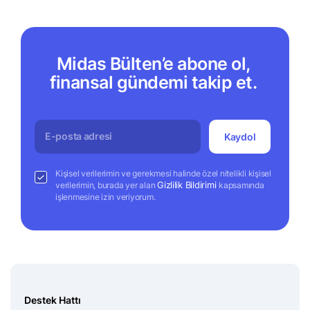
Midas Bülten’e abone ol,
finansal gündemi takip et.
Kaydol
Kişisel verilerimin ve gerekmesi halinde özel nitelikli kişisel
Gizlilik Bildirimi
verilerimin, burada yer alan
kapsamında
işlenmesine izin veriyorum.
Destek Hattı