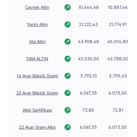
Çeyrek Altın
10.644,48
10.887,46
Yarım Altın
21.222,43
21.774,91
Ata Altın
43.908,48
45.014,80
TAM ALTIN
42.520,00
42.788,00
14 Ayar Bilezik Gramı
3.792,10
3.795,63
22 Ayar Bilezik Gramı
6.067,35
6.073,00
Altın Sertifikası
72,80
72,81
22 Ayar Gram Altın
6.067,35
6.073,00