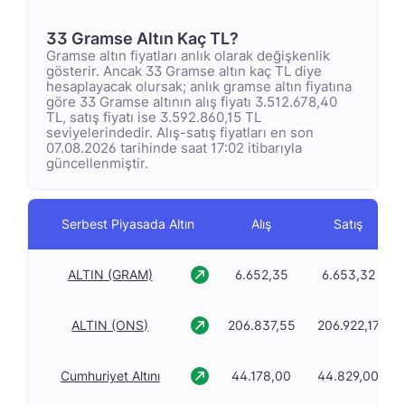
33 Gramse Altın Kaç TL?
Gramse altın fiyatları anlık olarak değişkenlik
gösterir. Ancak 33 Gramse altın kaç TL diye
hesaplayacak olursak; anlık gramse altın fiyatına
göre 33 Gramse altının alış fiyatı 3.512.678,40
TL, satış fiyatı ise 3.592.860,15 TL
seviyelerindedir. Alış-satış fiyatları en son
07.08.2026 tarihinde saat 17:02 itibarıyla
güncellenmiştir.
Serbest Piyasada Altın
Alış
Satış
ALTIN (GRAM)
6.652,35
6.653,32
ALTIN (ONS)
206.837,55
206.922,17
Cumhuriyet Altını
44.178,00
44.829,00