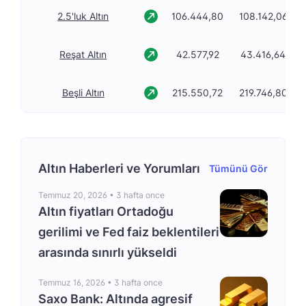
2.5'luk Altın
106.444,80
108.142,06
Reşat Altın
42.577,92
43.416,64
Beşli Altın
215.550,72
219.746,80
Altın Haberleri ve Yorumları
Tümünü Gör
Temmuz 20, 2026 •
3 hafta once
Altın fiyatları Ortadoğu
gerilimi ve Fed faiz beklentileri
arasında sınırlı yükseldi
Temmuz 16, 2026 •
3 hafta once
Saxo Bank: Altında agresif