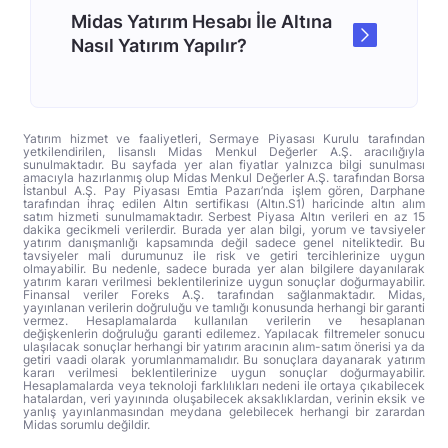
Midas Yatırım Hesabı İle Altına
Nasıl Yatırım Yapılır?
Yatırım hizmet ve faaliyetleri, Sermaye Piyasası Kurulu tarafından
yetkilendirilen, lisanslı Midas Menkul Değerler A.Ş. aracılığıyla
sunulmaktadır. Bu sayfada yer alan fiyatlar yalnızca bilgi sunulması
amacıyla hazırlanmış olup Midas Menkul Değerler A.Ş. tarafından Borsa
İstanbul A.Ş. Pay Piyasası Emtia Pazarı’nda işlem gören, Darphane
tarafından ihraç edilen Altın sertifikası (Altın.S1) haricinde altın alım
satım hizmeti sunulmamaktadır. Serbest Piyasa Altın verileri en az 15
dakika gecikmeli verilerdir. Burada yer alan bilgi, yorum ve tavsiyeler
yatırım danışmanlığı kapsamında değil sadece genel niteliktedir. Bu
tavsiyeler mali durumunuz ile risk ve getiri tercihlerinize uygun
olmayabilir. Bu nedenle, sadece burada yer alan bilgilere dayanılarak
yatırım kararı verilmesi beklentilerinize uygun sonuçlar doğurmayabilir.
Finansal veriler Foreks A.Ş. tarafından sağlanmaktadır. Midas,
yayınlanan verilerin doğruluğu ve tamlığı konusunda herhangi bir garanti
vermez. Hesaplamalarda kullanılan verilerin ve hesaplanan
değişkenlerin doğruluğu garanti edilemez. Yapılacak filtremeler sonucu
ulaşılacak sonuçlar herhangi bir yatırım aracının alım-satım önerisi ya da
getiri vaadi olarak yorumlanmamalıdır. Bu sonuçlara dayanarak yatırım
kararı verilmesi beklentilerinize uygun sonuçlar doğurmayabilir.
Hesaplamalarda veya teknoloji farklılıkları nedeni ile ortaya çıkabilecek
hatalardan, veri yayınında oluşabilecek aksaklıklardan, verinin eksik ve
yanlış yayınlanmasından meydana gelebilecek herhangi bir zarardan
Midas sorumlu değildir.