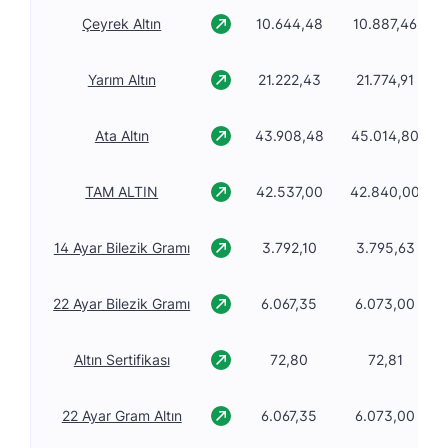
Çeyrek Altın
10.644,48
10.887,46
Yarım Altın
21.222,43
21.774,91
Ata Altın
43.908,48
45.014,80
TAM ALTIN
42.537,00
42.840,00
14 Ayar Bilezik Gramı
3.792,10
3.795,63
22 Ayar Bilezik Gramı
6.067,35
6.073,00
Altın Sertifikası
72,80
72,81
22 Ayar Gram Altın
6.067,35
6.073,00