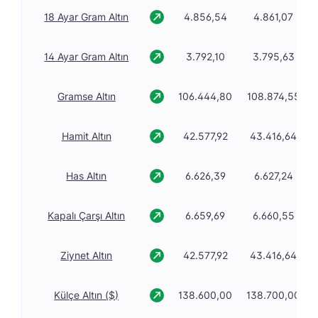
18 Ayar Gram Altın
4.856,54
4.861,07
14 Ayar Gram Altın
3.792,10
3.795,63
Gramse Altın
106.444,80
108.874,55
Hamit Altın
42.577,92
43.416,64
Has Altın
6.626,39
6.627,24
Kapalı Çarşı Altın
6.659,69
6.660,55
Ziynet Altın
42.577,92
43.416,64
Külçe Altın ($)
138.600,00
138.700,00