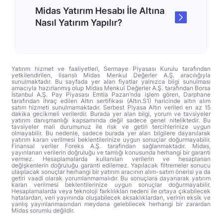
Midas Yatırım Hesabı İle Altına
Nasıl Yatırım Yapılır?
Yatırım hizmet ve faaliyetleri, Sermaye Piyasası Kurulu tarafından
yetkilendirilen, lisanslı Midas Menkul Değerler A.Ş. aracılığıyla
sunulmaktadır. Bu sayfada yer alan fiyatlar yalnızca bilgi sunulması
amacıyla hazırlanmış olup Midas Menkul Değerler A.Ş. tarafından Borsa
İstanbul A.Ş. Pay Piyasası Emtia Pazarı’nda işlem gören, Darphane
tarafından ihraç edilen Altın sertifikası (Altın.S1) haricinde altın alım
satım hizmeti sunulmamaktadır. Serbest Piyasa Altın verileri en az 15
dakika gecikmeli verilerdir. Burada yer alan bilgi, yorum ve tavsiyeler
yatırım danışmanlığı kapsamında değil sadece genel niteliktedir. Bu
tavsiyeler mali durumunuz ile risk ve getiri tercihlerinize uygun
olmayabilir. Bu nedenle, sadece burada yer alan bilgilere dayanılarak
yatırım kararı verilmesi beklentilerinize uygun sonuçlar doğurmayabilir.
Finansal veriler Foreks A.Ş. tarafından sağlanmaktadır. Midas,
yayınlanan verilerin doğruluğu ve tamlığı konusunda herhangi bir garanti
vermez. Hesaplamalarda kullanılan verilerin ve hesaplanan
değişkenlerin doğruluğu garanti edilemez. Yapılacak filtremeler sonucu
ulaşılacak sonuçlar herhangi bir yatırım aracının alım-satım önerisi ya da
getiri vaadi olarak yorumlanmamalıdır. Bu sonuçlara dayanarak yatırım
kararı verilmesi beklentilerinize uygun sonuçlar doğurmayabilir.
Hesaplamalarda veya teknoloji farklılıkları nedeni ile ortaya çıkabilecek
hatalardan, veri yayınında oluşabilecek aksaklıklardan, verinin eksik ve
yanlış yayınlanmasından meydana gelebilecek herhangi bir zarardan
Midas sorumlu değildir.