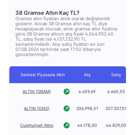
38 Gramse Altın Kaç TL?
Gramse altın fiyatları anlık olarak değişkenlik
gösterir. Ancak 38 Gramse altın kaç TL diye
hesaplayacak olursak; anlık gramse altın fiyatına
göre 38 Gramse altının alış fiyatı 4.044.902,40
TL, satış fiyatı ise 4.137.232,90 TL
seviyelerindedir. Alış-satış fiyatları en son
07.08.2026 tarihinde saat 17:02 itibarıyla
güncellenmiştir.
Serbest Piyasada Altın
Alış
Satış
ALTIN (GRAM)
6.659,69
6.660,55
ALTIN (ONS)
206.998,51
207.307,01
Cumhuriyet Altını
44.178,00
44.829,00