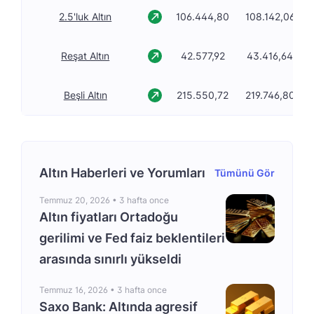
2.5'luk Altın
106.444,80
108.142,06
Reşat Altın
42.577,92
43.416,64
Beşli Altın
215.550,72
219.746,80
Altın Haberleri ve Yorumları
Tümünü Gör
Temmuz 20, 2026 •
3 hafta once
Altın fiyatları Ortadoğu
gerilimi ve Fed faiz beklentileri
arasında sınırlı yükseldi
Temmuz 16, 2026 •
3 hafta once
Saxo Bank: Altında agresif