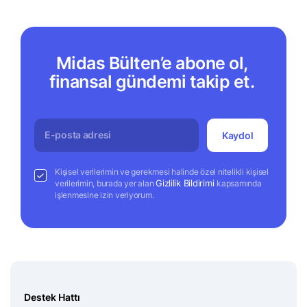
Midas Bülten’e abone ol,
finansal gündemi takip et.
Kaydol
Kişisel verilerimin ve gerekmesi halinde özel nitelikli kişisel
Gizlilik Bildirimi
verilerimin, burada yer alan
kapsamında
işlenmesine izin veriyorum.
Destek Hattı