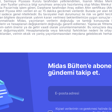
ri, Sermaye Piyasası Kurulu tarafından yetkilendirilen, lisanslı Midas Menk
alan fiyatlar yalnızca bilgi sunulması amacıyla hazırlanmış olup Midas Menkul
a Pazarı’nda işlem gören, Darphane tarafından ihraç edilen Altın sertifikası (Altı
t Piyasa Altın verileri en az 15 dakika gecikmeli verilerdir. Burada yer alan bi
sadece genel niteliktedir. Bu tavsiyeler mali durumunuz ile risk ve getiri terci
 bilgilere dayanılarak yatırım kararı verilmesi beklentilerinize uygun sonuçlar 
anmaktadır. Midas, yayınlanan verilerin doğruluğu ve tamlığı konusunda 
lerin ve hesaplanan değişkenlerin doğruluğu garanti edilemez. Yapılacak filtrem
alım-satım önerisi ya da getiri vaadi olarak yorumlanmamalıdır. Bu sonuçlara day
r doğurmayabilir. Hesaplamalarda veya teknoloji farklılıkları nedeni ile orta
ıklardan, verinin eksik ve yanlış yayınlanmasından meydana gelebilecek herha
Midas Bülten’e abone 
gündemi takip et.
Kişisel verilerimin ve gerekmesi halinde özel