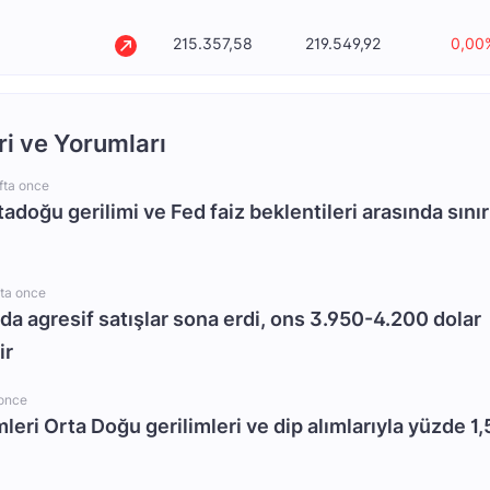
215.357,58
219.549,92
0,00
ri ve Yorumları
fta once
rtadoğu gerilimi ve Fed faiz beklentileri arasında sınır
fta once
da agresif satışlar sona erdi, ons 3.950-4.200 dolar
ir
 once
mleri Orta Doğu gerilimleri ve dip alımlarıyla yüzde 1,