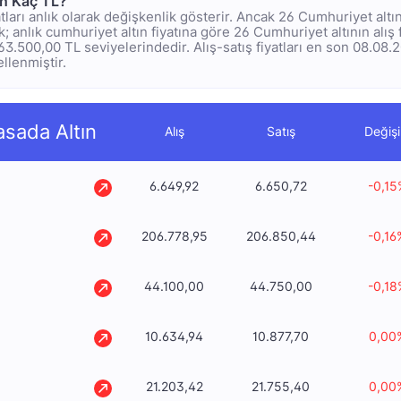
ın Kaç TL?
tları anlık olarak değişkenlik gösterir. Ancak 26 Cumhuriyet altı
 anlık cumhuriyet altın fiyatına göre 26 Cumhuriyet altının alış 
1.163.500,00 TL seviyelerindedir. Alış-satış fiyatları en son 08.08.
ellenmiştir.
asada Altın
Alış
Satış
Değiş
6.649,92
6.650,72
-0,15
206.778,95
206.850,44
-0,16
44.100,00
44.750,00
-0,18
10.634,94
10.877,70
0,00
21.203,42
21.755,40
0,00