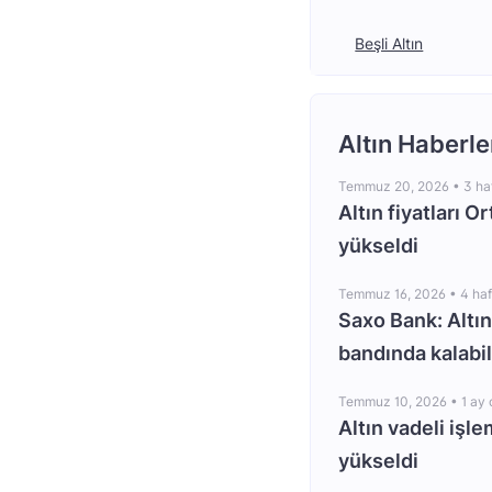
Beşli Altın
Altın Haberle
Temmuz 20, 2026 •
3 ha
Altın fiyatları O
yükseldi
Temmuz 16, 2026 •
4 ha
Saxo Bank: Altın
bandında kalabil
Temmuz 10, 2026 •
1 ay
Altın vadeli işle
yükseldi