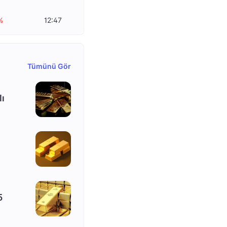
%
12:47
Tümünü Gör
lı
5