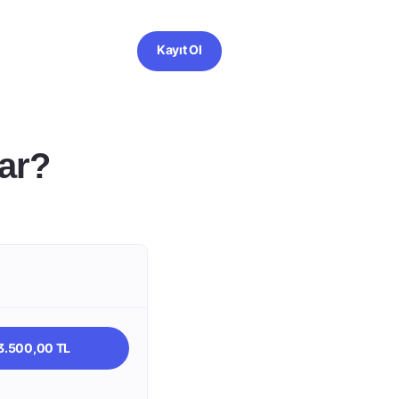
Kayıt Ol
ar?
63.500,00 TL