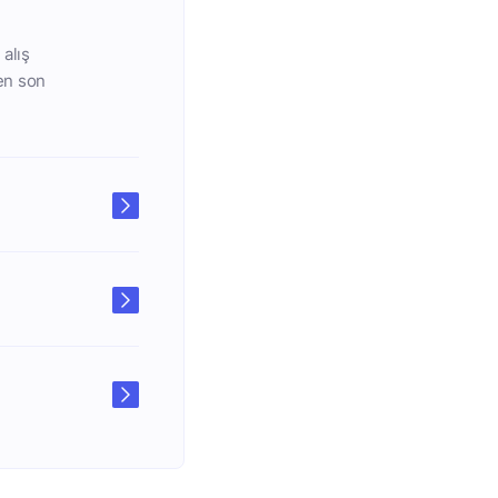
alış
 en son