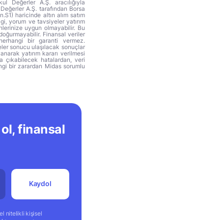
ul Değerler A.Ş. aracılığıyla
 Değerler A.Ş. tarafından Borsa
n.S1) haricinde altın alım satım
lgi, yorum ve tavsiyeler yatırım
hlerinize uygun olmayabilir. Bu
doğurmayabilir. Finansal veriler
herhangi bir garanti vermez.
eler sonucu ulaşılacak sonuçlar
anarak yatırım kararı verilmesi
ya çıkabilecek hatalardan, veri
ngi bir zarardan Midas sorumlu
ol, finansal
Kaydol
 nitelikli kişisel