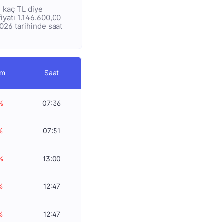
n kaç TL diye
fiyatı 1.146.600,00
2026 tarihinde saat
im
Saat
%
07:36
%
07:51
%
13:00
%
12:47
%
12:47