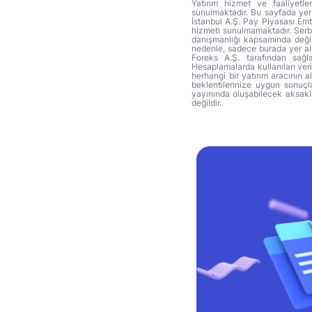
Yatırım hizmet ve faaliyetle
sunulmaktadır. Bu sayfada yer 
İstanbul A.Ş. Pay Piyasası Emti
hizmeti sunulmamaktadır. Serbes
danışmanlığı kapsamında değil 
nedenle, sadece burada yer alan
Foreks A.Ş. tarafından sağl
Hesaplamalarda kullanılan veri
herhangi bir yatırım aracının 
beklentilerinize uygun sonuçla
yayınında oluşabilecek aksakl
değildir.