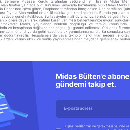
ri, Sermaye Piyasası Kurulu tarafından yetkilendirilen, lisanslı Midas Menk
alan fiyatlar yalnızca bilgi sunulması amacıyla hazırlanmış olup Midas Menkul
a Pazarı’nda işlem gören, Darphane tarafından ihraç edilen Altın sertifikası (Altı
t Piyasa Altın verileri en az 15 dakika gecikmeli verilerdir. Burada yer alan bi
sadece genel niteliktedir. Bu tavsiyeler mali durumunuz ile risk ve getiri terci
 bilgilere dayanılarak yatırım kararı verilmesi beklentilerinize uygun sonuçlar 
anmaktadır. Midas, yayınlanan verilerin doğruluğu ve tamlığı konusunda 
lerin ve hesaplanan değişkenlerin doğruluğu garanti edilemez. Yapılacak filtrem
alım-satım önerisi ya da getiri vaadi olarak yorumlanmamalıdır. Bu sonuçlara day
r doğurmayabilir. Hesaplamalarda veya teknoloji farklılıkları nedeni ile orta
ıklardan, verinin eksik ve yanlış yayınlanmasından meydana gelebilecek herha
Midas Bülten’e abone 
gündemi takip et.
Kişisel verilerimin ve gerekmesi halinde özel