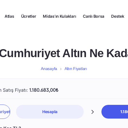
Atlas
Ücretler
Midas’ın Kulakları
Canlı Borsa
Destek
 Cumhuriyet Altın Ne Kad
Anasayfa
Altın Fiyatları
 Satış Fiyatı:
1.180.683,00₺
Hesapla
1.1