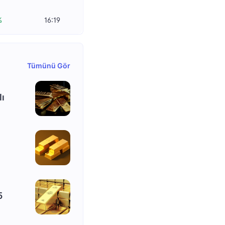
%
16:19
Tümünü Gör
lı
5