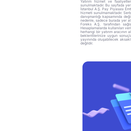
Yatırım hizmet ve faaliyetle
sunulmaktadır. Bu sayfada yer 
İstanbul A.Ş. Pay Piyasası Emti
hizmeti sunulmamaktadır. Serbes
danışmanlığı kapsamında değil 
nedenle, sadece burada yer alan
Foreks A.Ş. tarafından sağl
Hesaplamalarda kullanılan veri
herhangi bir yatırım aracının 
beklentilerinize uygun sonuçla
yayınında oluşabilecek aksakl
değildir.