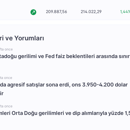
209.887,56
214.022,29
1,44
ri ve Yorumları
fta once
rtadoğu gerilimi ve Fed faiz beklentileri arasında sınır
fta once
da agresif satışlar sona erdi, ons 3.950-4.200 dolar
ir
fta once
mleri Orta Doğu gerilimleri ve dip alımlarıyla yüzde 1,