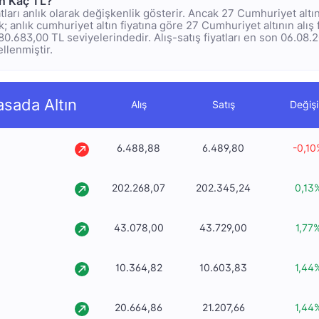
ın Kaç TL?
tları anlık olarak değişkenlik gösterir. Ancak 27 Cumhuriyet altı
 anlık cumhuriyet altın fiyatına göre 27 Cumhuriyet altının alış f
1.180.683,00 TL seviyelerindedir. Alış-satış fiyatları en son 06.08.
ellenmiştir.
asada Altın
Alış
Satış
Değiş
6.488,88
6.489,80
-0,10
202.268,07
202.345,24
0,13
43.078,00
43.729,00
1,77
10.364,82
10.603,83
1,44
20.664,86
21.207,66
1,44