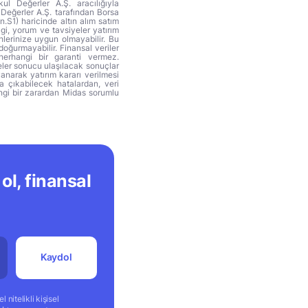
ul Değerler A.Ş. aracılığıyla
 Değerler A.Ş. tarafından Borsa
n.S1) haricinde altın alım satım
lgi, yorum ve tavsiyeler yatırım
hlerinize uygun olmayabilir. Bu
doğurmayabilir. Finansal veriler
herhangi bir garanti vermez.
eler sonucu ulaşılacak sonuçlar
anarak yatırım kararı verilmesi
ya çıkabilecek hatalardan, veri
ngi bir zarardan Midas sorumlu
ol, finansal
Kaydol
 nitelikli kişisel