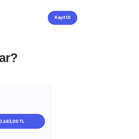
Kayıt Ol
ar?
80.683,00 TL