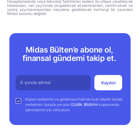
Hesaplamalarda veya teknoloji farklılıkları nedeni ile ortaya çıkabilecek
hatalardan, veri yayınında oluşabilecek aksaklıklardan, verinin eksik ve
yanlış yayınlanmasından meydana gelebilecek herhangi bir zarardan
Midas sorumlu değildir.
Midas Bülten’e abone ol,
finansal gündemi takip et.
Kaydol
Kişisel verilerimin ve gerekmesi halinde özel nitelikli kişisel
Gizlilik Bildirimi
verilerimin, burada yer alan
kapsamında
işlenmesine izin veriyorum.