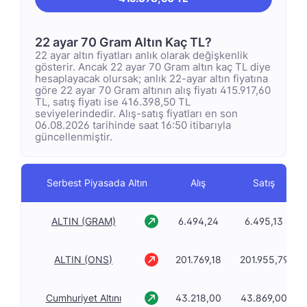
22 ayar 70 Gram Altın Kaç TL?
22 ayar altın fiyatları anlık olarak değişkenlik
gösterir. Ancak 22 ayar 70 Gram altın kaç TL diye
hesaplayacak olursak; anlık 22-ayar altın fiyatına
göre 22 ayar 70 Gram altının alış fiyatı 415.917,60
TL, satış fiyatı ise 416.398,50 TL
seviyelerindedir. Alış-satış fiyatları en son
06.08.2026 tarihinde saat 16:50 itibarıyla
güncellenmiştir.
Serbest Piyasada Altın
Alış
Satış
ALTIN (GRAM)
6.494,24
6.495,13
ALTIN (ONS)
201.769,18
201.955,79
Cumhuriyet Altını
43.218,00
43.869,00