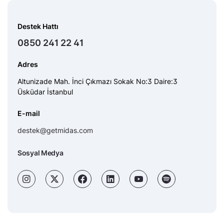
Destek Hattı
0850 241 22 41
Adres
Altunizade Mah. İnci Çıkmazı Sokak No:3 Daire:3
Üsküdar İstanbul
E-mail
destek@getmidas.com
Sosyal Medya