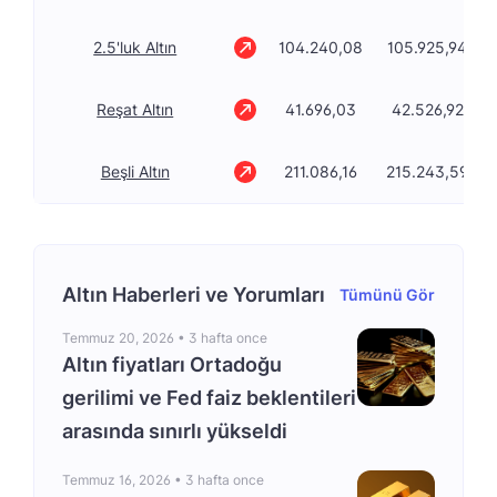
2.5'luk Altın
104.240,08
105.925,94
Reşat Altın
41.696,03
42.526,92
Beşli Altın
211.086,16
215.243,59
Altın Haberleri ve Yorumları
Tümünü Gör
Temmuz 20, 2026 •
3 hafta once
Altın fiyatları Ortadoğu
gerilimi ve Fed faiz beklentileri
arasında sınırlı yükseldi
Temmuz 16, 2026 •
3 hafta once