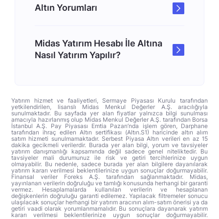
Altın Yorumları
Midas Yatırım Hesabı İle Altına
Nasıl Yatırım Yapılır?
Yatırım hizmet ve faaliyetleri, Sermaye Piyasası Kurulu tarafından
yetkilendirilen, lisanslı Midas Menkul Değerler A.Ş. aracılığıyla
sunulmaktadır. Bu sayfada yer alan fiyatlar yalnızca bilgi sunulması
amacıyla hazırlanmış olup Midas Menkul Değerler A.Ş. tarafından Borsa
İstanbul A.Ş. Pay Piyasası Emtia Pazarı’nda işlem gören, Darphane
tarafından ihraç edilen Altın sertifikası (Altın.S1) haricinde altın alım
satım hizmeti sunulmamaktadır. Serbest Piyasa Altın verileri en az 15
dakika gecikmeli verilerdir. Burada yer alan bilgi, yorum ve tavsiyeler
yatırım danışmanlığı kapsamında değil sadece genel niteliktedir. Bu
tavsiyeler mali durumunuz ile risk ve getiri tercihlerinize uygun
olmayabilir. Bu nedenle, sadece burada yer alan bilgilere dayanılarak
yatırım kararı verilmesi beklentilerinize uygun sonuçlar doğurmayabilir.
Finansal veriler Foreks A.Ş. tarafından sağlanmaktadır. Midas,
yayınlanan verilerin doğruluğu ve tamlığı konusunda herhangi bir garanti
vermez. Hesaplamalarda kullanılan verilerin ve hesaplanan
değişkenlerin doğruluğu garanti edilemez. Yapılacak filtremeler sonucu
ulaşılacak sonuçlar herhangi bir yatırım aracının alım-satım önerisi ya da
getiri vaadi olarak yorumlanmamalıdır. Bu sonuçlara dayanarak yatırım
kararı verilmesi beklentilerinize uygun sonuçlar doğurmayabilir.