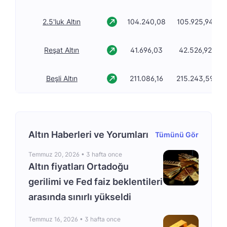
2.5'luk Altın
104.240,08
105.925,94
Reşat Altın
41.696,03
42.526,92
Beşli Altın
211.086,16
215.243,59
Altın Haberleri ve Yorumları
Tümünü Gör
Temmuz 20, 2026 •
3 hafta once
Altın fiyatları Ortadoğu
gerilimi ve Fed faiz beklentileri
arasında sınırlı yükseldi
Temmuz 16, 2026 •
3 hafta once