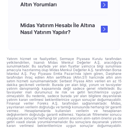
Altın Yorumları
Midas Yatırım Hesabı İle Altına
Nasıl Yatırım Yapılır?
Yatırım hizmet ve faaliyetleri, Sermaye Piyasası Kurulu tarafından
yetkilendirilen, lisanslı Midas Menkul Değerler A.Ş. aracılığıyla
sunulmaktadır. Bu sayfada yer alan fiyatlar yalnızca bilgi sunulması
amacıyla hazırlanmış olup Midas Menkul Değerler A.Ş. tarafından Borsa
İstanbul A.Ş. Pay Piyasası Emtia Pazarı’nda işlem gören, Darphane
tarafından ihraç edilen Altın sertifikası (Altın.S1) haricinde altın alım
satım hizmeti sunulmamaktadır. Serbest Piyasa Altın verileri en az 15
dakika gecikmeli verilerdir. Burada yer alan bilgi, yorum ve tavsiyeler
yatırım danışmanlığı kapsamında değil sadece genel niteliktedir. Bu
tavsiyeler mali durumunuz ile risk ve getiri tercihlerinize uygun
olmayabilir. Bu nedenle, sadece burada yer alan bilgilere dayanılarak
yatırım kararı verilmesi beklentilerinize uygun sonuçlar doğurmayabilir.
Finansal veriler Foreks A.Ş. tarafından sağlanmaktadır. Midas,
yayınlanan verilerin doğruluğu ve tamlığı konusunda herhangi bir garanti
vermez. Hesaplamalarda kullanılan verilerin ve hesaplanan
değişkenlerin doğruluğu garanti edilemez. Yapılacak filtremeler sonucu
ulaşılacak sonuçlar herhangi bir yatırım aracının alım-satım önerisi ya da
getiri vaadi olarak yorumlanmamalıdır. Bu sonuçlara dayanarak yatırım
kararı verilmesi beklentilerinize uygun sonuçlar doğurmayabilir.