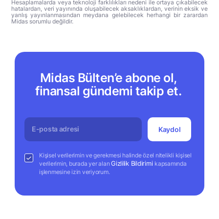
Hesaplamalarda veya teknoloji farklılıkları nedeni ile ortaya çıkabilecek
hatalardan, veri yayınında oluşabilecek aksaklıklardan, verinin eksik ve
yanlış yayınlanmasından meydana gelebilecek herhangi bir zarardan
Midas sorumlu değildir.
Midas Bülten’e abone ol,
finansal gündemi takip et.
Kaydol
Kişisel verilerimin ve gerekmesi halinde özel nitelikli kişisel
Gizlilik Bildirimi
verilerimin, burada yer alan
kapsamında
işlenmesine izin veriyorum.