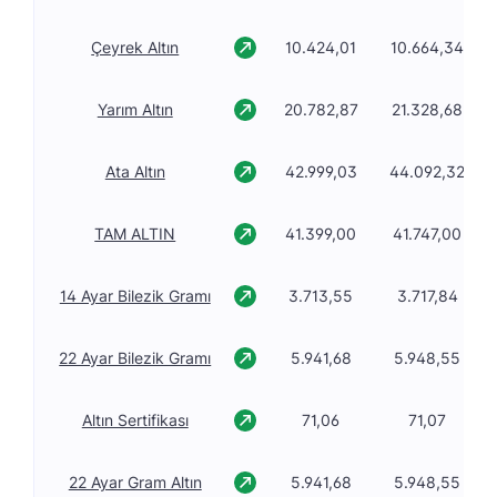
Çeyrek Altın
10.424,01
10.664,34
Yarım Altın
20.782,87
21.328,68
Ata Altın
42.999,03
44.092,32
TAM ALTIN
41.399,00
41.747,00
14 Ayar Bilezik Gramı
3.713,55
3.717,84
22 Ayar Bilezik Gramı
5.941,68
5.948,55
Altın Sertifikası
71,06
71,07
22 Ayar Gram Altın
5.941,68
5.948,55