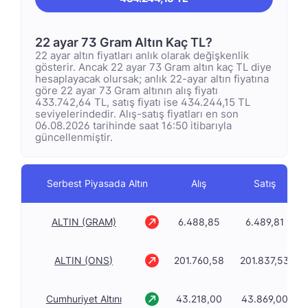
22 ayar 73 Gram Altın Kaç TL?
22 ayar altın fiyatları anlık olarak değişkenlik
gösterir. Ancak 22 ayar 73 Gram altın kaç TL diye
hesaplayacak olursak; anlık 22-ayar altın fiyatına
göre 22 ayar 73 Gram altının alış fiyatı
433.742,64 TL, satış fiyatı ise 434.244,15 TL
seviyelerindedir. Alış-satış fiyatları en son
06.08.2026 tarihinde saat 16:50 itibarıyla
güncellenmiştir.
Serbest Piyasada Altın
Alış
Satış
ALTIN (GRAM)
6.488,85
6.489,81
ALTIN (ONS)
201.760,58
201.837,53
Cumhuriyet Altını
43.218,00
43.869,00