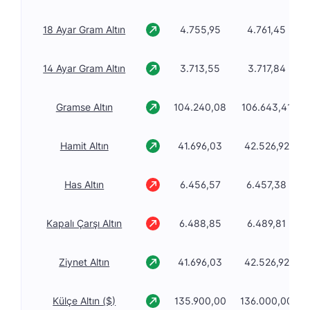
18 Ayar Gram Altın
4.755,95
4.761,45
14 Ayar Gram Altın
3.713,55
3.717,84
Gramse Altın
104.240,08
106.643,41
Hamit Altın
41.696,03
42.526,92
Has Altın
6.456,57
6.457,38
Kapalı Çarşı Altın
6.488,85
6.489,81
Ziynet Altın
41.696,03
42.526,92
Külçe Altın ($)
135.900,00
136.000,00