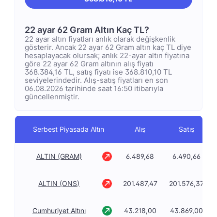
22 ayar 62 Gram Altın Kaç TL?
22 ayar altın fiyatları anlık olarak değişkenlik
gösterir. Ancak 22 ayar 62 Gram altın kaç TL diye
hesaplayacak olursak; anlık 22-ayar altın fiyatına
göre 22 ayar 62 Gram altının alış fiyatı
368.384,16 TL, satış fiyatı ise 368.810,10 TL
seviyelerindedir. Alış-satış fiyatları en son
06.08.2026 tarihinde saat 16:50 itibarıyla
güncellenmiştir.
Serbest Piyasada Altın
Alış
Satış
ALTIN (GRAM)
6.489,68
6.490,66
ALTIN (ONS)
201.487,47
201.576,37
Cumhuriyet Altını
43.218,00
43.869,00