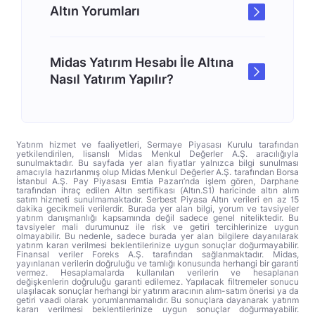
Altın Yorumları
Midas Yatırım Hesabı İle Altına
Nasıl Yatırım Yapılır?
Yatırım hizmet ve faaliyetleri, Sermaye Piyasası Kurulu tarafından
yetkilendirilen, lisanslı Midas Menkul Değerler A.Ş. aracılığıyla
sunulmaktadır. Bu sayfada yer alan fiyatlar yalnızca bilgi sunulması
amacıyla hazırlanmış olup Midas Menkul Değerler A.Ş. tarafından Borsa
İstanbul A.Ş. Pay Piyasası Emtia Pazarı’nda işlem gören, Darphane
tarafından ihraç edilen Altın sertifikası (Altın.S1) haricinde altın alım
satım hizmeti sunulmamaktadır. Serbest Piyasa Altın verileri en az 15
dakika gecikmeli verilerdir. Burada yer alan bilgi, yorum ve tavsiyeler
yatırım danışmanlığı kapsamında değil sadece genel niteliktedir. Bu
tavsiyeler mali durumunuz ile risk ve getiri tercihlerinize uygun
olmayabilir. Bu nedenle, sadece burada yer alan bilgilere dayanılarak
yatırım kararı verilmesi beklentilerinize uygun sonuçlar doğurmayabilir.
Finansal veriler Foreks A.Ş. tarafından sağlanmaktadır. Midas,
yayınlanan verilerin doğruluğu ve tamlığı konusunda herhangi bir garanti
vermez. Hesaplamalarda kullanılan verilerin ve hesaplanan
değişkenlerin doğruluğu garanti edilemez. Yapılacak filtremeler sonucu
ulaşılacak sonuçlar herhangi bir yatırım aracının alım-satım önerisi ya da
getiri vaadi olarak yorumlanmamalıdır. Bu sonuçlara dayanarak yatırım
kararı verilmesi beklentilerinize uygun sonuçlar doğurmayabilir.