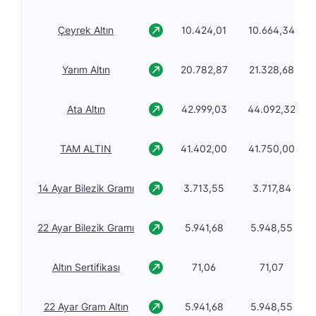
Çeyrek Altın
10.424,01
10.664,34
Yarım Altın
20.782,87
21.328,68
Ata Altın
42.999,03
44.092,32
TAM ALTIN
41.402,00
41.750,00
14 Ayar Bilezik Gramı
3.713,55
3.717,84
22 Ayar Bilezik Gramı
5.941,68
5.948,55
Altın Sertifikası
71,06
71,07
22 Ayar Gram Altın
5.941,68
5.948,55