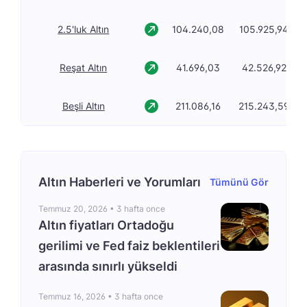
2.5'luk Altın
104.240,08
105.925,94
Reşat Altın
41.696,03
42.526,92
Beşli Altın
211.086,16
215.243,59
Altın Haberleri ve Yorumları
Tümünü Gör
Temmuz 20, 2026 •
3 hafta once
Altın fiyatları Ortadoğu
gerilimi ve Fed faiz beklentileri
arasında sınırlı yükseldi
Temmuz 16, 2026 •
3 hafta once