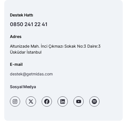
Destek Hattı
0850 241 22 41
Adres
Altunizade Mah. İnci Çıkmazı Sokak No:3 Daire:3
Üsküdar İstanbul
E-mail
destek@getmidas.com
Sosyal Medya