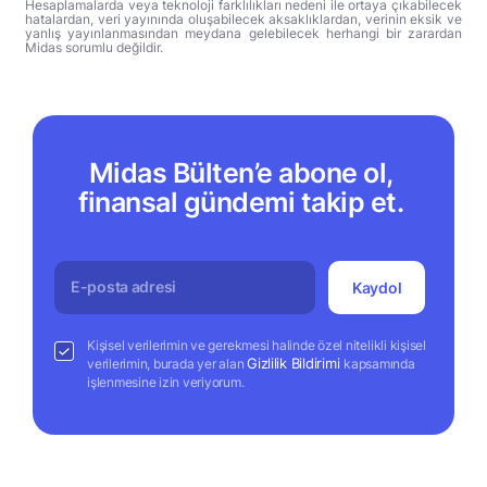
Hesaplamalarda veya teknoloji farklılıkları nedeni ile ortaya çıkabilecek
hatalardan, veri yayınında oluşabilecek aksaklıklardan, verinin eksik ve
yanlış yayınlanmasından meydana gelebilecek herhangi bir zarardan
Midas sorumlu değildir.
Midas Bülten’e abone ol,
finansal gündemi takip et.
Kaydol
Kişisel verilerimin ve gerekmesi halinde özel nitelikli kişisel
Gizlilik Bildirimi
verilerimin, burada yer alan
kapsamında
işlenmesine izin veriyorum.