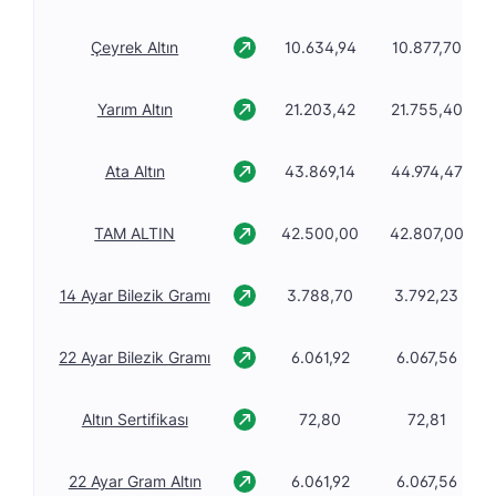
Çeyrek Altın
10.634,94
10.877,70
Yarım Altın
21.203,42
21.755,40
Ata Altın
43.869,14
44.974,47
TAM ALTIN
42.500,00
42.807,00
14 Ayar Bilezik Gramı
3.788,70
3.792,23
22 Ayar Bilezik Gramı
6.061,92
6.067,56
Altın Sertifikası
72,80
72,81
22 Ayar Gram Altın
6.061,92
6.067,56