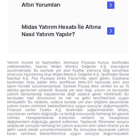
Altın Yorumları
Midas Yatırım Hesabı İle Altına
Nasıl Yatırım Yapılır?
Yatırım hizmet ve faaliyetleri, Sermaye Piyasası Kurulu tarafından
yetkilendirilen, lisanslı Midas Menkul Değerler A.Ş. aracılığıyla
sunulmaktadır. Bu sayfada yer alan fiyatlar yalnızca bilgi sunulması
amacıyla hazırlanmış olup Midas Menkul Değerler A.Ş. tarafından Borsa
İstanbul A.Ş. Pay Piyasası Emtia Pazarı’nda işlem gören, Darphane
tarafından ihraç edilen Altın sertifikası (Altın.S1) haricinde altın alım
satım hizmeti sunulmamaktadır. Serbest Piyasa Altın verileri en az 15
dakika gecikmeli verilerdir. Burada yer alan bilgi, yorum ve tavsiyeler
yatırım danışmanlığı kapsamında değil sadece genel niteliktedir. Bu
tavsiyeler mali durumunuz ile risk ve getiri tercihlerinize uygun
olmayabilir. Bu nedenle, sadece burada yer alan bilgilere dayanılarak
yatırım kararı verilmesi beklentilerinize uygun sonuçlar doğurmayabilir.
Finansal veriler Foreks A.Ş. tarafından sağlanmaktadır. Midas,
yayınlanan verilerin doğruluğu ve tamlığı konusunda herhangi bir garanti
vermez. Hesaplamalarda kullanılan verilerin ve hesaplanan
değişkenlerin doğruluğu garanti edilemez. Yapılacak filtremeler sonucu
ulaşılacak sonuçlar herhangi bir yatırım aracının alım-satım önerisi ya da
getiri vaadi olarak yorumlanmamalıdır. Bu sonuçlara dayanarak yatırım
kararı verilmesi beklentilerinize uygun sonuçlar doğurmayabilir.