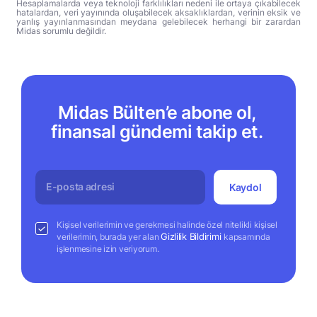
Hesaplamalarda veya teknoloji farklılıkları nedeni ile ortaya çıkabilecek
hatalardan, veri yayınında oluşabilecek aksaklıklardan, verinin eksik ve
yanlış yayınlanmasından meydana gelebilecek herhangi bir zarardan
Midas sorumlu değildir.
Midas Bülten’e abone ol,
finansal gündemi takip et.
Kaydol
Kişisel verilerimin ve gerekmesi halinde özel nitelikli kişisel
Gizlilik Bildirimi
verilerimin, burada yer alan
kapsamında
işlenmesine izin veriyorum.