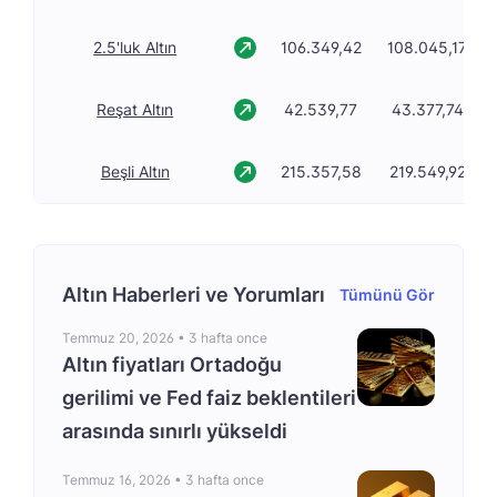
2.5'luk Altın
106.349,42
108.045,17
Reşat Altın
42.539,77
43.377,74
Beşli Altın
215.357,58
219.549,92
Altın Haberleri ve Yorumları
Tümünü Gör
Temmuz 20, 2026 •
3 hafta once
Altın fiyatları Ortadoğu
gerilimi ve Fed faiz beklentileri
arasında sınırlı yükseldi
Temmuz 16, 2026 •
3 hafta once