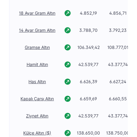
18 Ayar Gram Altın
4.852,19
4.856,71
14 Ayar Gram Altın
3.788,70
3.792,23
Gramse Altın
106.349,42
108.777,01
Hamit Altın
42.539,77
43.377,74
Has Altın
6.626,39
6.627,24
Kapalı Çarşı Altın
6.659,69
6.660,55
Ziynet Altın
42.539,77
43.377,74
Külçe Altın ($)
138.650,00
138.750,00