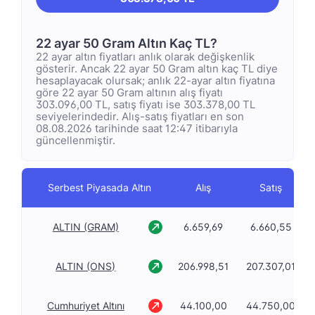
22 ayar 50 Gram Altın Kaç TL?
22 ayar altın fiyatları anlık olarak değişkenlik
gösterir. Ancak 22 ayar 50 Gram altın kaç TL diye
hesaplayacak olursak; anlık 22-ayar altın fiyatına
göre 22 ayar 50 Gram altının alış fiyatı
303.096,00 TL, satış fiyatı ise 303.378,00 TL
seviyelerindedir. Alış-satış fiyatları en son
08.08.2026 tarihinde saat 12:47 itibarıyla
güncellenmiştir.
Serbest Piyasada Altın
Alış
Satış
ALTIN (GRAM)
6.659,69
6.660,55
ALTIN (ONS)
206.998,51
207.307,01
Cumhuriyet Altını
44.100,00
44.750,00