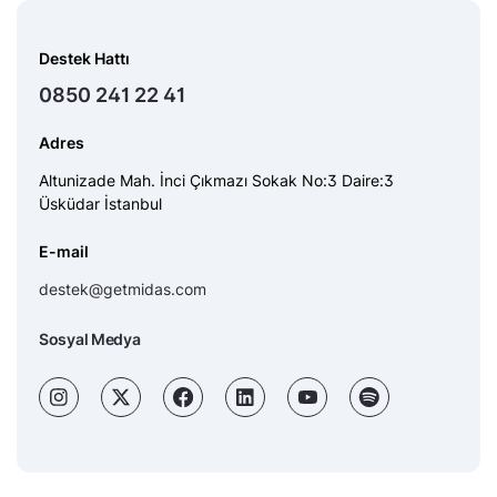
Destek Hattı
0850 241 22 41
Adres
Altunizade Mah. İnci Çıkmazı Sokak No:3 Daire:3
Üsküdar İstanbul
E-mail
destek@getmidas.com
Sosyal Medya