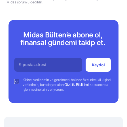
Midas sorumlu değildir.
Midas Bülten’e abone ol,
finansal gündemi takip et.
Kaydol
Kişisel verilerimin ve gerekmesi halinde özel nitelikli kişisel
Gizlilik Bildirimi
verilerimin, burada yer alan
kapsamında
işlenmesine izin veriyorum.