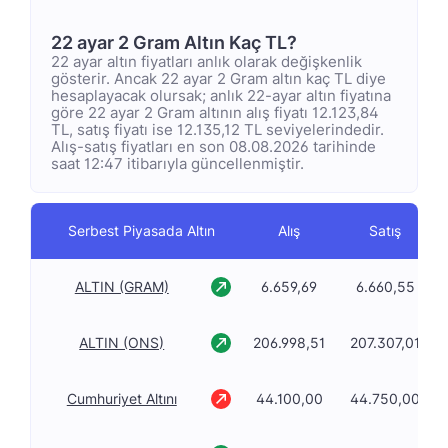
22 ayar 2 Gram Altın Kaç TL?
22 ayar altın fiyatları anlık olarak değişkenlik
gösterir. Ancak 22 ayar 2 Gram altın kaç TL diye
hesaplayacak olursak; anlık 22-ayar altın fiyatına
göre 22 ayar 2 Gram altının alış fiyatı 12.123,84
TL, satış fiyatı ise 12.135,12 TL seviyelerindedir.
Alış-satış fiyatları en son 08.08.2026 tarihinde
saat 12:47 itibarıyla güncellenmiştir.
Serbest Piyasada Altın
Alış
Satış
ALTIN (GRAM)
6.659,69
6.660,55
ALTIN (ONS)
206.998,51
207.307,01
Cumhuriyet Altını
44.100,00
44.750,00