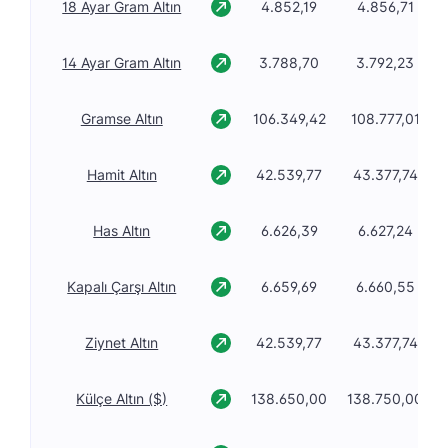
18 Ayar Gram Altın
4.852,19
4.856,71
14 Ayar Gram Altın
3.788,70
3.792,23
Gramse Altın
106.349,42
108.777,01
Hamit Altın
42.539,77
43.377,74
Has Altın
6.626,39
6.627,24
Kapalı Çarşı Altın
6.659,69
6.660,55
Ziynet Altın
42.539,77
43.377,74
Külçe Altın ($)
138.650,00
138.750,00