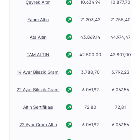
Çeyrek Altın
10.634,94
10.877,70
Yarım Altın
21.203,42
21.755,40
Ata Altın
43.869,14
44.974,47
TAM ALTIN
42.500,00
42.807,00
14 Ayar Bilezik Gramı
3.788,70
3.792,23
22 Ayar Bilezik Gramı
6.061,92
6.067,56
Altın Sertifikası
72,80
72,81
22 Ayar Gram Altın
6.061,92
6.067,56