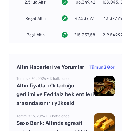
2.5'luk Altın
106.349,42
108.045,17
Reşat Altın
42.539,77
43.377,74
Beşli Altın
215.357,58
219.549,92
Altın Haberleri ve Yorumları
Tümünü Gör
Temmuz 20, 2026 •
3 hafta once
Altın fiyatları Ortadoğu
gerilimi ve Fed faiz beklentileri
arasında sınırlı yükseldi
Temmuz 16, 2026 •
3 hafta once
Saxo Bank: Altında agresif