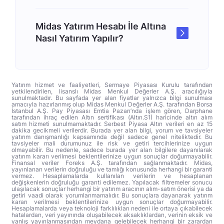
Midas Yatırım Hesabı İle Altına
Nasıl Yatırım Yapılır?
Yatırım hizmet ve faaliyetleri, Sermaye Piyasası Kurulu tarafından
yetkilendirilen, lisanslı Midas Menkul Değerler A.Ş. aracılığıyla
sunulmaktadır. Bu sayfada yer alan fiyatlar yalnızca bilgi sunulması
amacıyla hazırlanmış olup Midas Menkul Değerler A.Ş. tarafından Borsa
İstanbul A.Ş. Pay Piyasası Emtia Pazarı’nda işlem gören, Darphane
tarafından ihraç edilen Altın sertifikası (Altın.S1) haricinde altın alım
satım hizmeti sunulmamaktadır. Serbest Piyasa Altın verileri en az 15
dakika gecikmeli verilerdir. Burada yer alan bilgi, yorum ve tavsiyeler
yatırım danışmanlığı kapsamında değil sadece genel niteliktedir. Bu
tavsiyeler mali durumunuz ile risk ve getiri tercihlerinize uygun
olmayabilir. Bu nedenle, sadece burada yer alan bilgilere dayanılarak
yatırım kararı verilmesi beklentilerinize uygun sonuçlar doğurmayabilir.
Finansal veriler Foreks A.Ş. tarafından sağlanmaktadır. Midas,
yayınlanan verilerin doğruluğu ve tamlığı konusunda herhangi bir garanti
vermez. Hesaplamalarda kullanılan verilerin ve hesaplanan
değişkenlerin doğruluğu garanti edilemez. Yapılacak filtremeler sonucu
ulaşılacak sonuçlar herhangi bir yatırım aracının alım-satım önerisi ya da
getiri vaadi olarak yorumlanmamalıdır. Bu sonuçlara dayanarak yatırım
kararı verilmesi beklentilerinize uygun sonuçlar doğurmayabilir.
Hesaplamalarda veya teknoloji farklılıkları nedeni ile ortaya çıkabilecek
hatalardan, veri yayınında oluşabilecek aksaklıklardan, verinin eksik ve
yanlış yayınlanmasından meydana gelebilecek herhangi bir zarardan