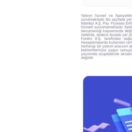
Yatırım hizmet ve faaliyetle
sunulmaktadır. Bu sayfada yer 
İstanbul A.Ş. Pay Piyasası Emti
hizmeti sunulmamaktadır. Serbes
danışmanlığı kapsamında değil 
nedenle, sadece burada yer alan
Foreks A.Ş. tarafından sağl
Hesaplamalarda kullanılan veri
herhangi bir yatırım aracının 
beklentilerinize uygun sonuçla
yayınında oluşabilecek aksakl
değildir.