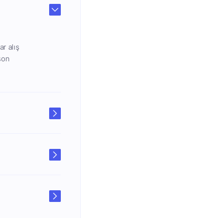
r alış
 son