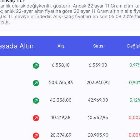
tın Kaç TL?
rı anlık olarak değişkenlik gösterir. Ancak 22 ayar 11 Gram altın k
 anlık 22-ayar altın fiyatına göre 22 ayar 11 Gram altının alış fiy
37,04 TL seviyelerindedir. Alış-satış fiyatları en son 05.08.2026 t
ştir.
asada Altın
Alış
Satış
Değiş
6.558,10
6.559,00
0,97
203.764,86
203.940,92
0,90
42.336,00
42.969,00
3,12
10.219,38
10.452,95
0,00
20.374,89
20.905,90
0,00