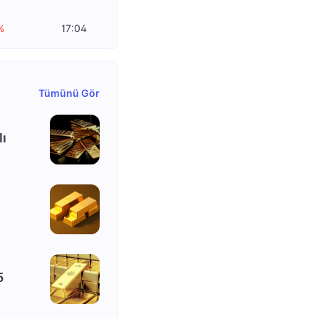
%
17:04
Tümünü Gör
lı
5