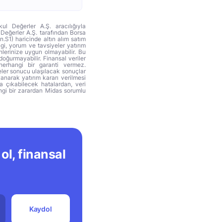
ul Değerler A.Ş. aracılığıyla
 Değerler A.Ş. tarafından Borsa
n.S1) haricinde altın alım satım
lgi, yorum ve tavsiyeler yatırım
hlerinize uygun olmayabilir. Bu
doğurmayabilir. Finansal veriler
herhangi bir garanti vermez.
eler sonucu ulaşılacak sonuçlar
anarak yatırım kararı verilmesi
ya çıkabilecek hatalardan, veri
ngi bir zarardan Midas sorumlu
ol, finansal
Kaydol