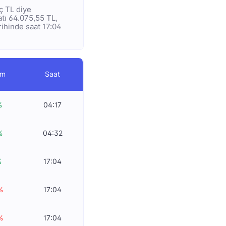
aç TL diye
atı 64.075,55 TL,
arihinde saat 17:04
im
Saat
%
04:17
%
04:32
%
17:04
%
17:04
%
17:04