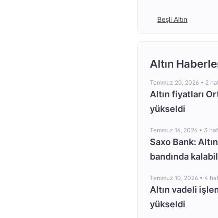
Beşli Altın
Altın Haberle
Temmuz 20, 2026 •
2 ha
Altın fiyatları O
yükseldi
Temmuz 16, 2026 •
3 ha
Saxo Bank: Altın
bandında kalabil
Temmuz 10, 2026 •
4 ha
Altın vadeli işle
yükseldi