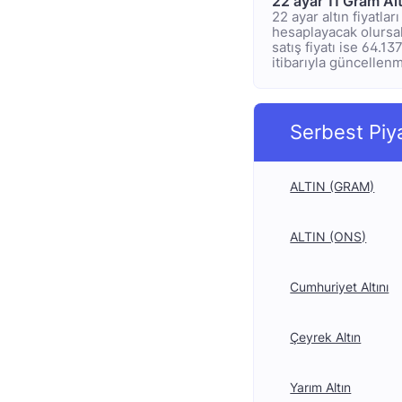
22 ayar 11 Gram Al
22 ayar altın fiyatla
hesaplayacak olursak;
satış fiyatı ise 64.1
itibarıyla güncellenmi
Serbest Piy
ALTIN (GRAM)
ALTIN (ONS)
Cumhuriyet Altını
Çeyrek Altın
Yarım Altın