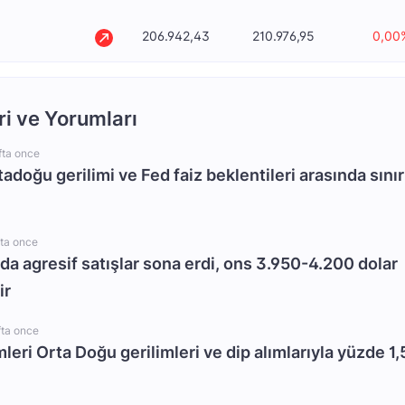
206.942,43
210.976,95
0,00
ri ve Yorumları
fta once
rtadoğu gerilimi ve Fed faiz beklentileri arasında sınır
fta once
da agresif satışlar sona erdi, ons 3.950-4.200 dolar
ir
fta once
mleri Orta Doğu gerilimleri ve dip alımlarıyla yüzde 1,