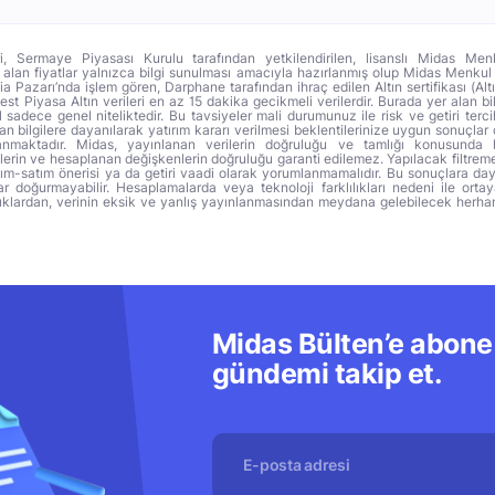
ri, Sermaye Piyasası Kurulu tarafından yetkilendirilen, lisanslı Midas Menk
alan fiyatlar yalnızca bilgi sunulması amacıyla hazırlanmış olup Midas Menkul
a Pazarı’nda işlem gören, Darphane tarafından ihraç edilen Altın sertifikası (Altı
t Piyasa Altın verileri en az 15 dakika gecikmeli verilerdir. Burada yer alan bi
sadece genel niteliktedir. Bu tavsiyeler mali durumunuz ile risk ve getiri terci
 bilgilere dayanılarak yatırım kararı verilmesi beklentilerinize uygun sonuçlar 
anmaktadır. Midas, yayınlanan verilerin doğruluğu ve tamlığı konusunda 
lerin ve hesaplanan değişkenlerin doğruluğu garanti edilemez. Yapılacak filtrem
alım-satım önerisi ya da getiri vaadi olarak yorumlanmamalıdır. Bu sonuçlara day
r doğurmayabilir. Hesaplamalarda veya teknoloji farklılıkları nedeni ile orta
ıklardan, verinin eksik ve yanlış yayınlanmasından meydana gelebilecek herha
Midas Bülten’e abone 
gündemi takip et.