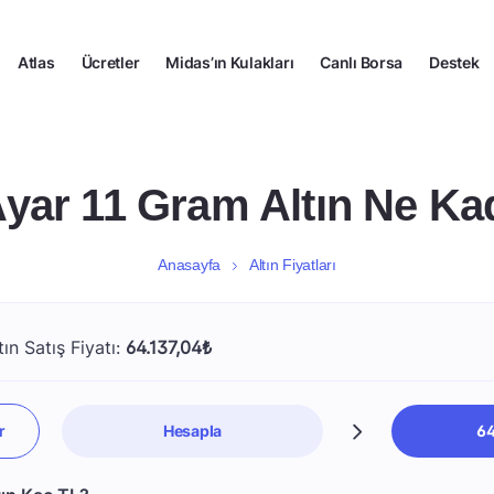
Atlas
Ücretler
Midas’ın Kulakları
Canlı Borsa
Destek
Ayar 11 Gram Altın Ne Ka
Anasayfa
Altın Fiyatları
ın Satış Fiyatı:
64.137,04₺
Hesapla
64