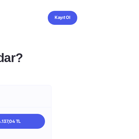
Kayıt Ol
dar?
.137,04 TL