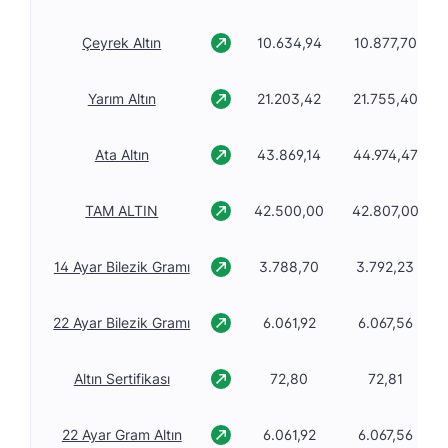
Çeyrek Altın
10.634,94
10.877,70
Yarım Altın
21.203,42
21.755,40
Ata Altın
43.869,14
44.974,47
TAM ALTIN
42.500,00
42.807,00
14 Ayar Bilezik Gramı
3.788,70
3.792,23
22 Ayar Bilezik Gramı
6.061,92
6.067,56
Altın Sertifikası
72,80
72,81
22 Ayar Gram Altın
6.061,92
6.067,56