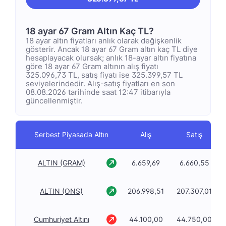
18 ayar 67 Gram Altın Kaç TL?
18 ayar altın fiyatları anlık olarak değişkenlik
gösterir. Ancak 18 ayar 67 Gram altın kaç TL diye
hesaplayacak olursak; anlık 18-ayar altın fiyatına
göre 18 ayar 67 Gram altının alış fiyatı
325.096,73 TL, satış fiyatı ise 325.399,57 TL
seviyelerindedir. Alış-satış fiyatları en son
08.08.2026 tarihinde saat 12:47 itibarıyla
güncellenmiştir.
Serbest Piyasada Altın
Alış
Satış
ALTIN (GRAM)
6.659,69
6.660,55
ALTIN (ONS)
206.998,51
207.307,01
Cumhuriyet Altını
44.100,00
44.750,00