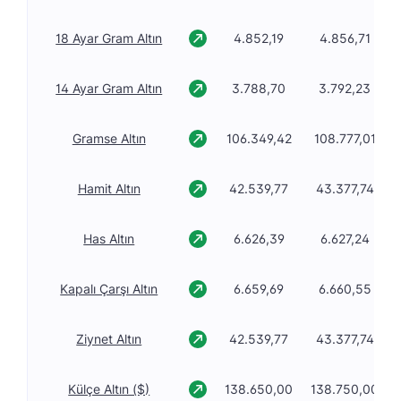
18 Ayar Gram Altın
4.852,19
4.856,71
14 Ayar Gram Altın
3.788,70
3.792,23
Gramse Altın
106.349,42
108.777,01
Hamit Altın
42.539,77
43.377,74
Has Altın
6.626,39
6.627,24
Kapalı Çarşı Altın
6.659,69
6.660,55
Ziynet Altın
42.539,77
43.377,74
Külçe Altın ($)
138.650,00
138.750,00