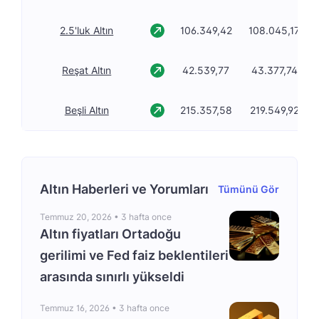
2.5'luk Altın
106.349,42
108.045,17
Reşat Altın
42.539,77
43.377,74
Beşli Altın
215.357,58
219.549,92
Altın Haberleri ve Yorumları
Tümünü Gör
Temmuz 20, 2026 •
3 hafta once
Altın fiyatları Ortadoğu
gerilimi ve Fed faiz beklentileri
arasında sınırlı yükseldi
Temmuz 16, 2026 •
3 hafta once