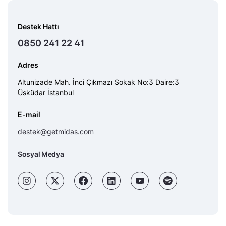
Destek Hattı
0850 241 22 41
Adres
Altunizade Mah. İnci Çıkmazı Sokak No:3 Daire:3
Üsküdar İstanbul
E-mail
destek@getmidas.com
Sosyal Medya