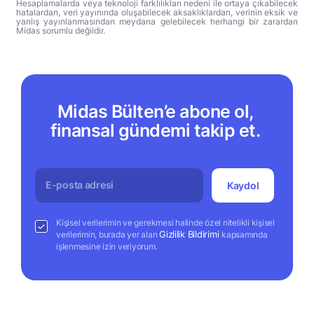
Hesaplamalarda veya teknoloji farklılıkları nedeni ile ortaya çıkabilecek
hatalardan, veri yayınında oluşabilecek aksaklıklardan, verinin eksik ve
yanlış yayınlanmasından meydana gelebilecek herhangi bir zarardan
Midas sorumlu değildir.
Midas Bülten’e abone ol,
finansal gündemi takip et.
Kaydol
Kişisel verilerimin ve gerekmesi halinde özel nitelikli kişisel
Gizlilik Bildirimi
verilerimin, burada yer alan
kapsamında
işlenmesine izin veriyorum.