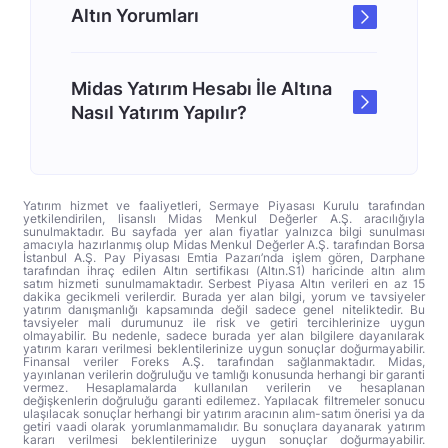
Altın Yorumları
Midas Yatırım Hesabı İle Altına
Nasıl Yatırım Yapılır?
Yatırım hizmet ve faaliyetleri, Sermaye Piyasası Kurulu tarafından
yetkilendirilen, lisanslı Midas Menkul Değerler A.Ş. aracılığıyla
sunulmaktadır. Bu sayfada yer alan fiyatlar yalnızca bilgi sunulması
amacıyla hazırlanmış olup Midas Menkul Değerler A.Ş. tarafından Borsa
İstanbul A.Ş. Pay Piyasası Emtia Pazarı’nda işlem gören, Darphane
tarafından ihraç edilen Altın sertifikası (Altın.S1) haricinde altın alım
satım hizmeti sunulmamaktadır. Serbest Piyasa Altın verileri en az 15
dakika gecikmeli verilerdir. Burada yer alan bilgi, yorum ve tavsiyeler
yatırım danışmanlığı kapsamında değil sadece genel niteliktedir. Bu
tavsiyeler mali durumunuz ile risk ve getiri tercihlerinize uygun
olmayabilir. Bu nedenle, sadece burada yer alan bilgilere dayanılarak
yatırım kararı verilmesi beklentilerinize uygun sonuçlar doğurmayabilir.
Finansal veriler Foreks A.Ş. tarafından sağlanmaktadır. Midas,
yayınlanan verilerin doğruluğu ve tamlığı konusunda herhangi bir garanti
vermez. Hesaplamalarda kullanılan verilerin ve hesaplanan
değişkenlerin doğruluğu garanti edilemez. Yapılacak filtremeler sonucu
ulaşılacak sonuçlar herhangi bir yatırım aracının alım-satım önerisi ya da
getiri vaadi olarak yorumlanmamalıdır. Bu sonuçlara dayanarak yatırım
kararı verilmesi beklentilerinize uygun sonuçlar doğurmayabilir.