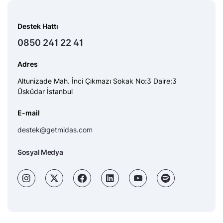
Destek Hattı
0850 241 22 41
Adres
Altunizade Mah. İnci Çıkmazı Sokak No:3 Daire:3
Üsküdar İstanbul
E-mail
destek@getmidas.com
Sosyal Medya