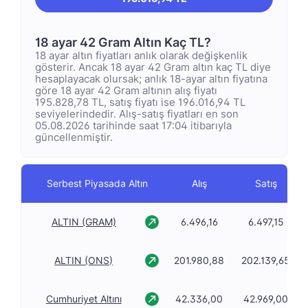
18 ayar 42 Gram Altın Kaç TL?
18 ayar altın fiyatları anlık olarak değişkenlik
gösterir. Ancak 18 ayar 42 Gram altın kaç TL diye
hesaplayacak olursak; anlık 18-ayar altın fiyatına
göre 18 ayar 42 Gram altının alış fiyatı
195.828,78 TL, satış fiyatı ise 196.016,94 TL
seviyelerindedir. Alış-satış fiyatları en son
05.08.2026 tarihinde saat 17:04 itibarıyla
güncellenmiştir.
Serbest Piyasada Altın
Alış
Satış
ALTIN (GRAM)
6.496,16
6.497,15
ALTIN (ONS)
201.980,88
202.139,65
Cumhuriyet Altını
42.336,00
42.969,00