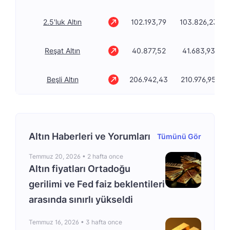
2.5'luk Altın
102.193,79
103.826,23
Reşat Altın
40.877,52
41.683,93
Beşli Altın
206.942,43
210.976,95
Altın Haberleri ve Yorumları
Tümünü Gör
Temmuz 20, 2026 •
2 hafta once
Altın fiyatları Ortadoğu
gerilimi ve Fed faiz beklentileri
arasında sınırlı yükseldi
Temmuz 16, 2026 •
3 hafta once