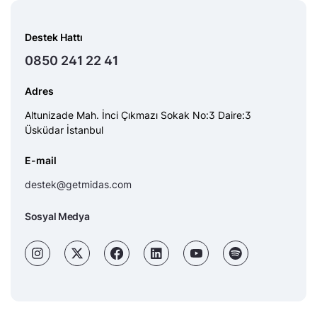
Destek Hattı
0850 241 22 41
Adres
Altunizade Mah. İnci Çıkmazı Sokak No:3 Daire:3
Üsküdar İstanbul
E-mail
destek@getmidas.com
Sosyal Medya