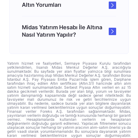
Altın Yorumları
Midas Yatırım Hesabı İle Altına
Nasıl Yatırım Yapılır?
Yatırım hizmet ve faaliyetleri, Sermaye Piyasası Kurulu tarafından
yetkilendirilen, lisanslı Midas Menkul Değerler A.Ş. aracılığıyla
sunulmaktadır. Bu sayfada yer alan fiyatlar yalnızca bilgi sunulması
amacıyla hazırlanmış olup Midas Menkul Değerler A.Ş. tarafından Borsa
İstanbul A.Ş. Pay Piyasası Emtia Pazarı’nda işlem gören, Darphane
tarafından ihraç edilen Altın sertifikası (Altın.S1) haricinde altın alım
satım hizmeti sunulmamaktadır. Serbest Piyasa Altın verileri en az 15
dakika gecikmeli verilerdir. Burada yer alan bilgi, yorum ve tavsiyeler
yatırım danışmanlığı kapsamında değil sadece genel niteliktedir. Bu
tavsiyeler mali durumunuz ile risk ve getiri tercihlerinize uygun
olmayabilir. Bu nedenle, sadece burada yer alan bilgilere dayanılarak
yatırım kararı verilmesi beklentilerinize uygun sonuçlar doğurmayabilir.
Finansal veriler Foreks A.Ş. tarafından sağlanmaktadır. Midas,
yayınlanan verilerin doğruluğu ve tamlığı konusunda herhangi bir garanti
vermez. Hesaplamalarda kullanılan verilerin ve hesaplanan
değişkenlerin doğruluğu garanti edilemez. Yapılacak filtremeler sonucu
ulaşılacak sonuçlar herhangi bir yatırım aracının alım-satım önerisi ya da
getiri vaadi olarak yorumlanmamalıdır. Bu sonuçlara dayanarak yatırım
kararı verilmesi beklentilerinize uygun sonuçlar doğurmayabilir.