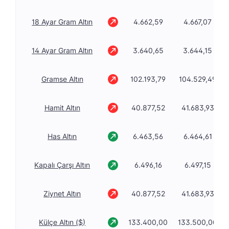
18 Ayar Gram Altın
4.662,59
4.667,07
14 Ayar Gram Altın
3.640,65
3.644,15
Gramse Altın
102.193,79
104.529,49
Hamit Altın
40.877,52
41.683,93
Has Altın
6.463,56
6.464,61
Kapalı Çarşı Altın
6.496,16
6.497,15
Ziynet Altın
40.877,52
41.683,93
Külçe Altın ($)
133.400,00
133.500,00