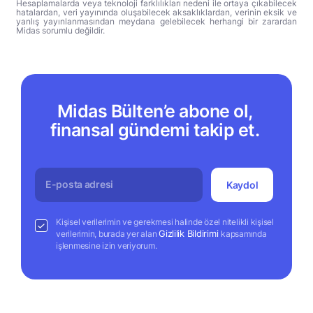
Hesaplamalarda veya teknoloji farklılıkları nedeni ile ortaya çıkabilecek
hatalardan, veri yayınında oluşabilecek aksaklıklardan, verinin eksik ve
yanlış yayınlanmasından meydana gelebilecek herhangi bir zarardan
Midas sorumlu değildir.
Midas Bülten’e abone ol,
finansal gündemi takip et.
Kaydol
Kişisel verilerimin ve gerekmesi halinde özel nitelikli kişisel
Gizlilik Bildirimi
verilerimin, burada yer alan
kapsamında
işlenmesine izin veriyorum.