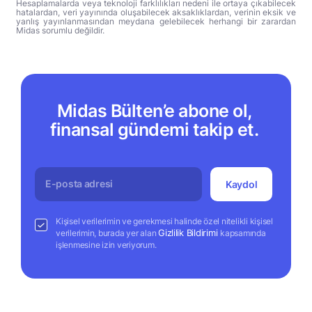
Hesaplamalarda veya teknoloji farklılıkları nedeni ile ortaya çıkabilecek
hatalardan, veri yayınında oluşabilecek aksaklıklardan, verinin eksik ve
yanlış yayınlanmasından meydana gelebilecek herhangi bir zarardan
Midas sorumlu değildir.
Midas Bülten’e abone ol,
finansal gündemi takip et.
Kaydol
Kişisel verilerimin ve gerekmesi halinde özel nitelikli kişisel
Gizlilik Bildirimi
verilerimin, burada yer alan
kapsamında
işlenmesine izin veriyorum.