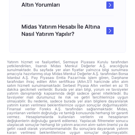
Altın Yorumları
Midas Yatırım Hesabı İle Altına
Nasıl Yatırım Yapılır?
Yatırım hizmet ve faaliyetleri, Sermaye Piyasası Kurulu tarafından
yetkilendirilen, lisanslı Midas Menkul Değerler A.Ş. aracılığıyla
sunulmaktadır. Bu sayfada yer alan fiyatlar yalnızca bilgi sunulması
amacıyla hazırlanmış olup Midas Menkul Değerler A.Ş. tarafından Borsa
İstanbul A.Ş. Pay Piyasası Emtia Pazarı’nda işlem gören, Darphane
tarafından ihraç edilen Altın sertifikası (Altın.S1) haricinde altın alım
satım hizmeti sunulmamaktadır. Serbest Piyasa Altın verileri en az 15
dakika gecikmeli verilerdir. Burada yer alan bilgi, yorum ve tavsiyeler
yatırım danışmanlığı kapsamında değil sadece genel niteliktedir. Bu
tavsiyeler mali durumunuz ile risk ve getiri tercihlerinize uygun
olmayabilir. Bu nedenle, sadece burada yer alan bilgilere dayanılarak
yatırım kararı verilmesi beklentilerinize uygun sonuçlar doğurmayabilir.
Finansal veriler Foreks A.Ş. tarafından sağlanmaktadır. Midas,
yayınlanan verilerin doğruluğu ve tamlığı konusunda herhangi bir garanti
vermez. Hesaplamalarda kullanılan verilerin ve hesaplanan
değişkenlerin doğruluğu garanti edilemez. Yapılacak filtremeler sonucu
ulaşılacak sonuçlar herhangi bir yatırım aracının alım-satım önerisi ya da
getiri vaadi olarak yorumlanmamalıdır. Bu sonuçlara dayanarak yatırım
kararı verilmesi beklentilerinize uygun sonuçlar doğurmayabilir.