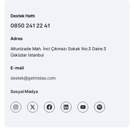
Destek Hattı
0850 241 22 41
Adres
Altunizade Mah. İnci Çıkmazı Sokak No:3 Daire:3
Üsküdar İstanbul
E-mail
destek@getmidas.com
Sosyal Medya