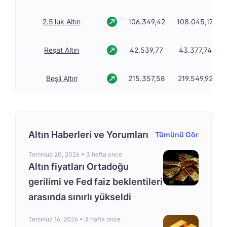
2.5'luk Altın
106.349,42
108.045,17
Reşat Altın
42.539,77
43.377,74
Beşli Altın
215.357,58
219.549,92
Altın Haberleri ve Yorumları
Tümünü Gör
Temmuz 20, 2026 •
3 hafta once
Altın fiyatları Ortadoğu
gerilimi ve Fed faiz beklentileri
arasında sınırlı yükseldi
Temmuz 16, 2026 •
3 hafta once