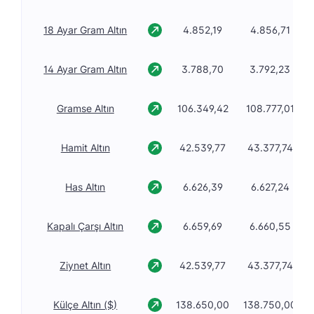
18 Ayar Gram Altın
4.852,19
4.856,71
14 Ayar Gram Altın
3.788,70
3.792,23
Gramse Altın
106.349,42
108.777,01
Hamit Altın
42.539,77
43.377,74
Has Altın
6.626,39
6.627,24
Kapalı Çarşı Altın
6.659,69
6.660,55
Ziynet Altın
42.539,77
43.377,74
Külçe Altın ($)
138.650,00
138.750,00