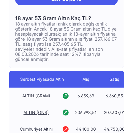
18 ayar 53 Gram Altın Kaç TL?
18 ayar altın fiyatları anlık olarak değişkenlik
gösterir. Ancak 18 ayar 53 Gram altın kaç TL diye
hesaplayacak olursak; anlık 18-ayar altın fiyatına
göre 18 ayar 53 Gram altının alış fiyatı 257.166,07
TL, satış fiyatı ise 257.405,63 TL
seviyelerindedir. Alış-satış fiyatları en son
08.08.2026 tarihinde saat 12:47 itibarıyla
güncellenmiştir.
Serbest Piyasada Altın
Alış
Satış
ALTIN (GRAM)
6.659,69
6.660,55
ALTIN (ONS)
206.998,51
207.307,01
Cumhuriyet Altını
44.100,00
44.750,00