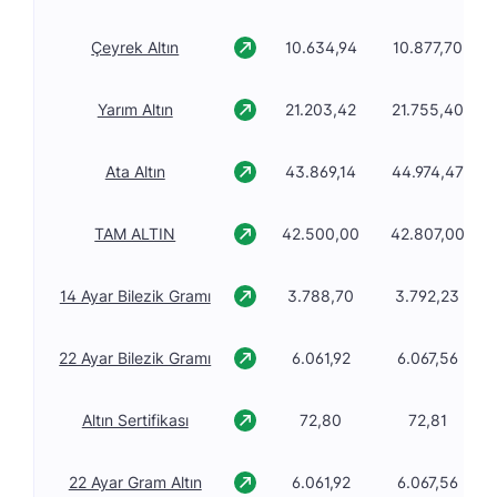
Çeyrek Altın
10.634,94
10.877,70
Yarım Altın
21.203,42
21.755,40
Ata Altın
43.869,14
44.974,47
TAM ALTIN
42.500,00
42.807,00
14 Ayar Bilezik Gramı
3.788,70
3.792,23
22 Ayar Bilezik Gramı
6.061,92
6.067,56
Altın Sertifikası
72,80
72,81
22 Ayar Gram Altın
6.061,92
6.067,56