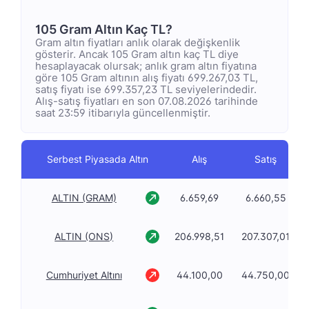
105 Gram Altın Kaç TL?
Gram altın fiyatları anlık olarak değişkenlik
gösterir. Ancak 105 Gram altın kaç TL diye
hesaplayacak olursak; anlık gram altın fiyatına
göre 105 Gram altının alış fiyatı 699.267,03 TL,
satış fiyatı ise 699.357,23 TL seviyelerindedir.
Alış-satış fiyatları en son 07.08.2026 tarihinde
saat 23:59 itibarıyla güncellenmiştir.
Serbest Piyasada Altın
Alış
Satış
ALTIN (GRAM)
6.659,69
6.660,55
ALTIN (ONS)
206.998,51
207.307,01
Cumhuriyet Altını
44.100,00
44.750,00