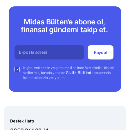
Midas Bülten’e abone ol,
finansal gündemi takip et.
Kaydol
Kişisel verilerimin ve gerekmesi halinde özel nitelikli kişisel
Gizlilik Bildirimi
verilerimin, burada yer alan
kapsamında
işlenmesine izin veriyorum.
Destek Hattı