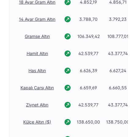
18 Ayar Gram Altın
4.852,19
4.856,71
14 Ayar Gram Altın
3.788,70
3.792,23
Gramse Altın
106.349,42
108.777,01
Hamit Altın
42.539,77
43.377,74
Has Altın
6.626,39
6.627,24
Kapalı Çarşı Altın
6.659,69
6.660,55
Ziynet Altın
42.539,77
43.377,74
Külçe Altın ($)
138.650,00
138.750,00