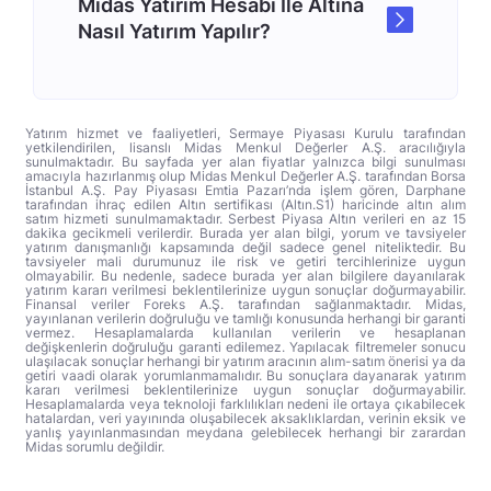
Midas Yatırım Hesabı İle Altına
Nasıl Yatırım Yapılır?
Yatırım hizmet ve faaliyetleri, Sermaye Piyasası Kurulu tarafından
yetkilendirilen, lisanslı Midas Menkul Değerler A.Ş. aracılığıyla
sunulmaktadır. Bu sayfada yer alan fiyatlar yalnızca bilgi sunulması
amacıyla hazırlanmış olup Midas Menkul Değerler A.Ş. tarafından Borsa
İstanbul A.Ş. Pay Piyasası Emtia Pazarı’nda işlem gören, Darphane
tarafından ihraç edilen Altın sertifikası (Altın.S1) haricinde altın alım
satım hizmeti sunulmamaktadır. Serbest Piyasa Altın verileri en az 15
dakika gecikmeli verilerdir. Burada yer alan bilgi, yorum ve tavsiyeler
yatırım danışmanlığı kapsamında değil sadece genel niteliktedir. Bu
tavsiyeler mali durumunuz ile risk ve getiri tercihlerinize uygun
olmayabilir. Bu nedenle, sadece burada yer alan bilgilere dayanılarak
yatırım kararı verilmesi beklentilerinize uygun sonuçlar doğurmayabilir.
Finansal veriler Foreks A.Ş. tarafından sağlanmaktadır. Midas,
yayınlanan verilerin doğruluğu ve tamlığı konusunda herhangi bir garanti
vermez. Hesaplamalarda kullanılan verilerin ve hesaplanan
değişkenlerin doğruluğu garanti edilemez. Yapılacak filtremeler sonucu
ulaşılacak sonuçlar herhangi bir yatırım aracının alım-satım önerisi ya da
getiri vaadi olarak yorumlanmamalıdır. Bu sonuçlara dayanarak yatırım
kararı verilmesi beklentilerinize uygun sonuçlar doğurmayabilir.
Hesaplamalarda veya teknoloji farklılıkları nedeni ile ortaya çıkabilecek
hatalardan, veri yayınında oluşabilecek aksaklıklardan, verinin eksik ve
yanlış yayınlanmasından meydana gelebilecek herhangi bir zarardan
Midas sorumlu değildir.