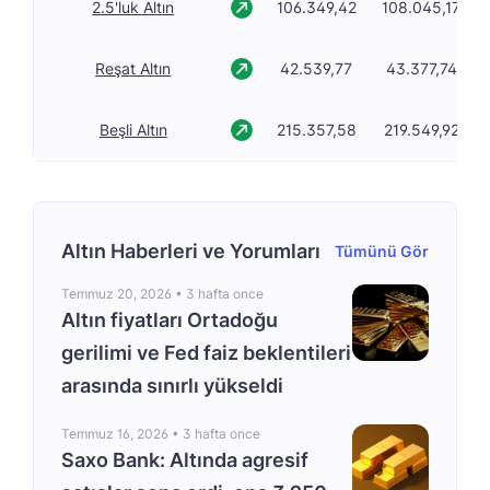
2.5'luk Altın
106.349,42
108.045,17
Reşat Altın
42.539,77
43.377,74
Beşli Altın
215.357,58
219.549,92
Altın Haberleri ve Yorumları
Tümünü Gör
Temmuz 20, 2026 •
3 hafta once
Altın fiyatları Ortadoğu
gerilimi ve Fed faiz beklentileri
arasında sınırlı yükseldi
Temmuz 16, 2026 •
3 hafta once
Saxo Bank: Altında agresif