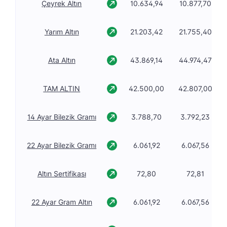
Çeyrek Altın
10.634,94
10.877,70
Yarım Altın
21.203,42
21.755,40
Ata Altın
43.869,14
44.974,47
TAM ALTIN
42.500,00
42.807,00
14 Ayar Bilezik Gramı
3.788,70
3.792,23
22 Ayar Bilezik Gramı
6.061,92
6.067,56
Altın Sertifikası
72,80
72,81
22 Ayar Gram Altın
6.061,92
6.067,56