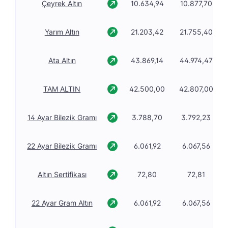
Çeyrek Altın
10.634,94
10.877,70
Yarım Altın
21.203,42
21.755,40
Ata Altın
43.869,14
44.974,47
TAM ALTIN
42.500,00
42.807,00
14 Ayar Bilezik Gramı
3.788,70
3.792,23
22 Ayar Bilezik Gramı
6.061,92
6.067,56
Altın Sertifikası
72,80
72,81
22 Ayar Gram Altın
6.061,92
6.067,56