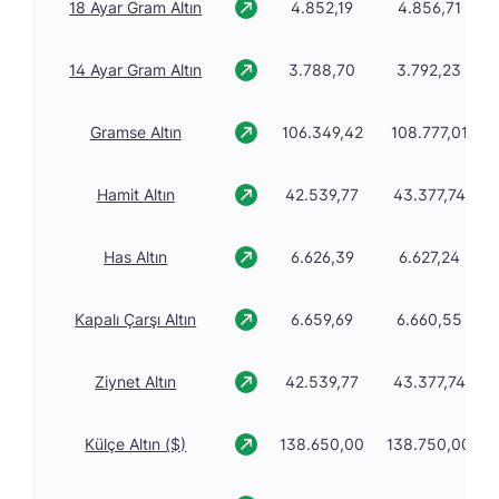
18 Ayar Gram Altın
4.852,19
4.856,71
14 Ayar Gram Altın
3.788,70
3.792,23
Gramse Altın
106.349,42
108.777,01
Hamit Altın
42.539,77
43.377,74
Has Altın
6.626,39
6.627,24
Kapalı Çarşı Altın
6.659,69
6.660,55
Ziynet Altın
42.539,77
43.377,74
Külçe Altın ($)
138.650,00
138.750,00