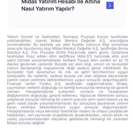
Midas Yatırım Hesabı İle Altına
Nasıl Yatırım Yapılır?
Yatırım hizmet ve faaliyetleri, Sermaye Piyasası Kurulu tarafından
yetkilendirilen, lisanslı Midas Menkul Değerler A.Ş. aracılığıyla
sunulmaktadır. Bu sayfada yer alan fiyatlar yalnızca bilgi sunulması
amacıyla hazırlanmış olup Midas Menkul Değerler A.Ş. tarafından Borsa
İstanbul A.Ş. Pay Piyasası Emtia Pazarı’nda işlem gören, Darphane
tarafından ihraç edilen Altın sertifikası (Altın.S1) haricinde altın alım
satım hizmeti sunulmamaktadır. Serbest Piyasa Altın verileri en az 15
dakika gecikmeli verilerdir. Burada yer alan bilgi, yorum ve tavsiyeler
yatırım danışmanlığı kapsamında değil sadece genel niteliktedir. Bu
tavsiyeler mali durumunuz ile risk ve getiri tercihlerinize uygun
olmayabilir. Bu nedenle, sadece burada yer alan bilgilere dayanılarak
yatırım kararı verilmesi beklentilerinize uygun sonuçlar doğurmayabilir.
Finansal veriler Foreks A.Ş. tarafından sağlanmaktadır. Midas,
yayınlanan verilerin doğruluğu ve tamlığı konusunda herhangi bir garanti
vermez. Hesaplamalarda kullanılan verilerin ve hesaplanan
değişkenlerin doğruluğu garanti edilemez. Yapılacak filtremeler sonucu
ulaşılacak sonuçlar herhangi bir yatırım aracının alım-satım önerisi ya da
getiri vaadi olarak yorumlanmamalıdır. Bu sonuçlara dayanarak yatırım
kararı verilmesi beklentilerinize uygun sonuçlar doğurmayabilir.
Hesaplamalarda veya teknoloji farklılıkları nedeni ile ortaya çıkabilecek
hatalardan, veri yayınında oluşabilecek aksaklıklardan, verinin eksik ve
yanlış yayınlanmasından meydana gelebilecek herhangi bir zarardan
Midas sorumlu değildir.