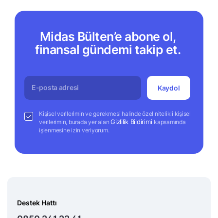
Midas Bülten’e abone ol,
finansal gündemi takip et.
Kaydol
Kişisel verilerimin ve gerekmesi halinde özel nitelikli kişisel
Gizlilik Bildirimi
verilerimin, burada yer alan
kapsamında
işlenmesine izin veriyorum.
Destek Hattı