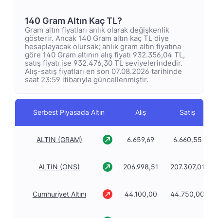
140 Gram Altın Kaç TL?
Gram altın fiyatları anlık olarak değişkenlik
gösterir. Ancak 140 Gram altın kaç TL diye
hesaplayacak olursak; anlık gram altın fiyatına
göre 140 Gram altının alış fiyatı 932.356,04 TL,
satış fiyatı ise 932.476,30 TL seviyelerindedir.
Alış-satış fiyatları en son 07.08.2026 tarihinde
saat 23:59 itibarıyla güncellenmiştir.
Serbest Piyasada Altın
Alış
Satış
ALTIN (GRAM)
6.659,69
6.660,55
ALTIN (ONS)
206.998,51
207.307,01
Cumhuriyet Altını
44.100,00
44.750,00