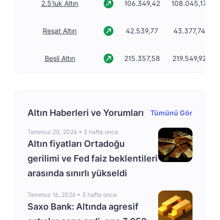
2.5'luk Altın
106.349,42
108.045,17
Reşat Altın
42.539,77
43.377,74
Beşli Altın
215.357,58
219.549,92
Altın Haberleri ve Yorumları
Tümünü Gör
Temmuz 20, 2026 •
3 hafta once
Altın fiyatları Ortadoğu
gerilimi ve Fed faiz beklentileri
arasında sınırlı yükseldi
Temmuz 16, 2026 •
3 hafta once
Saxo Bank: Altında agresif