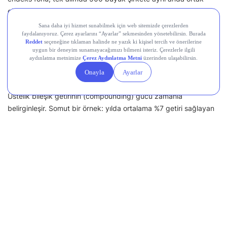
olma imkânı verir. Daha yüksek getiri potansiyelini hedefleyen
ve buna eşlik eden daha yüksek oynaklığı göze alan biri içinse
tek tek hisseler bir seçenektir.
Bu araçların ortak yönü dolar cinsinden fiyatlanmalarıdır.Kur
dalgalanmalarından korunmanız sürerken, temettü, değer artışı
ya da faiz getirisiyle bakiyeyi büyütme potansiyeli doğar.
Üstelik bileşik getirinin (compounding) gücü zamanla
belirginleşir. Somut bir örnek: yılda ortalama %7 getiri sağlayan
ve getirisini tekrar yatırıma yönlendiren bir varlık, “72 kuralı”
gereği (72 ÷ 7 ≈ 10) yaklaşık 10 yılda değerini ikiye katlar.
Çünkü bir süre sonra yalnızca anaparanız değil, biriken getirinin
getirisi de çalışmaya başlar. Nakitte bekleyen dolar bu
mekanizmadan tamamen mahrum kalır.
Önemli bir kolaylık daha: hâlihazırda dolar tutan bir yatırımcı, ek
bir döviz dönüşümüne ve dönüşüm maliyetine katlanmadan
dolar bazlı ABD varlıklarına doğrudan geçiş yapabilir. Parçalı