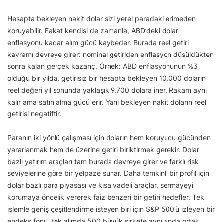
Hesapta bekleyen nakit dolar sizi yerel paradaki erimeden
koruyabilir. Fakat kendisi de zamanla, ABD’deki dolar
enflasyonu kadar alım gücü kaybeder. Burada reel getiri
kavramı devreye girer: nominal getiriden enflasyon düşüldükten
sonra kalan gerçek kazanç. Örnek: ABD enflasyonunun %3
olduğu bir yılda, getirisiz bir hesapta bekleyen 10.000 doların
reel değeri yıl sonunda yaklaşık 9.700 dolara iner. Rakam aynı
kalır ama satın alma gücü erir. Yani bekleyen nakit doların reel
getirisi negatiftir.
Paranın iki yönlü çalışması için doların hem koruyucu gücünden
yararlanmak hem de üzerine getiri biriktirmek gerekir. Dolar
bazlı yatırım araçları tam burada devreye girer ve farklı risk
seviyelerine göre bir yelpaze sunar. Daha temkinli bir profil için
dolar bazlı para piyasası ve kısa vadeli araçlar, sermayeyi
korumaya öncelik vererek faiz benzeri bir getiri hedefler. Tek
işlemle geniş çeşitlendirme isteyen biri için S&P 500’ü izleyen bir
endeks fonu, tek alımda 500 büyük şirkete aynı anda ortak