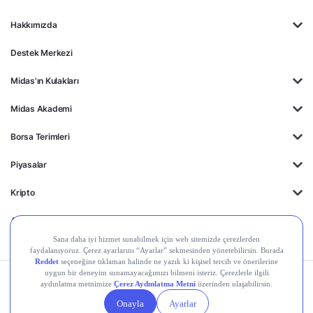
Hakkımızda
Destek Merkezi
Midas'ın Kulakları
Midas Akademi
Borsa Terimleri
Piyasalar
Kripto
Ayrıcalıklar
Kişisel Verilerin
Gizlilik
Yasal
Çerez
Korunması
Politikası
Duyurular
Ayarları