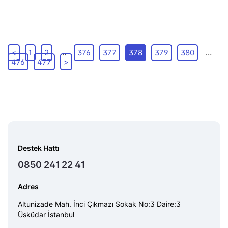
<
1
2
…
376
377
378
379
380
…
476
477
>
Destek Hattı
0850 241 22 41
Adres
Altunizade Mah. İnci Çıkmazı Sokak No:3 Daire:3
Üsküdar İstanbul