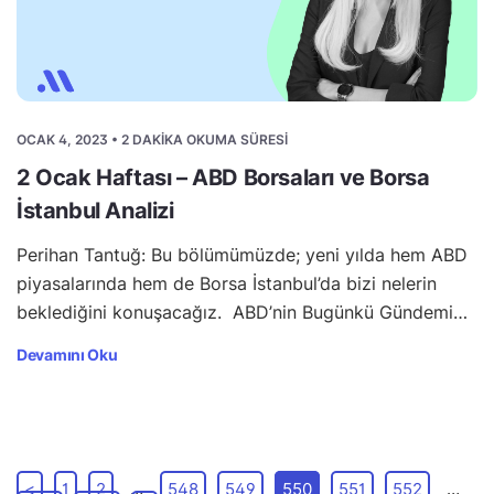
OCAK 4, 2023 • 2 DAKIKA OKUMA SÜRESI
2 Ocak Haftası – ABD Borsaları ve Borsa
İstanbul Analizi
Perihan Tantuğ: Bu bölümümüzde; yeni yılda hem ABD
piyasalarında hem de Borsa İstanbul’da bizi nelerin
beklediğini konuşacağız. ABD’nin Bugünkü Gündemi…
Devamını Oku
<
1
2
…
548
549
550
551
552
…