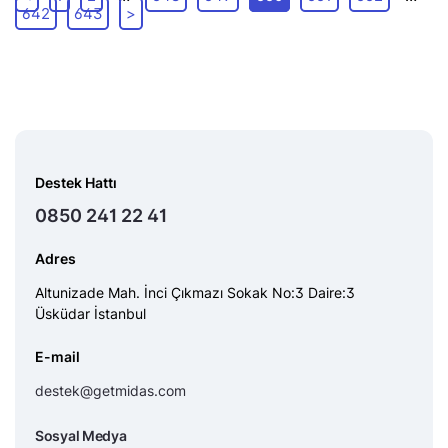
642
643
>
Destek Hattı
0850 241 22 41
Adres
Altunizade Mah. İnci Çıkmazı Sokak No:3 Daire:3
Üsküdar İstanbul
E-mail
destek@getmidas.com
Sosyal Medya