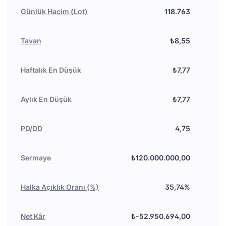
Günlük Hacim (Lot)
118.763
Tavan
₺8,55
Haftalık En Düşük
₺7,77
Aylık En Düşük
₺7,77
PD/DD
4,75
Sermaye
₺120.000.000,00
Halka Açıklık Oranı (%)
35,74%
Net Kâr
₺-52.950.694,00