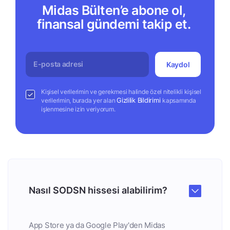
Midas Bülten’e abone ol,
finansal gündemi takip et.
Kaydol
Kişisel verilerimin ve gerekmesi halinde özel nitelikli kişisel
Gizlilik Bildirimi
verilerimin, burada yer alan
kapsamında
işlenmesine izin veriyorum.
Nasıl SODSN hissesi alabilirim?
App Store ya da Google Play'den Midas