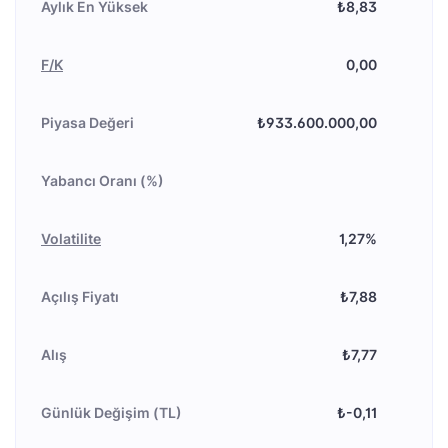
Aylık En Yüksek
₺8,83
F/K
0,00
Piyasa Değeri
₺933.600.000,00
Yabancı Oranı (%)
Volatilite
1,27%
Açılış Fiyatı
₺7,88
Alış
₺7,77
Günlük Değişim (TL)
₺-0,11