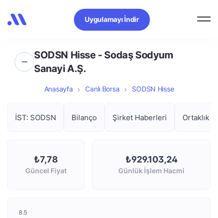
Uygulamayı İndir
SODSN Hisse - Sodaş Sodyum
Sanayi A.Ş.
Anasayfa
Canlı Borsa
SODSN Hisse
İST: SODSN
Bilanço
Şirket Haberleri
Ortaklık Y
₺7,78
₺929.103,24
Güncel Fiyat
Günlük İşlem Hacmi