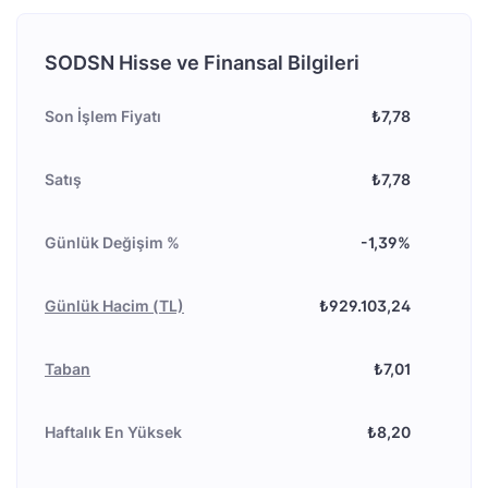
SODSN Hisse ve Finansal Bilgileri
Son İşlem Fiyatı
₺7,78
Satış
₺7,78
Günlük Değişim %
-1,39%
Günlük Hacim (TL)
₺929.103,24
Taban
₺7,01
Haftalık En Yüksek
₺8,20