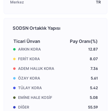
Merkez
TR
SODSN Ortaklık Yapısı
Ticari Ünvan
Pay Oranı(%)
ARKIN KORA
12.87
FERİT KORA
8.07
ADEM HALUK KORA
7.36
ÖZAY KORA
5.61
TÜLAY KORA
5.42
EMİNE HALE KOSİF
5.08
DİĞER
55.59