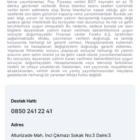
tekrar yayınlanamaz. Pay Piyasası verileri BIST kaynaklı en az 15
dakika gecikmeli verilerdir. Borsa İstanbul seans saatleri içerisinde
veriler temin edilmekte olup Borsa İstanbul’un kapalı olduğu gün ve
saatlerde son işlem gününün kapanış verisi yansıtılmaktadır. Burada yer
alan bilgi, yorum ve tavsiyeler yatırım danışmanlığı kapsamında değil
sadece genel niteliktedir. Bu tavsiyeler mali durumunuz ile risk ve getiri
tercihlerinize uygun olmayabilir. Bu nedenle, sadece burada yer alan
bilgilere dayanılarak yatırım kararı verilmesi beklentilerinize uygun
sonuçlar doğurmayabilir. Finansal veriler Foreks A.Ş. tarafından
sağlanmaktadır. Midas, yayınlanan verilerin doğruluğu ve tamlığı
konusunda herhangi bir garanti vermez. Hesaplamalarda kullanılan
verilerin ve hesaplanan değişkenlerin doğruluğu garanti edilemez.
Yapılacak filtremeler sonucu ulaşılacak sonuçlar herhangi bir yatırım
aracının alım-satım önerisi ya da getiri vaadi olarak yorumlanmamalıdır.
Bu sonuçlara dayanarak yatırım kararı verilmesi beklentilerinize uygun
sonuçlar doğurmayabilir. Hesaplamalarda veya teknoloji farklılıkları
nedeni ile ortaya çıkabilecek hatalardan, veri yayınında oluşabilecek
aksaklıklardan, verinin eksik ve yanlış yayınlanmasından meydana
gelebilecek herhangi bir zarardan Midas fumlu değildir.
Destek Hattı
0850 241 22 41
Adres
Altunizade Mah. İnci Çıkmazı Sokak No:3 Daire:3