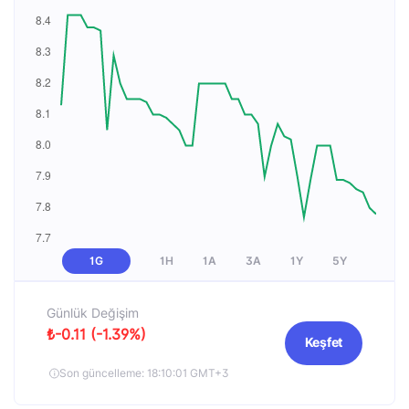
1G
1H
1A
3A
1Y
5Y
Günlük Değişim
₺-0.11 (-1.39%)
Keşfet
Son güncelleme: 18:10:01 GMT+3