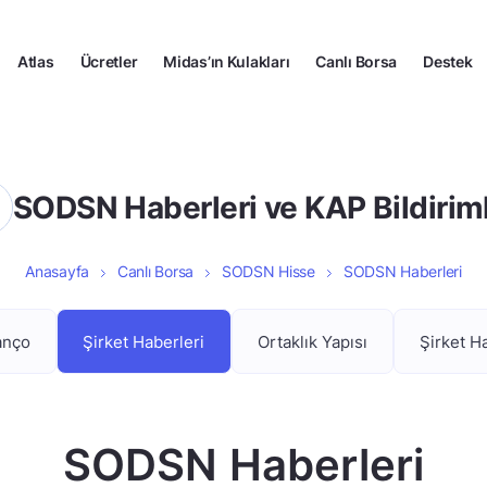
Atlas
Ücretler
Midas’ın Kulakları
Canlı Borsa
Destek
SODSN Haberleri ve KAP Bildiriml
Anasayfa
Canlı Borsa
SODSN Hisse
SODSN Haberleri
anço
Şirket Haberleri
Ortaklık Yapısı
Şirket H
SODSN Haberleri