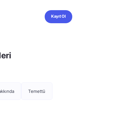
Kayıt Ol
eri
akkında
Temettü