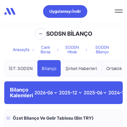
Uygulamayı İndir
SODSN BİLANÇO
Canlı
SODSN
SODSN
Anasayfa
Borsa
Hisse
Bilanço
İST: SODSN
Bilanço
Şirket Haberleri
Ortaklık Y
Bilanço
Kalemleri
Özet Bilanço Ve Gelir Tablosu (Bin TRY)