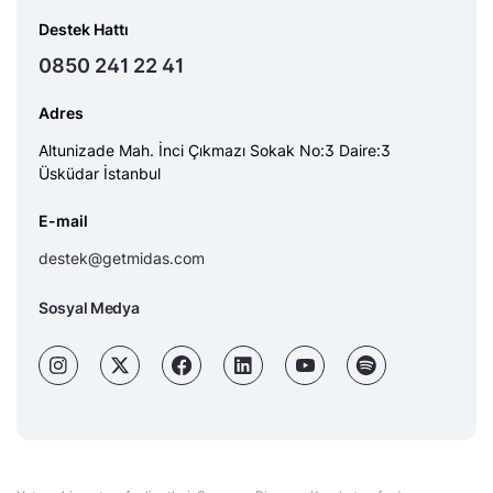
Destek Hattı
0850 241 22 41
Adres
Altunizade Mah. İnci Çıkmazı Sokak No:3 Daire:3
Üsküdar İstanbul
E-mail
destek@getmidas.com
Sosyal Medya