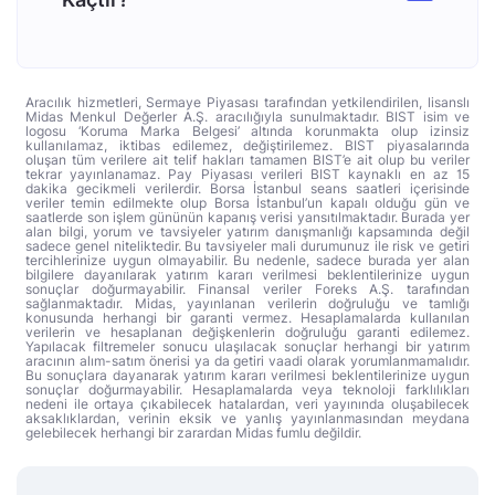
Aracılık hizmetleri, Sermaye Piyasası tarafından yetkilendirilen, lisanslı
Midas Menkul Değerler A.Ş. aracılığıyla sunulmaktadır. BIST isim ve
logosu ‘Koruma Marka Belgesi’ altında korunmakta olup izinsiz
kullanılamaz, iktibas edilemez, değiştirilemez. BIST piyasalarında
oluşan tüm verilere ait telif hakları tamamen BIST’e ait olup bu veriler
tekrar yayınlanamaz. Pay Piyasası verileri BIST kaynaklı en az 15
dakika gecikmeli verilerdir. Borsa İstanbul seans saatleri içerisinde
veriler temin edilmekte olup Borsa İstanbul’un kapalı olduğu gün ve
saatlerde son işlem gününün kapanış verisi yansıtılmaktadır. Burada yer
alan bilgi, yorum ve tavsiyeler yatırım danışmanlığı kapsamında değil
sadece genel niteliktedir. Bu tavsiyeler mali durumunuz ile risk ve getiri
tercihlerinize uygun olmayabilir. Bu nedenle, sadece burada yer alan
bilgilere dayanılarak yatırım kararı verilmesi beklentilerinize uygun
sonuçlar doğurmayabilir. Finansal veriler Foreks A.Ş. tarafından
sağlanmaktadır. Midas, yayınlanan verilerin doğruluğu ve tamlığı
konusunda herhangi bir garanti vermez. Hesaplamalarda kullanılan
verilerin ve hesaplanan değişkenlerin doğruluğu garanti edilemez.
Yapılacak filtremeler sonucu ulaşılacak sonuçlar herhangi bir yatırım
aracının alım-satım önerisi ya da getiri vaadi olarak yorumlanmamalıdır.
Bu sonuçlara dayanarak yatırım kararı verilmesi beklentilerinize uygun
sonuçlar doğurmayabilir. Hesaplamalarda veya teknoloji farklılıkları
nedeni ile ortaya çıkabilecek hatalardan, veri yayınında oluşabilecek
aksaklıklardan, verinin eksik ve yanlış yayınlanmasından meydana
gelebilecek herhangi bir zarardan Midas fumlu değildir.