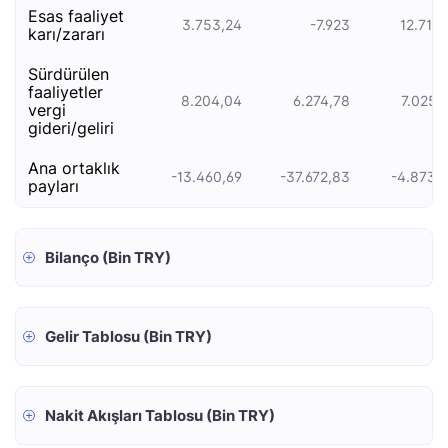
esas faali̇yet
3.753,24
-7.923
12.717,
kari/zarari
sürdürülen
faaliyetler
8.204,04
6.274,78
7.025,
vergi
gideri/geliri
ana ortaklık
-13.460,69
-37.672,83
-4.873,
payları
Bilanço (Bin TRY)
Gelir Tablosu (Bin TRY)
Nakit Akışları Tablosu (Bin TRY)