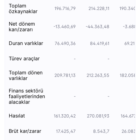
toplam
196.716,79
214.228,11
190.340,
özkaynaklar
net dönem
-13.460,69
-44.363,48
-3.688,
karı/zararı
duran varliklar
76.490,36
84.419,61
69.212,
türev araçlar
-
-
toplam dönen
209.781,13
212.263,55
182.058,
varlıklar
finans sektörü
faaliyetlerinden
-
-
alacaklar
hasılat
161.320,42
270.081,93
164.673,
brüt kar/zarar
17.425,47
8.543,7
26.083,