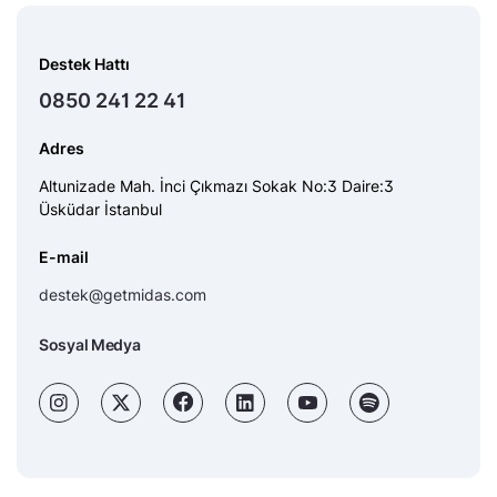
Destek Hattı
0850 241 22 41
Adres
Altunizade Mah. İnci Çıkmazı Sokak No:3 Daire:3
Üsküdar İstanbul
E-mail
destek@getmidas.com
Sosyal Medya