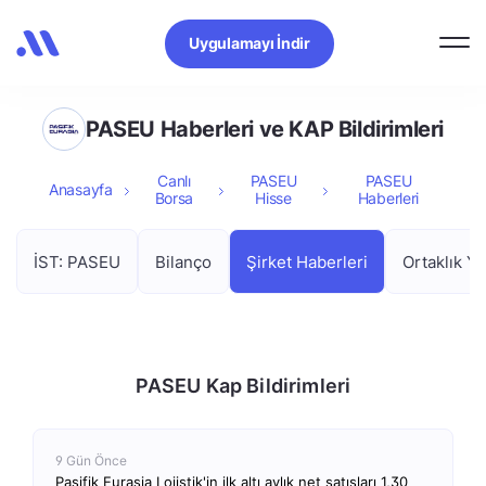
Uygulamayı İndir
PASEU Haberleri ve KAP Bildirimleri
Canlı
PASEU
PASEU
Anasayfa
Borsa
Hisse
Haberleri
İST: PASEU
Bilanço
Şirket Haberleri
Ortaklık Ya
PASEU Kap Bildirimleri
9 Gün Önce
Pasifik Eurasia Lojistik'in ilk altı aylık net satışları 1,30