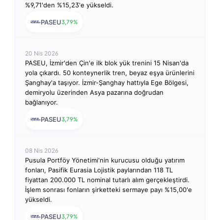
%9,71'den %15,23'e yükseldi.
PASEU
3,79%
20 Nis 2026
PASEU, İzmir'den Çin'e ilk blok yük trenini 15 Nisan'da
yola çıkardı. 50 konteynerlik tren, beyaz eşya ürünlerini
Şanghay'a taşıyor. İzmir-Şanghay hattıyla Ege Bölgesi,
demiryolu üzerinden Asya pazarına doğrudan
bağlanıyor.
PASEU
3,79%
08 Nis 2026
Pusula Portföy Yönetimi'nin kurucusu olduğu yatırım
fonları, Pasifik Eurasia Lojistik paylarından 118 TL
fiyattan 200.000 TL nominal tutarlı alım gerçekleştirdi.
İşlem sonrası fonların şirketteki sermaye payı %15,00'e
yükseldi.
PASEU
3,79%