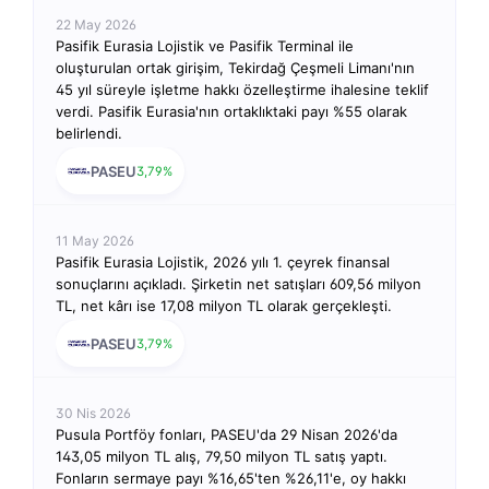
22 May 2026
Pasifik Eurasia Lojistik ve Pasifik Terminal ile
oluşturulan ortak girişim, Tekirdağ Çeşmeli Limanı'nın
45 yıl süreyle işletme hakkı özelleştirme ihalesine teklif
verdi. Pasifik Eurasia'nın ortaklıktaki payı %55 olarak
belirlendi.
PASEU
3,79%
11 May 2026
Pasifik Eurasia Lojistik, 2026 yılı 1. çeyrek finansal
sonuçlarını açıkladı. Şirketin net satışları 609,56 milyon
TL, net kârı ise 17,08 milyon TL olarak gerçekleşti.
PASEU
3,79%
30 Nis 2026
Pusula Portföy fonları, PASEU'da 29 Nisan 2026'da
143,05 milyon TL alış, 79,50 milyon TL satış yaptı.
Fonların sermaye payı %16,65'ten %26,11'e, oy hakkı