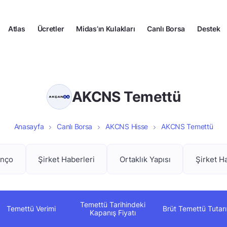
Atlas
Ücretler
Midas’ın Kulakları
Canlı Borsa
Destek
AKCNS Temettü
Anasayfa
Canlı Borsa
AKCNS Hisse
AKCNS Temettü
anço
Şirket Haberleri
Ortaklık Yapısı
Şirket H
Temettü Tarihindeki
Temettü Verimi
Brüt Temettü Tutarı
Kapanış Fiyatı