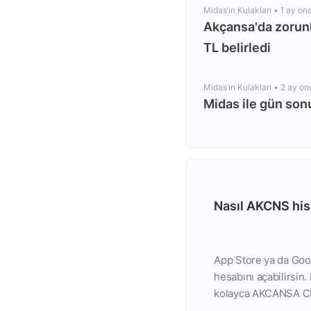
Midas’ın Kulakları •
1 ay on
Akçansa'da zorunl
TL belirledi
Midas’ın Kulakları •
2 ay on
Midas ile gün so
Nasıl AKCNS hiss
App Store ya da Goog
hesabını açabilirsin
kolayca AKCANSA CIM