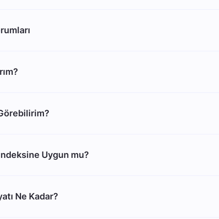
rumları
arım?
 Görebilirim?
Endeksine Uygun mu?
atı Ne Kadar?