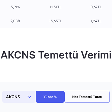
5,91%
11,31TL
0,67TL
9,08%
13,65TL
1,24TL
AKCNS Temettü Verimi
Yüzde %
Net Temettü Tutarı