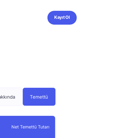
Kayıt Ol
akkında
Temettü
Net Temettü Tutarı