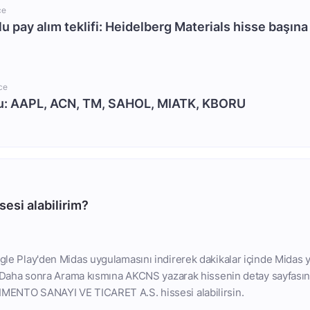
ce
u pay alım teklifi: Heidelberg Materials hisse başın
ce
nu: AAPL, ACN, TM, SAHOL, MIATK, KBORU
esi alabilirim?
le Play'den Midas uygulamasını indirerek dakikalar içinde Midas y
. Daha sonra Arama kısmına AKCNS yazarak hissenin detay sayfasın
ENTO SANAYI VE TICARET A.S. hissesi alabilirsin.