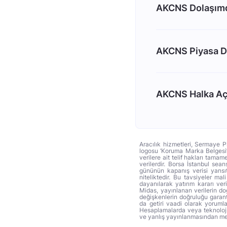
AKCNS Dolaşımda
AKCNS Piyasa D
AKCNS Halka Açı
Aracılık hizmetleri, Sermaye P
logosu ‘Koruma Marka Belgesi’ 
verilere ait telif hakları tama
verilerdir. Borsa İstanbul sea
gününün kapanış verisi yansıt
niteliktedir. Bu tavsiyeler ma
dayanılarak yatırım kararı ver
Midas, yayınlanan verilerin d
değişkenlerin doğruluğu garant
da getiri vaadi olarak yoruml
Hesaplamalarda veya teknoloji f
ve yanlış yayınlanmasından mey