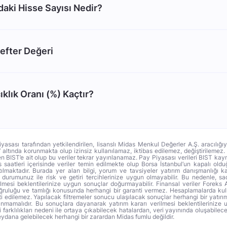
ki Hisse Sayısı Nedir?
efter Değeri
klık Oranı (%) Kaçtır?
iyasası tarafından yetkilendirilen, lisanslı Midas Menkul Değerler A.Ş. aracılığı
altında korunmakta olup izinsiz kullanılamaz, iktibas edilemez, değiştirilemez
men BIST’e ait olup bu veriler tekrar yayınlanamaz. Pay Piyasası verileri BIST ka
ns saatleri içerisinde veriler temin edilmekte olup Borsa İstanbul’un kapalı ol
ılmaktadır. Burada yer alan bilgi, yorum ve tavsiyeler yatırım danışmanlığı
li durumunuz ile risk ve getiri tercihlerinize uygun olmayabilir. Bu nedenle, s
ilmesi beklentilerinize uygun sonuçlar doğurmayabilir. Finansal veriler Foreks 
oğruluğu ve tamlığı konusunda herhangi bir garanti vermez. Hesaplamalarda kull
i edilemez. Yapılacak filtremeler sonucu ulaşılacak sonuçlar herhangi bir yatırım
anmamalıdır. Bu sonuçlara dayanarak yatırım kararı verilmesi beklentilerinize 
arklılıkları nedeni ile ortaya çıkabilecek hatalardan, veri yayınında oluşabilec
dana gelebilecek herhangi bir zarardan Midas fumlu değildir.