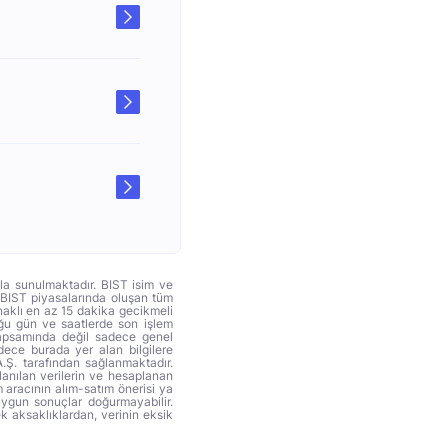
yla sunulmaktadır. BIST isim ve
. BIST piyasalarında oluşan tüm
ynaklı en az 15 dakika gecikmeli
duğu gün ve saatlerde son işlem
 kapsamında değil sadece genel
adece burada yer alan bilgilere
A.Ş. tarafından sağlanmaktadır.
anılan verilerin ve hesaplanan
 aracının alım-satım önerisi ya
uygun sonuçlar doğurmayabilir.
ek aksaklıklardan, verinin eksik