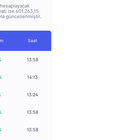
e hesaplayacak
iyatı ise 601.263,15
yla güncellenmiştir.
im
Saat
%
13:58
%
14:13
%
13:24
%
13:58
%
13:58