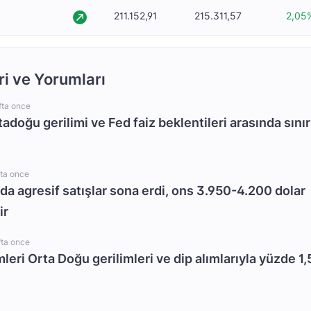
211.152,91
215.311,57
2,05
ri ve Yorumları
fta once
rtadoğu gerilimi ve Fed faiz beklentileri arasında sınır
fta once
da agresif satışlar sona erdi, ons 3.950-4.200 dolar
ir
fta once
mleri Orta Doğu gerilimleri ve dip alımlarıyla yüzde 1,