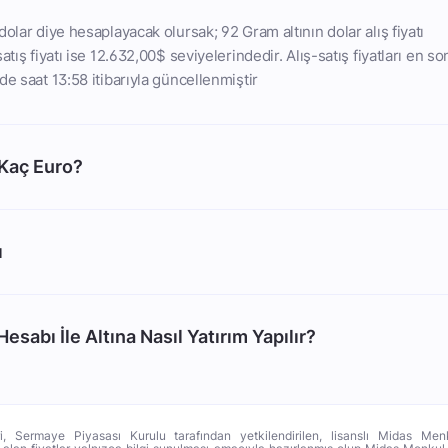
olar diye hesaplayacak olursak; 92 Gram altının dolar alış fiyatı
atış fiyatı ise 12.632,00$ seviyelerindedir. Alış-satış fiyatları en so
de saat 13:58 itibarıyla güncellenmiştir
 Kaç Euro?
ı
esabı İle Altına Nasıl Yatırım Yapılır?
ri, Sermaye Piyasası Kurulu tarafından yetkilendirilen, lisanslı Midas Menk