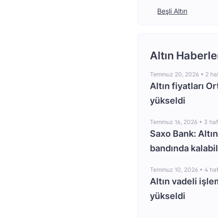
Beşli Altın
Altın Haberle
Temmuz 20, 2026 •
2 ha
Altın fiyatları O
yükseldi
Temmuz 16, 2026 •
3 ha
Saxo Bank: Altın
bandında kalabil
Temmuz 10, 2026 •
4 ha
Altın vadeli işle
yükseldi