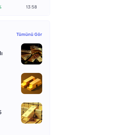
%
13:58
Tümünü Gör
lı
5