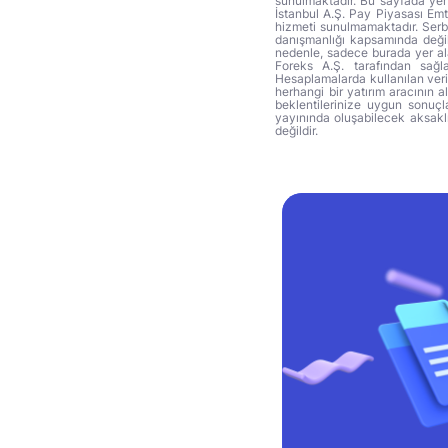
sunulmaktadır. Bu sayfada yer 
İstanbul A.Ş. Pay Piyasası Emti
hizmeti sunulmamaktadır. Serbes
danışmanlığı kapsamında değil 
nedenle, sadece burada yer alan
Foreks A.Ş. tarafından sağl
Hesaplamalarda kullanılan veri
herhangi bir yatırım aracının 
beklentilerinize uygun sonuçla
yayınında oluşabilecek aksakl
değildir.