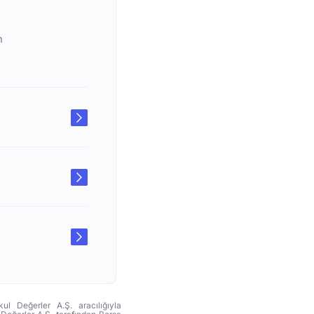
n
ul Değerler A.Ş. aracılığıyla