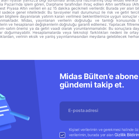
alan fiyatlar yalnızca bilgi sunulması amacıyla hazırlanmış olup Midas Menkul
a Pazarı’nda işlem gören, Darphane tarafından ihraç edilen Altın sertifikası (Altı
t Piyasa Altın verileri en az 15 dakika gecikmeli verilerdir. Burada yer alan bi
sadece genel niteliktedir. Bu tavsiyeler mali durumunuz ile risk ve getiri terci
 bilgilere dayanılarak yatırım kararı verilmesi beklentilerinize uygun sonuçlar 
anmaktadır. Midas, yayınlanan verilerin doğruluğu ve tamlığı konusunda 
lerin ve hesaplanan değişkenlerin doğruluğu garanti edilemez. Yapılacak filtrem
alım-satım önerisi ya da getiri vaadi olarak yorumlanmamalıdır. Bu sonuçlara day
r doğurmayabilir. Hesaplamalarda veya teknoloji farklılıkları nedeni ile orta
ıklardan, verinin eksik ve yanlış yayınlanmasından meydana gelebilecek herha
Midas Bülten’e abone 
gündemi takip et.
Kişisel verilerimin ve gerekmesi halinde özel
Gizlilik Bildiri
verilerimin, burada yer alan