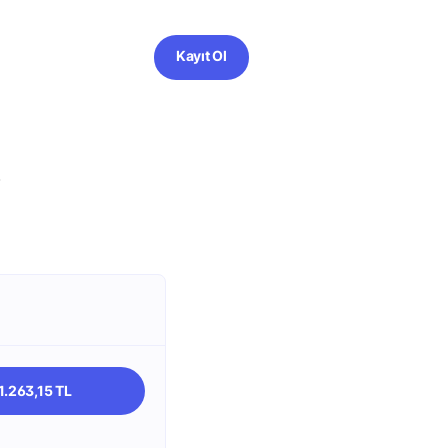
Kayıt Ol
?
1.263,15 TL