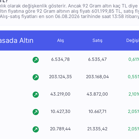
 TL?
anlık olarak değişkenlik gösterir. Ancak 92 Gram altın kaç TL diy
tın fiyatına göre 92 Gram altının alış fiyatı 601.199,85 TL, satış f
Alış-satış fiyatları en son 06.08.2026 tarihinde saat 13:58 itibarı
asada Altın
Alış
Satış
Değiş
6.534,78
6.535,47
0,61
203.124,35
203.168,04
0,55
43.219,00
43.872,00
2,10
10.427,30
10.667,71
2,05
20.789,44
21.335,42
2,05