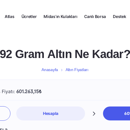
Atlas
Ücretler
Midas’ın Kulakları
Canlı Borsa
Destek
92 Gram Altın Ne Kadar
Anasayfa
Altın Fiyatları
 Fiyatı:
601.263,15₺
Hesapla
60