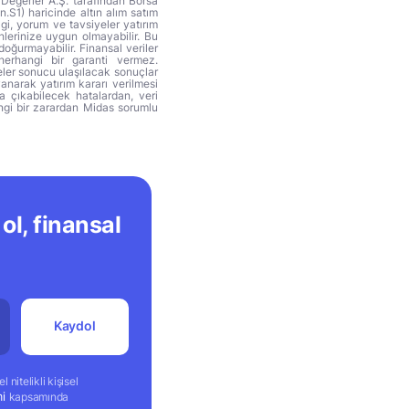
 Değerler A.Ş. tarafından Borsa
n.S1) haricinde altın alım satım
lgi, yorum ve tavsiyeler yatırım
hlerinize uygun olmayabilir. Bu
doğurmayabilir. Finansal veriler
herhangi bir garanti vermez.
eler sonucu ulaşılacak sonuçlar
anarak yatırım kararı verilmesi
ya çıkabilecek hatalardan, veri
ngi bir zarardan Midas sorumlu
ol, finansal
Kaydol
 nitelikli kişisel
mi
kapsamında