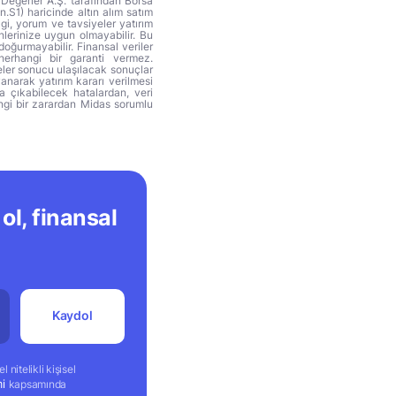
 Değerler A.Ş. tarafından Borsa
n.S1) haricinde altın alım satım
lgi, yorum ve tavsiyeler yatırım
hlerinize uygun olmayabilir. Bu
doğurmayabilir. Finansal veriler
herhangi bir garanti vermez.
eler sonucu ulaşılacak sonuçlar
anarak yatırım kararı verilmesi
ya çıkabilecek hatalardan, veri
ngi bir zarardan Midas sorumlu
ol, finansal
Kaydol
 nitelikli kişisel
mi
kapsamında