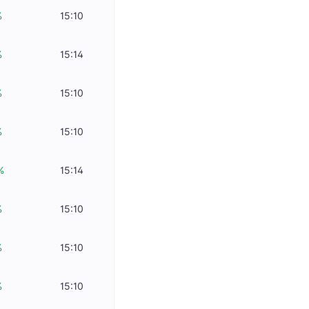
%
15:10
%
15:14
%
15:10
%
15:10
%
15:14
%
15:10
%
15:10
%
15:10