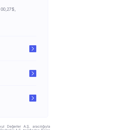
.100,27$,
ul Değerler A.Ş. aracılığıyla