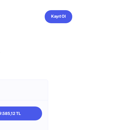
Kayıt Ol
?
9.585,12 TL