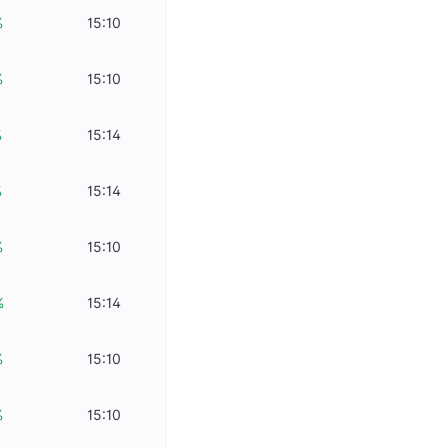
%
15:10
%
15:10
%
15:14
%
15:14
%
15:10
%
15:14
%
15:10
%
15:10