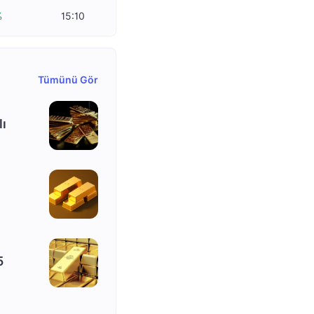
%
15:10
Tümünü Gör
lı
5