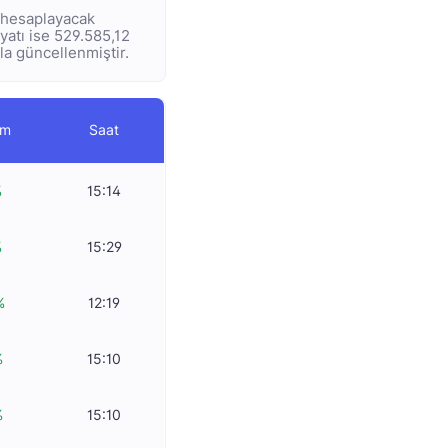
e hesaplayacak
iyatı ise 529.585,12
yla güncellenmiştir.
im
Saat
%
15:14
%
15:29
%
12:19
%
15:10
%
15:10