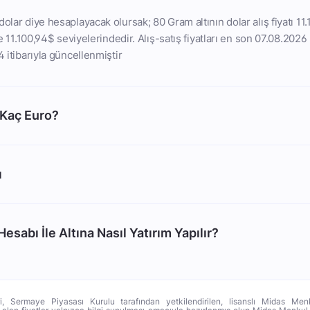
olar diye hesaplayacak olursak; 80 Gram altının dolar alış fiyatı 11
ise 11.100,94$ seviyelerindedir. Alış-satış fiyatları en son 07.08.2026
4 itibarıyla güncellenmiştir
 Kaç Euro?
ı
esabı İle Altına Nasıl Yatırım Yapılır?
ri, Sermaye Piyasası Kurulu tarafından yetkilendirilen, lisanslı Midas Menk