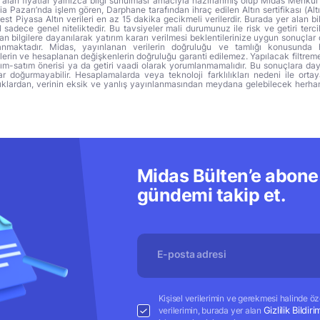
alan fiyatlar yalnızca bilgi sunulması amacıyla hazırlanmış olup Midas Menkul
a Pazarı’nda işlem gören, Darphane tarafından ihraç edilen Altın sertifikası (Altı
t Piyasa Altın verileri en az 15 dakika gecikmeli verilerdir. Burada yer alan bi
sadece genel niteliktedir. Bu tavsiyeler mali durumunuz ile risk ve getiri terci
 bilgilere dayanılarak yatırım kararı verilmesi beklentilerinize uygun sonuçlar 
anmaktadır. Midas, yayınlanan verilerin doğruluğu ve tamlığı konusunda 
lerin ve hesaplanan değişkenlerin doğruluğu garanti edilemez. Yapılacak filtrem
alım-satım önerisi ya da getiri vaadi olarak yorumlanmamalıdır. Bu sonuçlara day
r doğurmayabilir. Hesaplamalarda veya teknoloji farklılıkları nedeni ile orta
ıklardan, verinin eksik ve yanlış yayınlanmasından meydana gelebilecek herha
Midas Bülten’e abone 
gündemi takip et.
Kişisel verilerimin ve gerekmesi halinde özel
Gizlilik Bildiri
verilerimin, burada yer alan