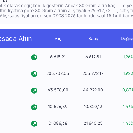
 TL?
anlık olarak değişkenlik gösterir. Ancak 80 Gram altın kaç TL diy
tın fiyatına göre 80 Gram altının alış fiyatı 529.512,72 TL, satış f
Alış-satış fiyatları en son 07.08.2026 tarihinde saat 15:14 itibarı
asada Altın
Alış
Satış
Değiş
6.618,91
6.619,81
1,96
205.702,05
205.772,17
1,92
43.578,00
44.229,00
0,82
10.576,39
10.820,13
1,46
21.086,68
21.640,25
1,46