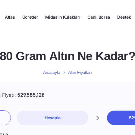
Atlas
Ücretler
Midas’ın Kulakları
Canlı Borsa
Destek
80 Gram Altın Ne Kadar
Anasayfa
Altın Fiyatları
 Fiyatı:
529.585,12₺
Hesapla
52