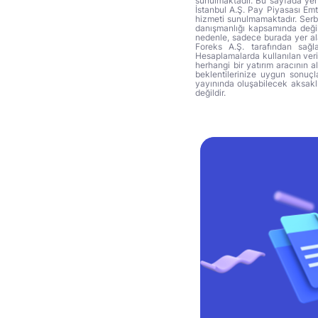
sunulmaktadır. Bu sayfada yer 
İstanbul A.Ş. Pay Piyasası Emti
hizmeti sunulmamaktadır. Serbes
danışmanlığı kapsamında değil 
nedenle, sadece burada yer alan
Foreks A.Ş. tarafından sağl
Hesaplamalarda kullanılan veri
herhangi bir yatırım aracının 
beklentilerinize uygun sonuçla
yayınında oluşabilecek aksakl
değildir.