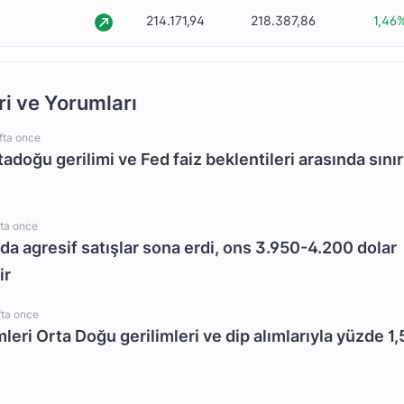
214.171,94
218.387,86
1,46
ri ve Yorumları
fta once
rtadoğu gerilimi ve Fed faiz beklentileri arasında sınır
fta once
da agresif satışlar sona erdi, ons 3.950-4.200 dolar
ir
fta once
mleri Orta Doğu gerilimleri ve dip alımlarıyla yüzde 1,