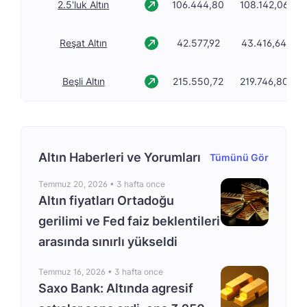
2.5'luk Altın
106.444,80
108.142,06
Reşat Altın
42.577,92
43.416,64
Beşli Altın
215.550,72
219.746,80
Altın Haberleri ve Yorumları
Tümünü Gör
Temmuz 20, 2026 •
3 hafta once
Altın fiyatları Ortadoğu
gerilimi ve Fed faiz beklentileri
arasında sınırlı yükseldi
Temmuz 16, 2026 •
3 hafta once
Saxo Bank: Altında agresif