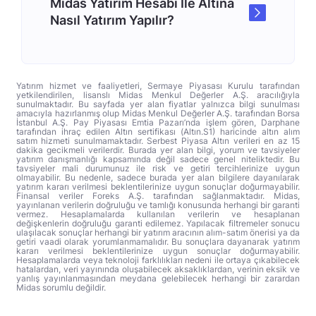
Midas Yatırım Hesabı İle Altına
Nasıl Yatırım Yapılır?
Yatırım hizmet ve faaliyetleri, Sermaye Piyasası Kurulu tarafından
yetkilendirilen, lisanslı Midas Menkul Değerler A.Ş. aracılığıyla
sunulmaktadır. Bu sayfada yer alan fiyatlar yalnızca bilgi sunulması
amacıyla hazırlanmış olup Midas Menkul Değerler A.Ş. tarafından Borsa
İstanbul A.Ş. Pay Piyasası Emtia Pazarı’nda işlem gören, Darphane
tarafından ihraç edilen Altın sertifikası (Altın.S1) haricinde altın alım
satım hizmeti sunulmamaktadır. Serbest Piyasa Altın verileri en az 15
dakika gecikmeli verilerdir. Burada yer alan bilgi, yorum ve tavsiyeler
yatırım danışmanlığı kapsamında değil sadece genel niteliktedir. Bu
tavsiyeler mali durumunuz ile risk ve getiri tercihlerinize uygun
olmayabilir. Bu nedenle, sadece burada yer alan bilgilere dayanılarak
yatırım kararı verilmesi beklentilerinize uygun sonuçlar doğurmayabilir.
Finansal veriler Foreks A.Ş. tarafından sağlanmaktadır. Midas,
yayınlanan verilerin doğruluğu ve tamlığı konusunda herhangi bir garanti
vermez. Hesaplamalarda kullanılan verilerin ve hesaplanan
değişkenlerin doğruluğu garanti edilemez. Yapılacak filtremeler sonucu
ulaşılacak sonuçlar herhangi bir yatırım aracının alım-satım önerisi ya da
getiri vaadi olarak yorumlanmamalıdır. Bu sonuçlara dayanarak yatırım
kararı verilmesi beklentilerinize uygun sonuçlar doğurmayabilir.
Hesaplamalarda veya teknoloji farklılıkları nedeni ile ortaya çıkabilecek
hatalardan, veri yayınında oluşabilecek aksaklıklardan, verinin eksik ve
yanlış yayınlanmasından meydana gelebilecek herhangi bir zarardan
Midas sorumlu değildir.