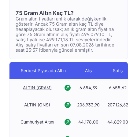
75 Gram Altın Kaç TL?
Gram altın fiyatları anlık olarak değişkenlik
gösterir. Ancak 75 Gram altın kaç TL diye
hesaplayacak olursak; anlık gram altın fiyatına
göre 75 Gram altının alış fiyatı 499.079,10 TL,
satış fiyatı ise 499.171,13 TL seviyelerindedir.
Alış-satış fiyatları en son 07.08.2026 tarihinde
saat 23:37 itibarıyla güncellenmiştir.
Serbest Piyasada Altın
Alış
Satış
ALTIN (GRAM)
6.654,39
6.655,62
ALTIN (ONS)
206.933,90
207.126,62
Cumhuriyet Altını
44.178,00
44.829,00