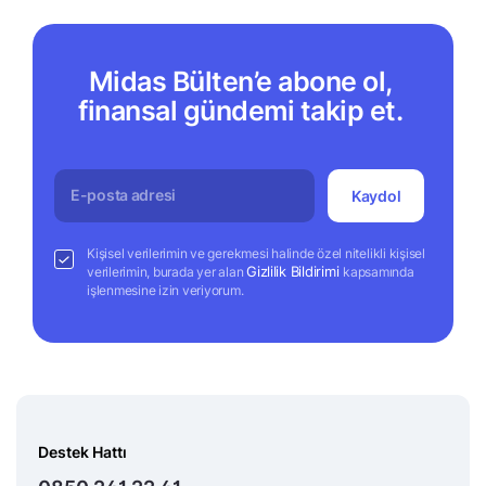
Midas Bülten’e abone ol,
finansal gündemi takip et.
Kaydol
Kişisel verilerimin ve gerekmesi halinde özel nitelikli kişisel
Gizlilik Bildirimi
verilerimin, burada yer alan
kapsamında
işlenmesine izin veriyorum.
Destek Hattı