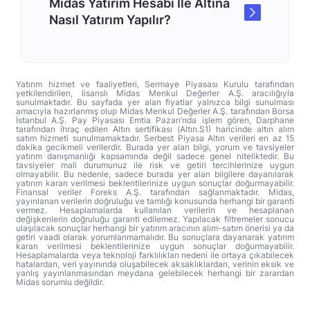
Midas Yatırım Hesabı İle Altına
Nasıl Yatırım Yapılır?
Yatırım hizmet ve faaliyetleri, Sermaye Piyasası Kurulu tarafından
yetkilendirilen, lisanslı Midas Menkul Değerler A.Ş. aracılığıyla
sunulmaktadır. Bu sayfada yer alan fiyatlar yalnızca bilgi sunulması
amacıyla hazırlanmış olup Midas Menkul Değerler A.Ş. tarafından Borsa
İstanbul A.Ş. Pay Piyasası Emtia Pazarı’nda işlem gören, Darphane
tarafından ihraç edilen Altın sertifikası (Altın.S1) haricinde altın alım
satım hizmeti sunulmamaktadır. Serbest Piyasa Altın verileri en az 15
dakika gecikmeli verilerdir. Burada yer alan bilgi, yorum ve tavsiyeler
yatırım danışmanlığı kapsamında değil sadece genel niteliktedir. Bu
tavsiyeler mali durumunuz ile risk ve getiri tercihlerinize uygun
olmayabilir. Bu nedenle, sadece burada yer alan bilgilere dayanılarak
yatırım kararı verilmesi beklentilerinize uygun sonuçlar doğurmayabilir.
Finansal veriler Foreks A.Ş. tarafından sağlanmaktadır. Midas,
yayınlanan verilerin doğruluğu ve tamlığı konusunda herhangi bir garanti
vermez. Hesaplamalarda kullanılan verilerin ve hesaplanan
değişkenlerin doğruluğu garanti edilemez. Yapılacak filtremeler sonucu
ulaşılacak sonuçlar herhangi bir yatırım aracının alım-satım önerisi ya da
getiri vaadi olarak yorumlanmamalıdır. Bu sonuçlara dayanarak yatırım
kararı verilmesi beklentilerinize uygun sonuçlar doğurmayabilir.
Hesaplamalarda veya teknoloji farklılıkları nedeni ile ortaya çıkabilecek
hatalardan, veri yayınında oluşabilecek aksaklıklardan, verinin eksik ve
yanlış yayınlanmasından meydana gelebilecek herhangi bir zarardan
Midas sorumlu değildir.