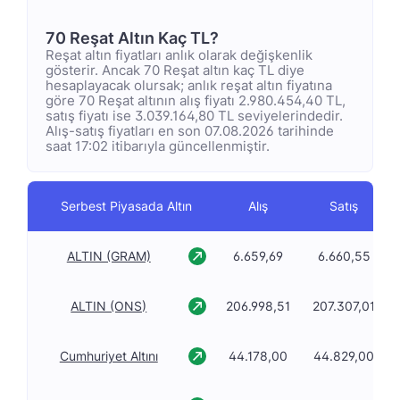
70 Reşat Altın Kaç TL?
Reşat altın fiyatları anlık olarak değişkenlik
gösterir. Ancak 70 Reşat altın kaç TL diye
hesaplayacak olursak; anlık reşat altın fiyatına
göre 70 Reşat altının alış fiyatı 2.980.454,40 TL,
satış fiyatı ise 3.039.164,80 TL seviyelerindedir.
Alış-satış fiyatları en son 07.08.2026 tarihinde
saat 17:02 itibarıyla güncellenmiştir.
Serbest Piyasada Altın
Alış
Satış
ALTIN (GRAM)
6.659,69
6.660,55
ALTIN (ONS)
206.998,51
207.307,01
Cumhuriyet Altını
44.178,00
44.829,00