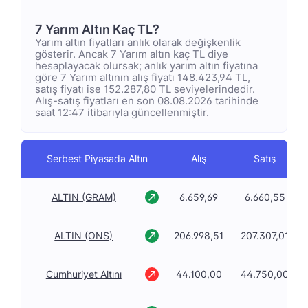
7 Yarım Altın Kaç TL?
Yarım altın fiyatları anlık olarak değişkenlik
gösterir. Ancak 7 Yarım altın kaç TL diye
hesaplayacak olursak; anlık yarım altın fiyatına
göre 7 Yarım altının alış fiyatı 148.423,94 TL,
satış fiyatı ise 152.287,80 TL seviyelerindedir.
Alış-satış fiyatları en son 08.08.2026 tarihinde
saat 12:47 itibarıyla güncellenmiştir.
Serbest Piyasada Altın
Alış
Satış
ALTIN (GRAM)
6.659,69
6.660,55
ALTIN (ONS)
206.998,51
207.307,01
Cumhuriyet Altını
44.100,00
44.750,00