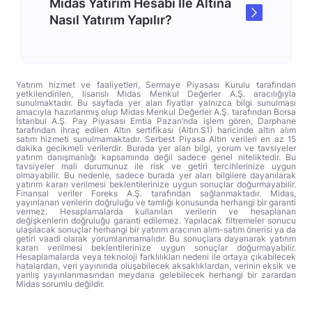
Midas Yatırım Hesabı İle Altına
Nasıl Yatırım Yapılır?
Yatırım hizmet ve faaliyetleri, Sermaye Piyasası Kurulu tarafından
yetkilendirilen, lisanslı Midas Menkul Değerler A.Ş. aracılığıyla
sunulmaktadır. Bu sayfada yer alan fiyatlar yalnızca bilgi sunulması
amacıyla hazırlanmış olup Midas Menkul Değerler A.Ş. tarafından Borsa
İstanbul A.Ş. Pay Piyasası Emtia Pazarı’nda işlem gören, Darphane
tarafından ihraç edilen Altın sertifikası (Altın.S1) haricinde altın alım
satım hizmeti sunulmamaktadır. Serbest Piyasa Altın verileri en az 15
dakika gecikmeli verilerdir. Burada yer alan bilgi, yorum ve tavsiyeler
yatırım danışmanlığı kapsamında değil sadece genel niteliktedir. Bu
tavsiyeler mali durumunuz ile risk ve getiri tercihlerinize uygun
olmayabilir. Bu nedenle, sadece burada yer alan bilgilere dayanılarak
yatırım kararı verilmesi beklentilerinize uygun sonuçlar doğurmayabilir.
Finansal veriler Foreks A.Ş. tarafından sağlanmaktadır. Midas,
yayınlanan verilerin doğruluğu ve tamlığı konusunda herhangi bir garanti
vermez. Hesaplamalarda kullanılan verilerin ve hesaplanan
değişkenlerin doğruluğu garanti edilemez. Yapılacak filtremeler sonucu
ulaşılacak sonuçlar herhangi bir yatırım aracının alım-satım önerisi ya da
getiri vaadi olarak yorumlanmamalıdır. Bu sonuçlara dayanarak yatırım
kararı verilmesi beklentilerinize uygun sonuçlar doğurmayabilir.
Hesaplamalarda veya teknoloji farklılıkları nedeni ile ortaya çıkabilecek
hatalardan, veri yayınında oluşabilecek aksaklıklardan, verinin eksik ve
yanlış yayınlanmasından meydana gelebilecek herhangi bir zarardan
Midas sorumlu değildir.