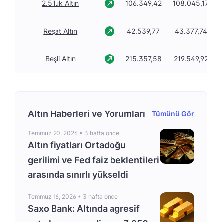
2.5'luk Altın
106.349,42
108.045,17
Reşat Altın
42.539,77
43.377,74
Beşli Altın
215.357,58
219.549,92
Altın Haberleri ve Yorumları
Tümünü Gör
Temmuz 20, 2026 •
3 hafta once
Altın fiyatları Ortadoğu
gerilimi ve Fed faiz beklentileri
arasında sınırlı yükseldi
Temmuz 16, 2026 •
3 hafta once
Saxo Bank: Altında agresif