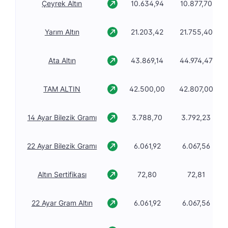
Çeyrek Altın
10.634,94
10.877,70
Yarım Altın
21.203,42
21.755,40
Ata Altın
43.869,14
44.974,47
TAM ALTIN
42.500,00
42.807,00
14 Ayar Bilezik Gramı
3.788,70
3.792,23
22 Ayar Bilezik Gramı
6.061,92
6.067,56
Altın Sertifikası
72,80
72,81
22 Ayar Gram Altın
6.061,92
6.067,56