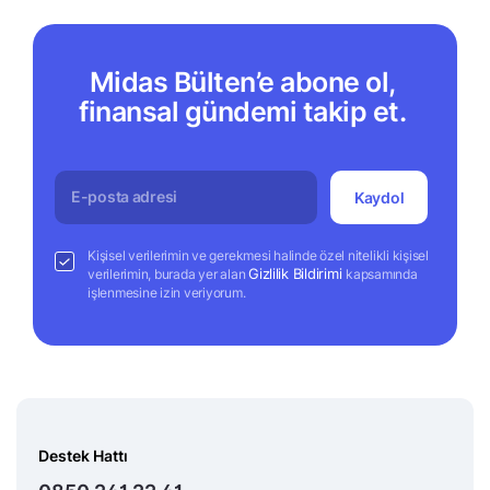
Midas Bülten’e abone ol,
finansal gündemi takip et.
Kaydol
Kişisel verilerimin ve gerekmesi halinde özel nitelikli kişisel
Gizlilik Bildirimi
verilerimin, burada yer alan
kapsamında
işlenmesine izin veriyorum.
Destek Hattı