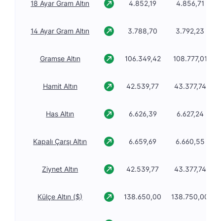
18 Ayar Gram Altın
4.852,19
4.856,71
14 Ayar Gram Altın
3.788,70
3.792,23
Gramse Altın
106.349,42
108.777,01
Hamit Altın
42.539,77
43.377,74
Has Altın
6.626,39
6.627,24
Kapalı Çarşı Altın
6.659,69
6.660,55
Ziynet Altın
42.539,77
43.377,74
Külçe Altın ($)
138.650,00
138.750,00