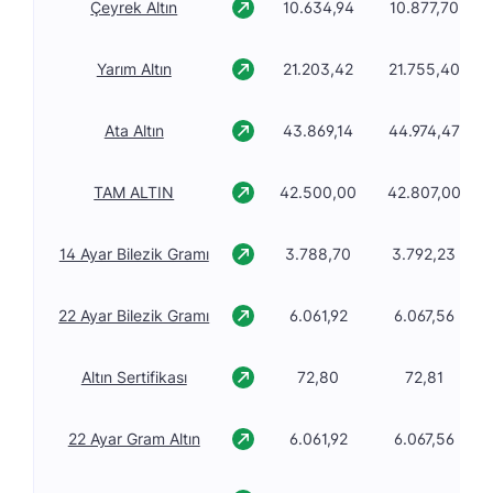
Çeyrek Altın
10.634,94
10.877,70
Yarım Altın
21.203,42
21.755,40
Ata Altın
43.869,14
44.974,47
TAM ALTIN
42.500,00
42.807,00
14 Ayar Bilezik Gramı
3.788,70
3.792,23
22 Ayar Bilezik Gramı
6.061,92
6.067,56
Altın Sertifikası
72,80
72,81
22 Ayar Gram Altın
6.061,92
6.067,56