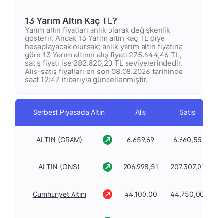
13 Yarım Altın Kaç TL?
Yarım altın fiyatları anlık olarak değişkenlik
gösterir. Ancak 13 Yarım altın kaç TL diye
hesaplayacak olursak; anlık yarım altın fiyatına
göre 13 Yarım altının alış fiyatı 275.644,46 TL,
satış fiyatı ise 282.820,20 TL seviyelerindedir.
Alış-satış fiyatları en son 08.08.2026 tarihinde
saat 12:47 itibarıyla güncellenmiştir.
Serbest Piyasada Altın
Alış
Satış
ALTIN (GRAM)
6.659,69
6.660,55
ALTIN (ONS)
206.998,51
207.307,01
Cumhuriyet Altını
44.100,00
44.750,00