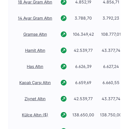
18 Ayar Gram Altın
4.852,19
4.856,71
14 Ayar Gram Altın
3.788,70
3.792,23
Gramse Altın
106.349,42
108.777,01
Hamit Altın
42.539,77
43.377,74
Has Altın
6.626,39
6.627,24
Kapalı Çarşı Altın
6.659,69
6.660,55
Ziynet Altın
42.539,77
43.377,74
Külçe Altın ($)
138.650,00
138.750,00