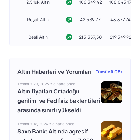
2.5'luk Altın
106.349,42
108.045,17
Reşat Altın
42.539,77
43.377,74
Beşli Altın
215.357,58
219.549,92
Altın Haberleri ve Yorumları
Tümünü Gör
Temmuz 20, 2026 •
3 hafta once
Altın fiyatları Ortadoğu
gerilimi ve Fed faiz beklentileri
arasında sınırlı yükseldi
Temmuz 16, 2026 •
3 hafta once
Saxo Bank: Altında agresif