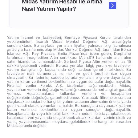
Midas Yatırım Hesabı İle Altına
Nasıl Yatırım Yapılır?
Yatırım hizmet ve faaliyetleri, Sermaye Piyasası Kurulu tarafından
yetkilendirilen, lisanslı Midas Menkul Değerler A.Ş. aracılığıyla
sunulmaktadır. Bu sayfada yer alan fiyatlar yalnızca bilgi sunulması
amacıyla hazırlanmış olup Midas Menkul Değerler A.Ş. tarafından Borsa
İstanbul A.Ş. Pay Piyasası Emtia Pazarı’nda işlem gören, Darphane
tarafından ihraç edilen Altın sertifikası (Altın.S1) haricinde altın alım
satım hizmeti sunulmamaktadır. Serbest Piyasa Altın verileri en az 15
dakika gecikmeli verilerdir. Burada yer alan bilgi, yorum ve tavsiyeler
yatırım danışmanlığı kapsamında değil sadece genel niteliktedir. Bu
tavsiyeler mali durumunuz ile risk ve getiri tercihlerinize uygun
olmayabilir. Bu nedenle, sadece burada yer alan bilgilere dayanılarak
yatırım kararı verilmesi beklentilerinize uygun sonuçlar doğurmayabilir.
Finansal veriler Foreks A.Ş. tarafından sağlanmaktadır. Midas,
yayınlanan verilerin doğruluğu ve tamlığı konusunda herhangi bir garanti
vermez. Hesaplamalarda kullanılan verilerin ve hesaplanan
değişkenlerin doğruluğu garanti edilemez. Yapılacak filtremeler sonucu
ulaşılacak sonuçlar herhangi bir yatırım aracının alım-satım önerisi ya da
getiri vaadi olarak yorumlanmamalıdır. Bu sonuçlara dayanarak yatırım
kararı verilmesi beklentilerinize uygun sonuçlar doğurmayabilir.
Hesaplamalarda veya teknoloji farklılıkları nedeni ile ortaya çıkabilecek
hatalardan, veri yayınında oluşabilecek aksaklıklardan, verinin eksik ve
yanlış yayınlanmasından meydana gelebilecek herhangi bir zarardan
Midas sorumlu değildir.