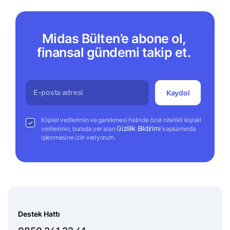
Midas Bülten’e abone ol,
finansal gündemi takip et.
Kaydol
Kişisel verilerimin ve gerekmesi halinde özel nitelikli kişisel
Gizlilik Bildirimi
verilerimin, burada yer alan
kapsamında
işlenmesine izin veriyorum.
Destek Hattı