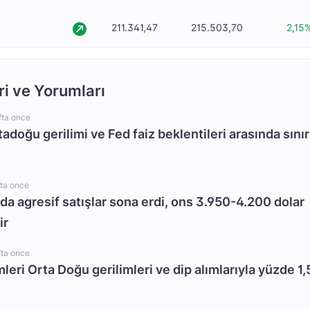
211.341,47
215.503,70
2,15
ri ve Yorumları
fta once
rtadoğu gerilimi ve Fed faiz beklentileri arasında sınır
fta once
da agresif satışlar sona erdi, ons 3.950-4.200 dolar
ir
fta once
mleri Orta Doğu gerilimleri ve dip alımlarıyla yüzde 1,