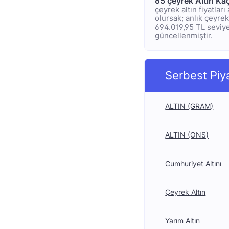
65 çeyrek Altın Ka
çeyrek altın fiyatlar
olursak; anlık çeyrek 
694.019,95 TL seviyel
güncellenmiştir.
Serbest Piy
ALTIN (GRAM)
ALTIN (ONS)
Cumhuriyet Altını
Çeyrek Altın
Yarım Altın