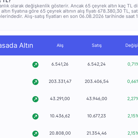
ç TL?
ı anlık olarak değişkenlik gösterir. Ancak 65 çeyrek altın kaç TL 
altın fiyatına göre 65 çeyrek altının alış fiyatı 678.380,30 TL, satı
erindedir. Alış-satış fiyatları en son 06.08.2026 tarihinde saat 1
asada Altın
Alış
Satış
Değiş
6.541,26
6.542,24
0,71
203.331,47
203.406,54
0,66
43.291,00
43.946,00
2,27
10.436,62
10.677,23
2,15
20.808,00
21.354,46
2,15