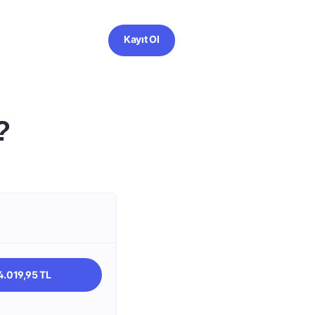
Kayıt Ol
?
4.019,95 TL