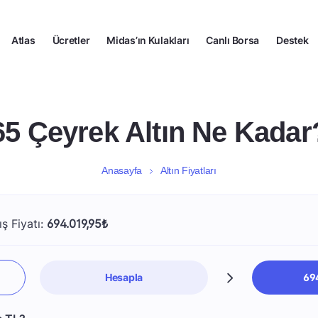
Atlas
Ücretler
Midas’ın Kulakları
Canlı Borsa
Destek
65 Çeyrek Altın Ne Kadar
Anasayfa
Altın Fiyatları
ış Fiyatı:
694.019,95₺
Hesapla
69