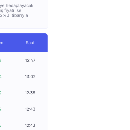
diye hesaplayacak
ş fiyatı ise
2:43 itibarıyla
im
Saat
%
12:47
%
13:02
%
12:38
%
12:43
%
12:43