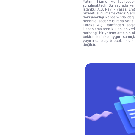
Yatırım hizmet ve faaliyetle
sunulmaktadır. Bu sayfada yer 
İstanbul A.Ş. Pay Piyasası Emti
hizmeti sunulmamaktadır. Serbes
danışmanlığı kapsamında değil 
nedenle, sadece burada yer alan
Foreks A.Ş. tarafından sağl
Hesaplamalarda kullanılan veri
herhangi bir yatırım aracının 
beklentilerinize uygun sonuçla
yayınında oluşabilecek aksakl
değildir.