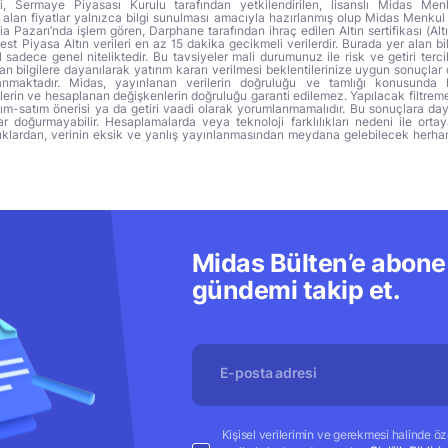
ri, Sermaye Piyasası Kurulu tarafından yetkilendirilen, lisanslı Midas Menk
alan fiyatlar yalnızca bilgi sunulması amacıyla hazırlanmış olup Midas Menkul
a Pazarı’nda işlem gören, Darphane tarafından ihraç edilen Altın sertifikası (Altı
t Piyasa Altın verileri en az 15 dakika gecikmeli verilerdir. Burada yer alan bi
sadece genel niteliktedir. Bu tavsiyeler mali durumunuz ile risk ve getiri terci
 bilgilere dayanılarak yatırım kararı verilmesi beklentilerinize uygun sonuçlar 
anmaktadır. Midas, yayınlanan verilerin doğruluğu ve tamlığı konusunda 
lerin ve hesaplanan değişkenlerin doğruluğu garanti edilemez. Yapılacak filtrem
alım-satım önerisi ya da getiri vaadi olarak yorumlanmamalıdır. Bu sonuçlara day
r doğurmayabilir. Hesaplamalarda veya teknoloji farklılıkları nedeni ile orta
ıklardan, verinin eksik ve yanlış yayınlanmasından meydana gelebilecek herha
Midas Bülten’e abone 
gündemi takip et.
Kişisel verilerimin ve gerekmesi halinde özel