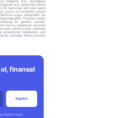
ul Değerler A.Ş. aracılığıyla
 Değerler A.Ş. tarafından Borsa
n.S1) haricinde altın alım satım
lgi, yorum ve tavsiyeler yatırım
hlerinize uygun olmayabilir. Bu
doğurmayabilir. Finansal veriler
herhangi bir garanti vermez.
eler sonucu ulaşılacak sonuçlar
anarak yatırım kararı verilmesi
ya çıkabilecek hatalardan, veri
ngi bir zarardan Midas sorumlu
ol, finansal
Kaydol
 nitelikli kişisel