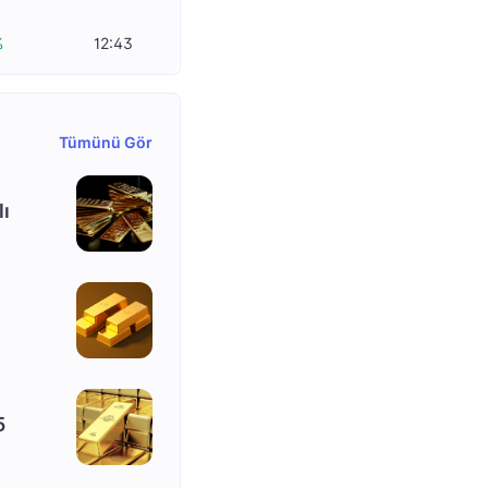
%
12:43
Tümünü Gör
lı
5