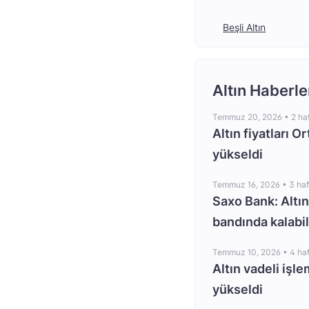
Beşli Altın
Altın Haberle
Temmuz 20, 2026 •
2 ha
Altın fiyatları O
yükseldi
Temmuz 16, 2026 •
3 ha
Saxo Bank: Altın
bandında kalabil
Temmuz 10, 2026 •
4 ha
Altın vadeli işle
yükseldi